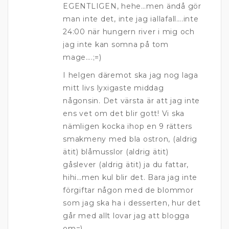
EGENTLIGEN, hehe…men ändå gör
man inte det, inte jag iallafall….inte
24:00 när hungern river i mig och
jag inte kan somna på tom
mage….;=)
I helgen däremot ska jag nog laga
mitt livs lyxigaste middag
någonsin. Det värsta är att jag inte
ens vet om det blir gott! Vi ska
nämligen kocka ihop en 9 rätters
smakmeny med bla ostron, (aldrig
ätit) blåmusslor (aldrig ätit)
gåslever (aldrig ätit) ja du fattar,
hihi…men kul blir det. Bara jag inte
förgiftar någon med de blommor
som jag ska ha i desserten, hur det
går med allt lovar jag att blogga
om=)