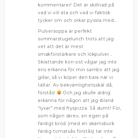
kommentarer! Det är skillnad på
vad vi vill äta och vad vi faktisk
tycker om och orkar pyssla med…
Pulversoppa är perfekt
sommarstugelunch trots att jag
vet att det är mest
smakförstärkare och lökpulver…
Skrattande kon-ost vågar jag inte
ens erkänna för min sambo att jag
gillar, så vi köper den bara när vi
tältar. Av bekvämlighetsskäl då,
förstås!
Och jag skulle aldrig
erkänna för någon att jag ibland
“lyxar” med fryspizza. Så dumt! För,
som någon skrev, en egen på
färdigt bröd (med en skämsburk
färdig tomatsås förstås) tar inte