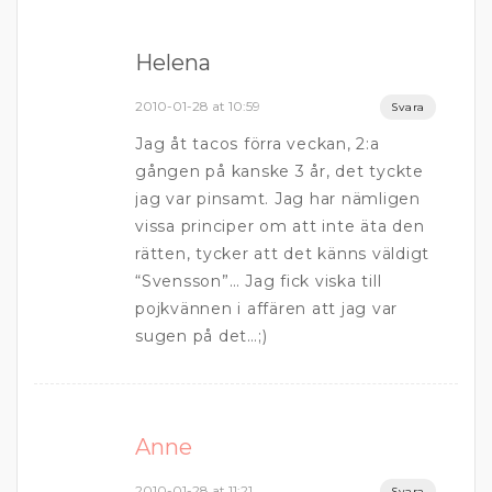
Helena
2010-01-28 at 10:59
Svara
Jag åt tacos förra veckan, 2:a
gången på kanske 3 år, det tyckte
jag var pinsamt. Jag har nämligen
vissa principer om att inte äta den
rätten, tycker att det känns väldigt
“Svensson”… Jag fick viska till
pojkvännen i affären att jag var
sugen på det…;)
Anne
2010-01-28 at 11:21
Svara