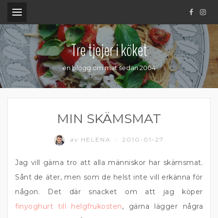
.
Tre tjejer i köket
en blogg om mat sedan 2004
MIN SKÄMSMAT
av
HELENA
2010-01-27
/
Jag vill gärna tro att alla människor har skämsmat.
Sånt de äter, men som de helst inte vill erkänna för
någon. Det där snacket om att jag köper
finyoghurt till helgfrukosten
, gärna lägger några