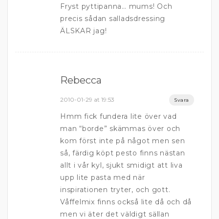
Fryst pyttipanna… mums! Och
precis sådan salladsdressing
ÄLSKAR jag!
Rebecca
2010-01-29 at 19:53
Svara
Hmm fick fundera lite över vad
man “borde” skämmas över och
kom först inte på något men sen
så, färdig köpt pesto finns nästan
allt i vår kyl, sjukt smidigt att liva
upp lite pasta med när
inspirationen tryter, och gott.
Våffelmix finns också lite då och då
men vi äter det väldigt sällan