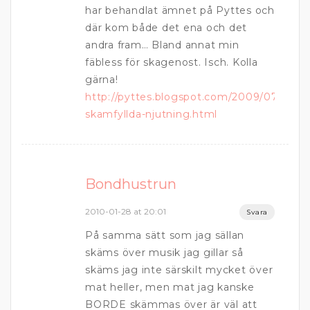
har behandlat ämnet på Pyttes och
där kom både det ena och det
andra fram… Bland annat min
fäbless för skagenost. Isch. Kolla
gärna!
http://pyttes.blogspot.com/2009/07/min-
skamfyllda-njutning.html
Bondhustrun
2010-01-28 at 20:01
Svara
På samma sätt som jag sällan
skäms över musik jag gillar så
skäms jag inte särskilt mycket över
mat heller, men mat jag kanske
BORDE skämmas över är väl att