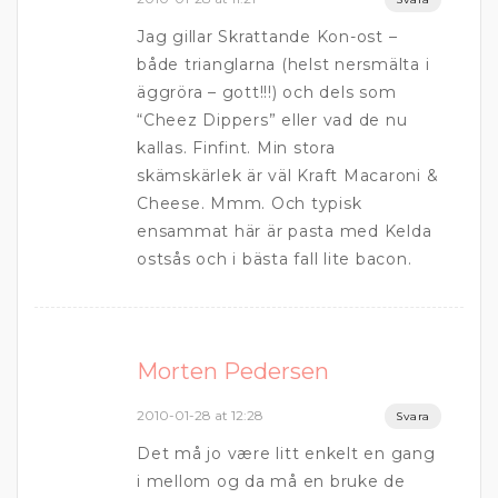
Jag gillar Skrattande Kon-ost –
både trianglarna (helst nersmälta i
äggröra – gott!!!) och dels som
“Cheez Dippers” eller vad de nu
kallas. Finfint. Min stora
skämskärlek är väl Kraft Macaroni &
Cheese. Mmm. Och typisk
ensammat här är pasta med Kelda
ostsås och i bästa fall lite bacon.
Morten Pedersen
2010-01-28 at 12:28
Svara
Det må jo være litt enkelt en gang
i mellom og da må en bruke de