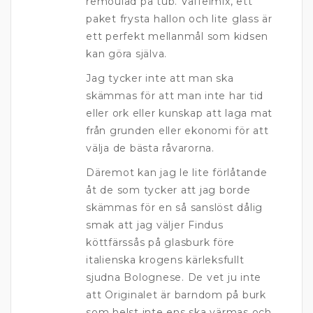
remoulad på tub. Våffelmix, ett
paket frysta hallon och lite glass är
ett perfekt mellanmål som kidsen
kan göra själva.
Jag tycker inte att man ska
skämmas för att man inte har tid
eller ork eller kunskap att laga mat
från grunden eller ekonomi för att
välja de bästa råvarorna.
Däremot kan jag le lite förlåtande
åt de som tycker att jag borde
skämmas för en så sanslöst dålig
smak att jag väljer Findus
köttfärssås på glasburk före
italienska krogens kärleksfullt
sjudna Bolognese. De vet ju inte
att Originalet är barndom på burk
som helst inte ens ska värmas och