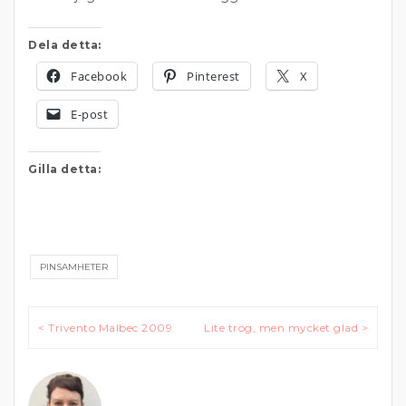
Dela detta:
Facebook
Pinterest
X
E-post
Gilla detta:
PINSAMHETER
Inläggsnavigering
< Trivento Malbec 2009
Lite trög, men mycket glad >