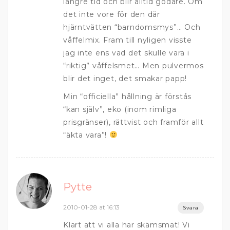
längre tid och blir alltid godare. Om
det inte vore för den där
hjärntvätten “barndomsmys”… Och
våffelmix. Fram till nyligen visste
jag inte ens vad det skulle vara i
“riktig” våffelsmet… Men pulvermos
blir det inget, det smakar papp!
Min “officiella” hållning är förstås
“kan själv”, eko (inom rimliga
prisgränser), rättvist och framför allt
“äkta vara”!
Pytte
2010-01-28 at 16:13
Svara
Klart att vi alla har skämsmat! Vi