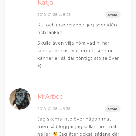
Katja
2010-01-28 at 8:25
Svara
Kul och inspirerande, jag snor idén
och länkar!
Skulle även vilja höra vad ni har
som är precis tvärtemot, som ni
känner er så där töntigt stolta över
=)
MrArboc
2010-01-28 at 9:35
Svara
Jag skäms inte över någon mat,
men så bloggar jag sällan om mat
heller.
Jag äter också sådana där