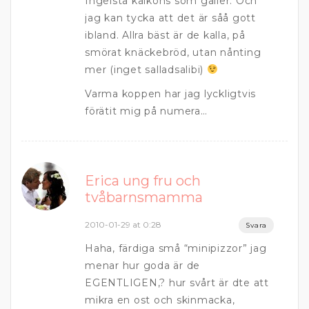
Ingelsta kalkons som gäller. Och
jag kan tycka att det är såå gott
ibland. Allra bäst är de kalla, på
smörat knäckebröd, utan nånting
mer (inget salladsalibi)
Varma koppen har jag lyckligtvis
förätit mig på numera…
Erica ung fru och
tvåbarnsmamma
2010-01-29 at 0:28
Svara
Haha, färdiga små “minipizzor” jag
menar hur goda är de
EGENTLIGEN,? hur svårt är dte att
mikra en ost och skinmacka,