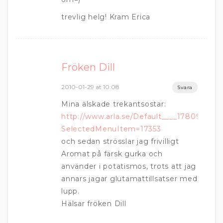
trevlig helg! Kram Erica
Fröken Dill
2010-01-29 at 10:08
Svara
Mina älskade trekantsostar:
http://www.arla.se/Default____17809.aspx
SelectedMenuItem=17353
och sedan strösslar jag frivilligt
Aromat på färsk gurka och
använder i potatismos, trots att jag
annars jagar glutamattillsatser med
lupp.
Hälsar fröken Dill