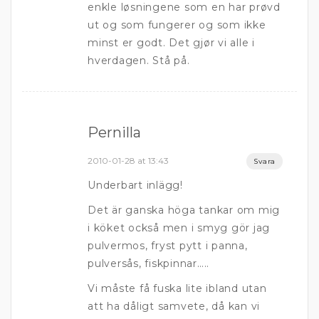
enkle løsningene som en har prøvd
ut og som fungerer og som ikke
minst er godt. Det gjør vi alle i
hverdagen. Stå på.
Pernilla
2010-01-28 at 13:43
Svara
Underbart inlägg!
Det är ganska höga tankar om mig
i köket också men i smyg gör jag
pulvermos, fryst pytt i panna,
pulversås, fiskpinnar…..
Vi måste få fuska lite ibland utan
att ha dåligt samvete, då kan vi