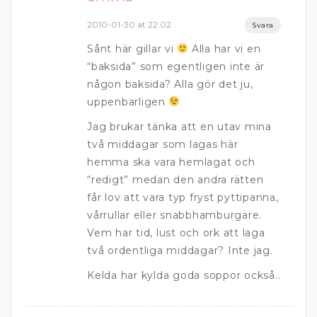
2010-01-30 at 22:02
Svara
Sånt här gillar vi
Alla har vi en
“baksida” som egentligen inte är
någon baksida? Alla gör det ju,
uppenbarligen
Jag brukar tänka att en utav mina
två middagar som lagas här
hemma ska vara hemlagat och
“redigt” medan den andra rätten
får lov att vara typ fryst pyttipanna,
vårrullar eller snabbhamburgare.
Vem har tid, lust och ork att laga
två ordentliga middagar? Inte jag.
Kelda har kylda goda soppor också..