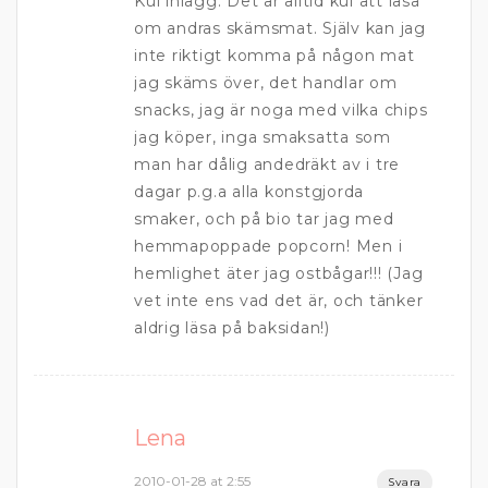
Kul inlägg. Det är alltid kul att läsa
om andras skämsmat. Själv kan jag
inte riktigt komma på någon mat
jag skäms över, det handlar om
snacks, jag är noga med vilka chips
jag köper, inga smaksatta som
man har dålig andedräkt av i tre
dagar p.g.a alla konstgjorda
smaker, och på bio tar jag med
hemmapoppade popcorn! Men i
hemlighet äter jag ostbågar!!! (Jag
vet inte ens vad det är, och tänker
aldrig läsa på baksidan!)
Lena
2010-01-28 at 2:55
Svara