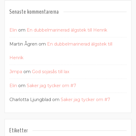
Senaste kommentarerna
Elin
om
En dubbelmarinerad älgstek till Henrik
Martin Ågren
om
En dubbelmarinerad älgstek till
Henrik
Jimpa
om
God sojasås till lax
Elin
om
Saker jag tycker om #7
Charlotta Ljungblad
om
Saker jag tycker om #7
Etiketter