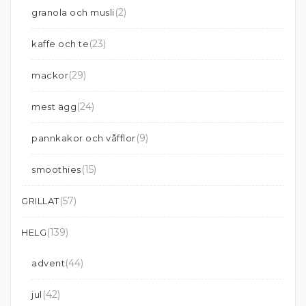
(2)
granola och musli
(23)
kaffe och te
(29)
mackor
(24)
mest ägg
(9)
pannkakor och våfflor
(15)
smoothies
(57)
GRILLAT
(139)
HELG
(44)
advent
(42)
jul