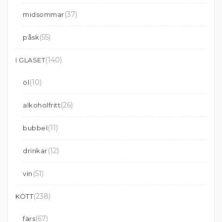
(37)
midsommar
(55)
påsk
(140)
I GLASET
(10)
öl
(26)
alkoholfritt
(11)
bubbel
(12)
drinkar
(51)
vin
(238)
KÖTT
(67)
färs