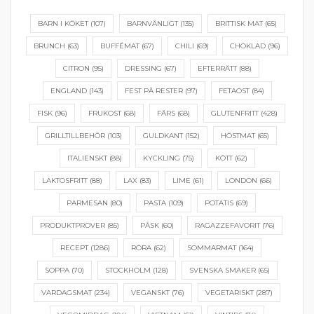
BARN I KÖKET
(107)
BARNVÄNLIGT
(135)
BRITTISK MAT
(65)
BRUNCH
(63)
BUFFÉMAT
(67)
CHILI
(69)
CHOKLAD
(96)
CITRON
(95)
DRESSING
(67)
EFTERRÄTT
(88)
ENGLAND
(143)
FEST PÅ RESTER
(97)
FETAOST
(84)
FISK
(96)
FRUKOST
(68)
FÄRS
(68)
GLUTENFRITT
(428)
GRILLTILLBEHÖR
(103)
GULDKANT
(152)
HÖSTMAT
(65)
ITALIENSKT
(88)
KYCKLING
(75)
KÖTT
(62)
LAKTOSFRITT
(88)
LAX
(83)
LIME
(61)
LONDON
(66)
PARMESAN
(80)
PASTA
(109)
POTATIS
(69)
PRODUKTPROVER
(85)
PÅSK
(60)
RAGAZZEFAVORIT
(76)
RECEPT
(1286)
RÖRA
(62)
SOMMARMAT
(164)
SOPPA
(70)
STOCKHOLM
(128)
SVENSKA SMAKER
(65)
VARDAGSMAT
(234)
VEGANSKT
(76)
VEGETARISKT
(287)