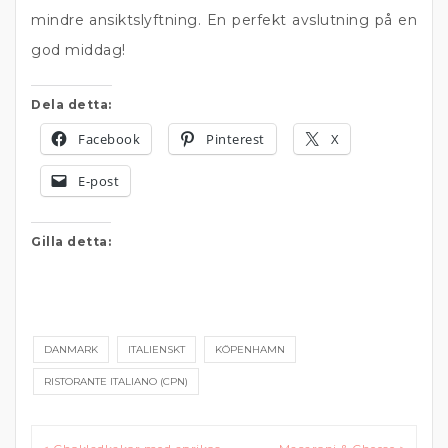
mindre ansiktslyftning. En perfekt avslutning på en
god middag!
Dela detta:
Facebook
Pinterest
X
E-post
Gilla detta:
DANMARK
ITALIENSKT
KÖPENHAMN
RISTORANTE ITALIANO (CPN)
Inläggsnavigering