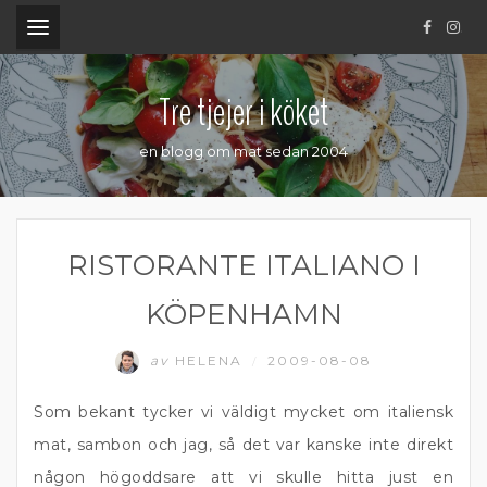
.
Tre tjejer i köket
en blogg om mat sedan 2004
RISTORANTE ITALIANO I
KÖPENHAMN
av
HELENA
2009-08-08
/
Som bekant tycker vi väldigt mycket om italiensk
mat, sambon och jag, så det var kanske inte direkt
någon högoddsare att vi skulle hitta just en