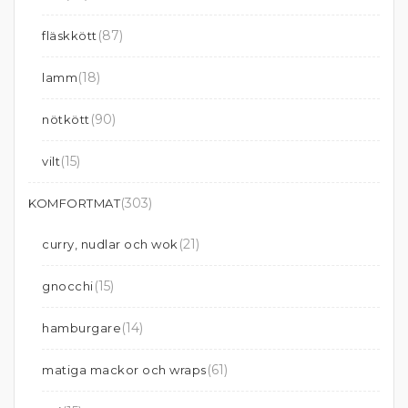
(87)
fläskkött
(18)
lamm
(90)
nötkött
(15)
vilt
(303)
KOMFORTMAT
(21)
curry, nudlar och wok
(15)
gnocchi
(14)
hamburgare
(61)
matiga mackor och wraps