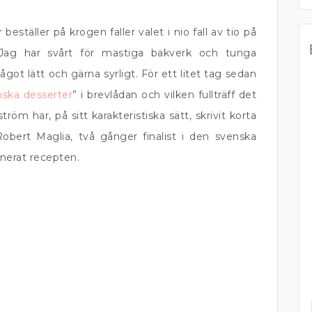
eställer på krogen faller valet i nio fall av tio på
r. Jag har svårt för mastiga bakverk och tunga
ågot lätt och gärna syrligt. För ett litet tag sedan
enska desserter
” i brevlådan och vilken fullträff det
röm har, på sitt karakteristiska sätt, skrivit korta
 Robert Maglia, två gånger finalist i den svenska
nerat recepten.