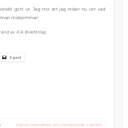
astiskt gott ut. Jag tror att jag redan nu vet vad
n innan midsommar!
tånd av ICA Bokförlag.
E-post
g
Hajmal med sidfläsk och champinjoner + potatis