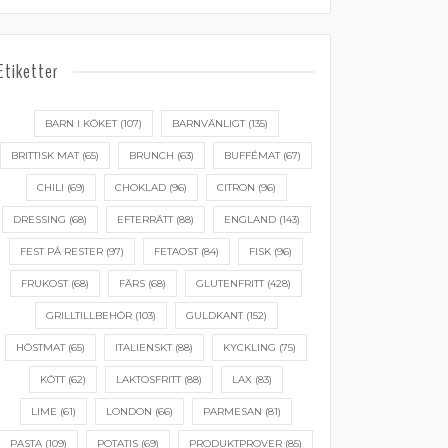
Etiketter
BARN I KÖKET
(107)
BARNVÄNLIGT
(135)
BRITTISK MAT
(65)
BRUNCH
(63)
BUFFÉMAT
(67)
CHILI
(69)
CHOKLAD
(96)
CITRON
(96)
DRESSING
(68)
EFTERRÄTT
(88)
ENGLAND
(143)
FEST PÅ RESTER
(97)
FETAOST
(84)
FISK
(96)
FRUKOST
(68)
FÄRS
(68)
GLUTENFRITT
(428)
GRILLTILLBEHÖR
(103)
GULDKANT
(152)
HÖSTMAT
(65)
ITALIENSKT
(88)
KYCKLING
(75)
KÖTT
(62)
LAKTOSFRITT
(88)
LAX
(83)
LIME
(61)
LONDON
(66)
PARMESAN
(81)
PASTA
(109)
POTATIS
(69)
PRODUKTPROVER
(85)