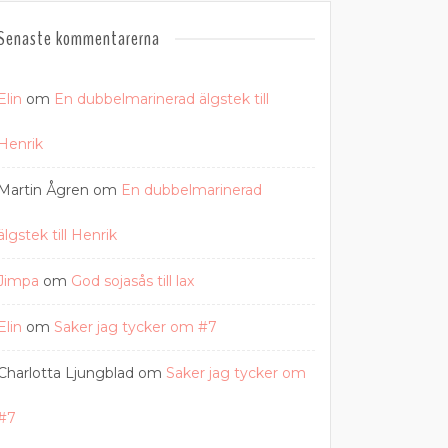
Senaste kommentarerna
Elin
om
En dubbelmarinerad älgstek till
Henrik
Martin Ågren
om
En dubbelmarinerad
älgstek till Henrik
Jimpa
om
God sojasås till lax
Elin
om
Saker jag tycker om #7
Charlotta Ljungblad
om
Saker jag tycker om
#7