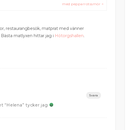
med pepparrotssmör >
esor, restaurangbesök, matprat med vänner
 Bästa matlyxen hittar jag i
Hötorgshallen
.
Svara
t “Helena” tycker jag