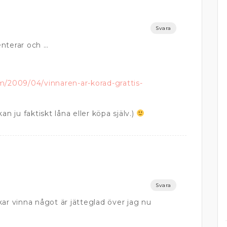
Svara
nterar och …
m/2009/04/vinnaren-ar-korad-grattis-
an ju faktiskt låna eller köpa själv.)
Svara
ar vinna något är jätteglad över jag nu