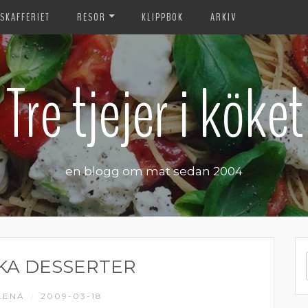
SKAFFERIET
RESOR
KLIPPBOK
ARKIV
Tre tjejer i köket
en blogg om mat sedan 2004
SKA DESSERTER
LENA
2009-03-18
/