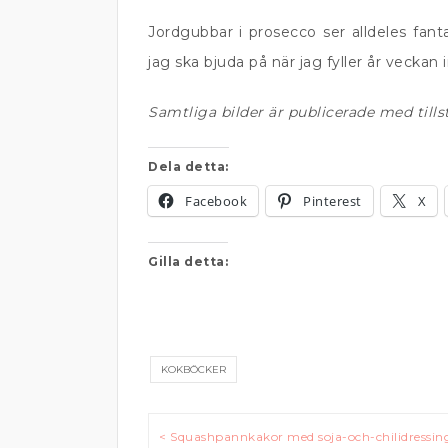
Jordgubbar i prosecco ser alldeles fant
jag ska bjuda på när jag fyller år vecka
Samtliga bilder är publicerade med tills
Dela detta:
Facebook
Pinterest
X
Gilla detta:
KOKBÖCKER
Inläggsnavigering
< Squashpannkakor med soja-och-chilidressin