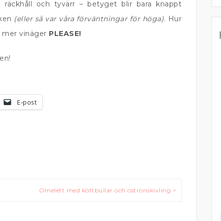
räckhåll och tyvärr – betyget blir bara knappt
aken
(eller så var våra förväntningar för höga)
. Hur
ss mer vinäger
PLEASE!
den!
E-post
Omelett med köttbullar och ostronskivling >