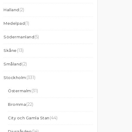
(2)
Halland
(1)
Medelpad
(5)
Södermanland
(13)
Skåne
(2)
Småland
(331)
Stockholm
(31)
Östermalm
(22)
Bromma
(44)
City och Gamla Stan
(14)
Djurgården