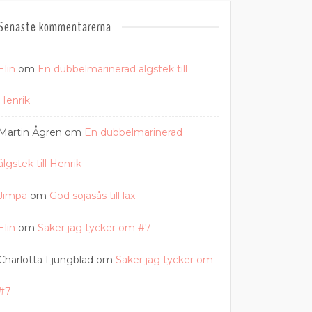
Senaste kommentarerna
Elin
om
En dubbelmarinerad älgstek till
Henrik
Martin Ågren
om
En dubbelmarinerad
älgstek till Henrik
Jimpa
om
God sojasås till lax
Elin
om
Saker jag tycker om #7
Charlotta Ljungblad
om
Saker jag tycker om
#7