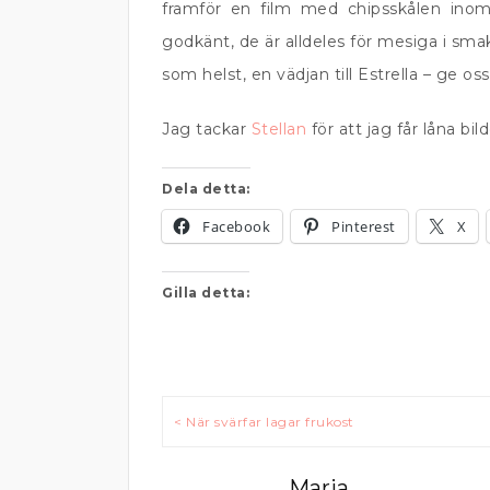
framför en film med chipsskålen inom 
godkänt, de är alldeles för mesiga i sm
som helst, en vädjan till Estrella – ge o
Jag tackar
Stellan
för att jag får låna bil
Dela detta:
Facebook
Pinterest
X
Gilla detta:
Inläggsnavigering
< När svärfar lagar frukost
Maria