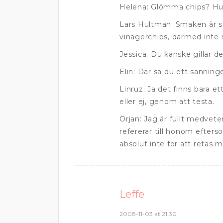
Helena: Glömma chips? Hur
Lars Hultman: Smaken är so
vinägerchips, därmed inte s
Jessica: Du kanske gillar 
Elin: Där sa du ett sanning
Linruz: Ja det finns bara e
eller ej, genom att testa.
Örjan: Jag är fullt medvete
refererar till honom efterso
absolut inte för att retas
Leffe
2008-11-03 at 21:30