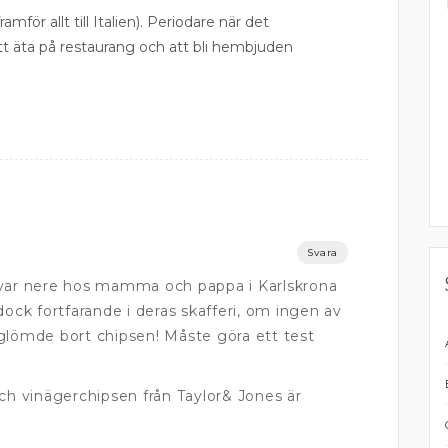
ramför allt till Italien). Periodare när det
att äta på restaurang och att bli hembjuden
Svara
 var nere hos mamma och pappa i Karlskrona
dock fortfarande i deras skafferi, om ingen av
glömde bort chipsen! Måste göra ett test
och vinägerchipsen från Taylor& Jones är