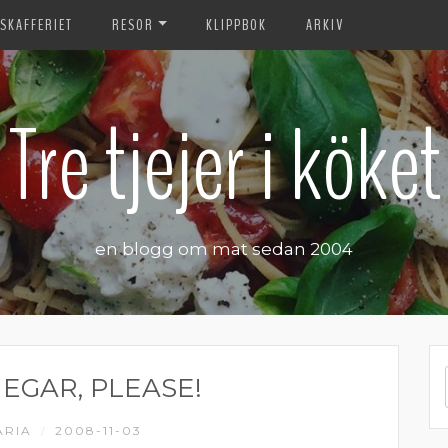
SKAFFERIET
RESOR
KLIPPBOK
ARKIV
Tre tjejer i köket
en blogg om mat sedan 2004
EGAR, PLEASE!
ARIA
2008-11-03
/