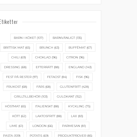
Etiketter
BARN I KÖKET
(107)
BARNVÄNLIGT
(135)
BRITTISK MAT
(65)
BRUNCH
(63)
BUFFÉMAT
(67)
CHILI
(69)
CHOKLAD
(96)
CITRON
(96)
DRESSING
(68)
EFTERRÄTT
(88)
ENGLAND
(143)
FEST PÅ RESTER
(97)
FETAOST
(84)
FISK
(96)
FRUKOST
(68)
FÄRS
(68)
GLUTENFRITT
(428)
GRILLTILLBEHÖR
(103)
GULDKANT
(152)
HÖSTMAT
(65)
ITALIENSKT
(88)
KYCKLING
(75)
KÖTT
(62)
LAKTOSFRITT
(88)
LAX
(83)
LIME
(61)
LONDON
(66)
PARMESAN
(81)
PASTA
(109)
POTATIS
(69)
PRODUKTPROVER
(85)