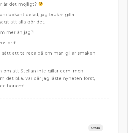
 är det möjligt?
m bekant delad, jag brukar gilla
agt att alla gör det.
dem mer än jag?!
ens ord!
tt sätt att ta reda på om man gillar smaken
n om att Stellan inte gillar dem, men
m det bl.a. var där jag läste nyheten först,
 med honom!
Svara