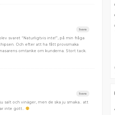
Svara
ev svaret “Naturligtvis inte!”, på min fråga
hipsen. Och efter att ha fått provsmaka
atnasarens omtanke om kunderna. Stort tack.
Svara
ju salt och vinäger, men de ska ju smaka.. att
r inte gott..