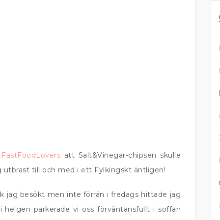
h
FastFoodLovers
att Salt&Vinegar-chipsen skulle
utbrast till och med i ett Fylkingskt äntligen!
tik jag besökt men inte förrän i fredags hittade jag
helgen parkerade vi oss förväntansfullt i soffan