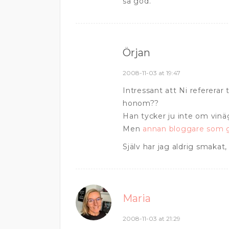
så god.
Örjan
2008-11-03 at 19:47
Intressant att Ni refererar t
honom??
Han tycker ju inte om vinä
Men
annan bloggare som gi
Själv har jag aldrig smakat
Maria
2008-11-03 at 21:29