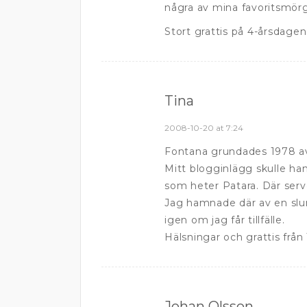
några av mina favoritsmör
Stort grattis på 4-årsdage
Tina
2008-10-20 at 7:24
Fontana grundades 1978 av
Mitt blogginlägg skulle ha
som heter Patara. Där server
Jag hamnade där av en sl
igen om jag får tillfälle.
Hälsningar och grattis från
Johan Olsson