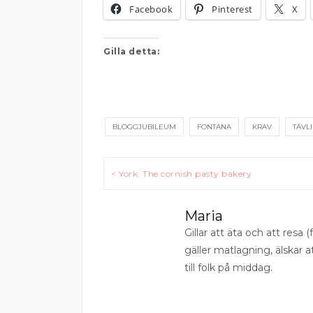
Facebook
Pinterest
X
Gilla detta:
BLOGGJUBILEUM
FONTANA
KRAV
TÄVL
Inläggsnavigering
< York: The cornish pasty bakery
Maria
Gillar att äta och att resa (f
gäller matlagning, älskar 
till folk på middag.