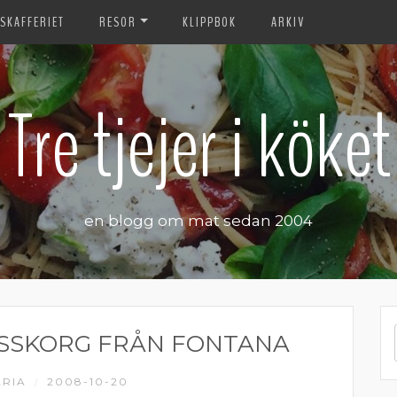
SKAFFERIET
RESOR
KLIPPBOK
ARKIV
Tre tjejer i köket
en blogg om mat sedan 2004
ESSKORG FRÅN FONTANA
RIA
2008-10-20
/