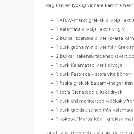
Idag kan en lycklig vinnare kamma hem 
1 KRAV-märkt grekisk olivolja (extra
1 Kalamata olivolja (extra virgin)
2 burkar spanska oliver (svarta kä
1 burk gröna minioliver från Grekla
2 burkar italiensk tapenad (svart o
1 burk Kalamataoliver i olivolja
1 burk Fasolada – stora vita bönor 
1 flaska grekisk balsamvinäger frå
1 tetra Granatäpple-juicedryck
1 burk chilimarinerade vitlöksklyfto
1 burk grekisk senap från Kalamata 
1 kokbok “Maros Kök – grekisk mat, 
För att vara med och tävla om dagens pris 