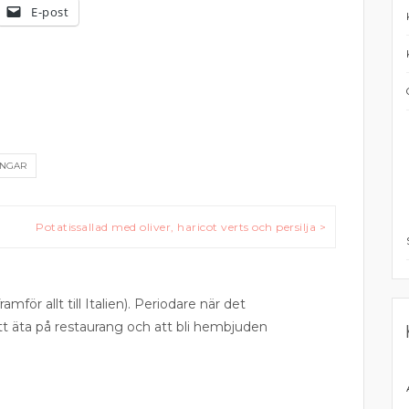
E-post
INGAR
Potatissallad med oliver, haricot verts och persilja >
ramför allt till Italien). Periodare när det
att äta på restaurang och att bli hembjuden