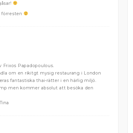
gåsar!
n förresten
 Frixos Papadopoulous.
ndla om en rikitgt mysig restaurang i London
as fantastiska thai-rätter i en härlig miljö.
ump men kommer absolut att besöka den
 Tina