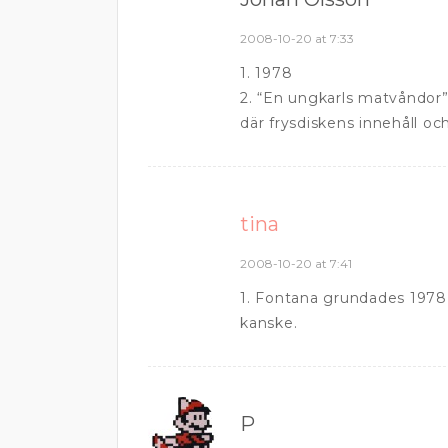
2008-10-20 at 7:33
1. 1978
2. “En ungkarls matvåndor” –
där frysdiskens innehåll oc
tina
2008-10-20 at 7:41
1. Fontana grundades 1978 
kanske.
P