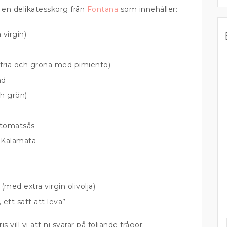
en delikatesskorg från
Fontana
som innehåller:
 virgin)
rnfria och gröna med pimiento)
nd
ch grön)
i tomatsås
n Kalamata
r
(med extra virgin olivolja)
ett sätt att leva”
vill vi att ni svarar på följande frågor: