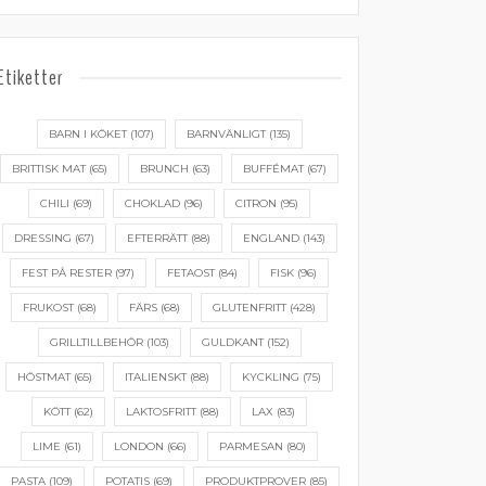
Etiketter
BARN I KÖKET
(107)
BARNVÄNLIGT
(135)
BRITTISK MAT
(65)
BRUNCH
(63)
BUFFÉMAT
(67)
CHILI
(69)
CHOKLAD
(96)
CITRON
(95)
DRESSING
(67)
EFTERRÄTT
(88)
ENGLAND
(143)
FEST PÅ RESTER
(97)
FETAOST
(84)
FISK
(96)
FRUKOST
(68)
FÄRS
(68)
GLUTENFRITT
(428)
GRILLTILLBEHÖR
(103)
GULDKANT
(152)
HÖSTMAT
(65)
ITALIENSKT
(88)
KYCKLING
(75)
KÖTT
(62)
LAKTOSFRITT
(88)
LAX
(83)
LIME
(61)
LONDON
(66)
PARMESAN
(80)
PASTA
(109)
POTATIS
(69)
PRODUKTPROVER
(85)