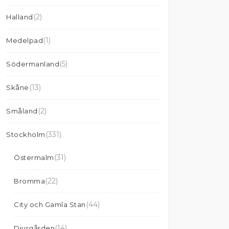
(2)
Halland
(1)
Medelpad
(5)
Södermanland
(13)
Skåne
(2)
Småland
(331)
Stockholm
(31)
Östermalm
(22)
Bromma
(44)
City och Gamla Stan
(14)
Djurgården