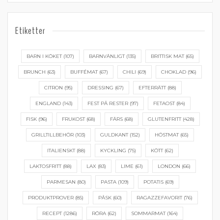
Etiketter
BARN I KÖKET
(107)
BARNVÄNLIGT
(135)
BRITTISK MAT
(65)
BRUNCH
(63)
BUFFÉMAT
(67)
CHILI
(69)
CHOKLAD
(96)
CITRON
(95)
DRESSING
(67)
EFTERRÄTT
(88)
ENGLAND
(143)
FEST PÅ RESTER
(97)
FETAOST
(84)
FISK
(96)
FRUKOST
(68)
FÄRS
(68)
GLUTENFRITT
(428)
GRILLTILLBEHÖR
(103)
GULDKANT
(152)
HÖSTMAT
(65)
ITALIENSKT
(88)
KYCKLING
(75)
KÖTT
(62)
LAKTOSFRITT
(88)
LAX
(83)
LIME
(61)
LONDON
(66)
PARMESAN
(80)
PASTA
(109)
POTATIS
(69)
PRODUKTPROVER
(85)
PÅSK
(60)
RAGAZZEFAVORIT
(76)
RECEPT
(1286)
RÖRA
(62)
SOMMARMAT
(164)