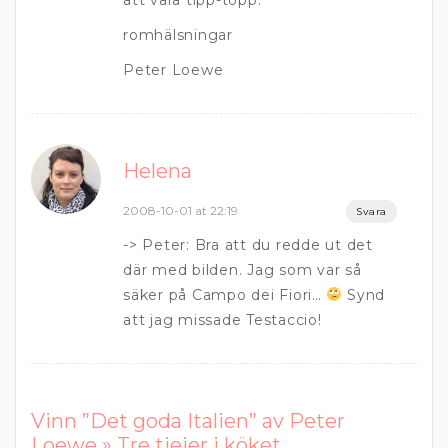
att vara tipp-topp.
romhälsningar
Peter Loewe
Helena
2008-10-01 at 22:19
Svara
-> Peter: Bra att du redde ut det
där med bilden. Jag som var så
säker på Campo dei Fiori…
Synd
att jag missade Testaccio!
Vinn ”Det goda Italien” av Peter
Loewe » Tre tjejer i köket