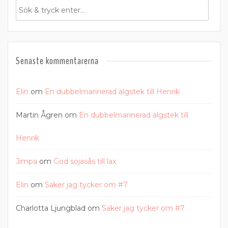
Senaste kommentarerna
Elin
om
En dubbelmarinerad älgstek till Henrik
Martin Ågren
om
En dubbelmarinerad älgstek till
Henrik
Jimpa
om
God sojasås till lax
Elin
om
Saker jag tycker om #7
Charlotta Ljungblad
om
Saker jag tycker om #7