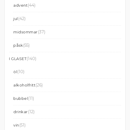
(44)
advent
(42)
jul
(37)
midsommar
(55)
påsk
(140)
I GLASET
(10)
öl
(26)
alkoholfritt
(11)
bubbel
(12)
drinkar
(51)
vin