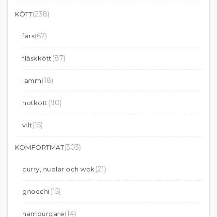
(238)
KÖTT
(67)
färs
(87)
fläskkött
(18)
lamm
(90)
nötkött
(15)
vilt
(303)
KOMFORTMAT
(21)
curry, nudlar och wok
(15)
gnocchi
(14)
hamburgare