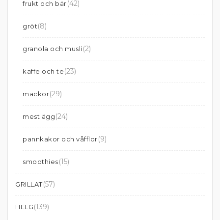
(42)
frukt och bär
(8)
gröt
(2)
granola och musli
(23)
kaffe och te
(29)
mackor
(24)
mest ägg
(9)
pannkakor och våfflor
(15)
smoothies
(57)
GRILLAT
(139)
HELG