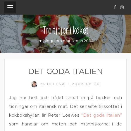
.
Tre tjejer i köket
en blogg om mat sedan 2004
DET GODA ITALIEN
av
HELENA
2008-08-20
/
Jag har helt och hållet snöat in på böcker och
tidningar om italiensk mat. Det senaste tillskottet i
kokbokshyllan är Peter Loewes
“Det goda Italien”
som handlar om maten och människorna i de