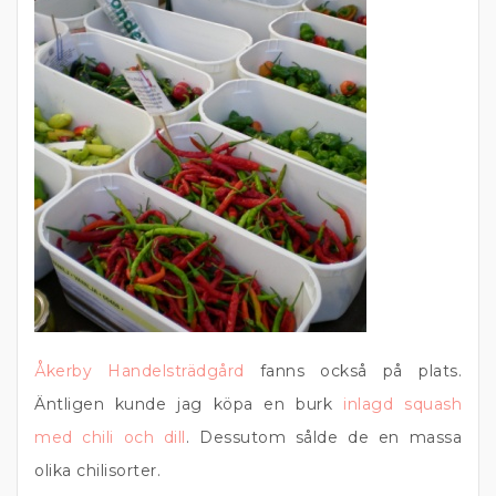
Åkerby Handelsträdgård
fanns också på plats.
Äntligen kunde jag köpa en burk
inlagd squash
med chili och dill
. Dessutom sålde de en massa
olika chilisorter.