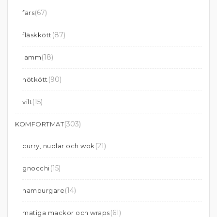
(67)
färs
(87)
fläskkött
(18)
lamm
(90)
nötkött
(15)
vilt
(303)
KOMFORTMAT
(21)
curry, nudlar och wok
(15)
gnocchi
(14)
hamburgare
(61)
matiga mackor och wraps