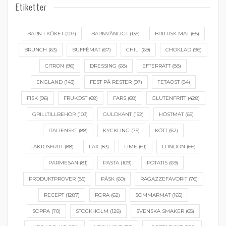
Etiketter
BARN I KÖKET
(107)
BARNVÄNLIGT
(135)
BRITTISK MAT
(65)
BRUNCH
(63)
BUFFÉMAT
(67)
CHILI
(69)
CHOKLAD
(96)
CITRON
(96)
DRESSING
(68)
EFTERRÄTT
(88)
ENGLAND
(143)
FEST PÅ RESTER
(97)
FETAOST
(84)
FISK
(96)
FRUKOST
(68)
FÄRS
(68)
GLUTENFRITT
(428)
GRILLTILLBEHÖR
(103)
GULDKANT
(152)
HÖSTMAT
(65)
ITALIENSKT
(88)
KYCKLING
(75)
KÖTT
(62)
LAKTOSFRITT
(88)
LAX
(83)
LIME
(61)
LONDON
(66)
PARMESAN
(81)
PASTA
(109)
POTATIS
(69)
PRODUKTPROVER
(85)
PÅSK
(60)
RAGAZZEFAVORIT
(76)
RECEPT
(1287)
RÖRA
(62)
SOMMARMAT
(165)
SOPPA
(70)
STOCKHOLM
(128)
SVENSKA SMAKER
(65)