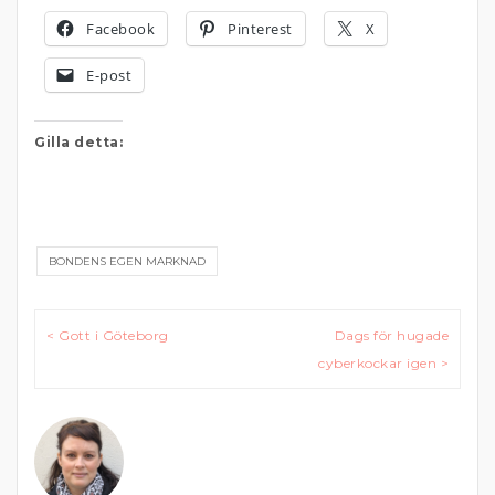
Facebook
Pinterest
X
E-post
Gilla detta:
BONDENS EGEN MARKNAD
Inläggsnavigering
< Gott i Göteborg
Dags för hugade
cyberkockar igen >