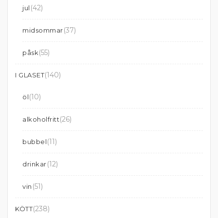
(42)
jul
(37)
midsommar
(55)
påsk
(140)
I GLASET
(10)
öl
(26)
alkoholfritt
(11)
bubbel
(12)
drinkar
(51)
vin
(238)
KÖTT