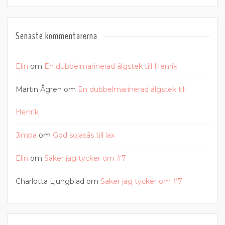
Senaste kommentarerna
Elin
om
En dubbelmarinerad älgstek till Henrik
Martin Ågren
om
En dubbelmarinerad älgstek till
Henrik
Jimpa
om
God sojasås till lax
Elin
om
Saker jag tycker om #7
Charlotta Ljungblad
om
Saker jag tycker om #7