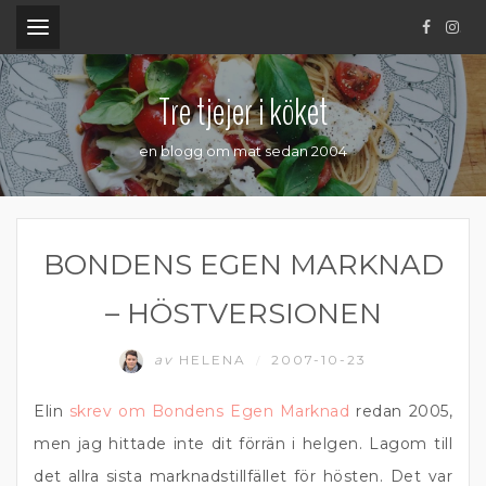
.
Tre tjejer i köket
en blogg om mat sedan 2004
BONDENS EGEN MARKNAD
– HÖSTVERSIONEN
av
HELENA
2007-10-23
/
Elin
skrev om Bondens Egen Marknad
redan 2005,
men jag hittade inte dit förrän i helgen. Lagom till
det allra sista marknadstillfället för hösten. Det var