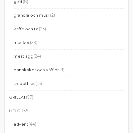
(8)
gröt
(2)
granola och musli
(23)
kaffe och te
(29)
mackor
(24)
mest ägg
(9)
pannkakor och våfflor
(15)
smoothies
(57)
GRILLAT
(139)
HELG
(44)
advent