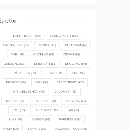
Etiketter
BARN I KÖKET
(107)
BARNVÄNLIGT
(135)
BRITTISK MAT
(65)
BRUNCH
(63)
BUFFÉMAT
(67)
CHILI
(69)
CHOKLAD
(96)
CITRON
(96)
DRESSING
(68)
EFTERRÄTT
(88)
ENGLAND
(143)
FEST PÅ RESTER
(97)
FETAOST
(84)
FISK
(96)
FRUKOST
(68)
FÄRS
(68)
GLUTENFRITT
(428)
GRILLTILLBEHÖR
(103)
GULDKANT
(152)
HÖSTMAT
(65)
ITALIENSKT
(88)
KYCKLING
(75)
KÖTT
(62)
LAKTOSFRITT
(88)
LAX
(83)
LIME
(61)
LONDON
(66)
PARMESAN
(81)
PASTA
(109)
POTATIS
(69)
PRODUKTPROVER
(85)