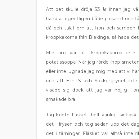
Att det skulle dröja 33 år innan jag 
hand är egentligen både pinsamt och få
då och talat om att hon och sambon f
kroppkakorna från Blekinge, så hade det
Min oro var att kroppkakorna inte 
potatissoppa. När jag rörde ihop smet
eller inte lugnade jag mig med att vi ha
och att Elin, S och Sockergrynet inte
visade sig dock att jag var nojjig 
smakade bra.
Jag köpte fläsket (helt vanligt sidfläsk
det i frysen och tog sedan upp det dage
det i tärningar. Fläsket var alltså inte r