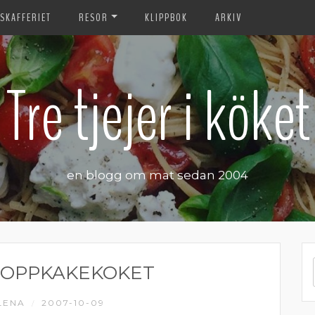
SKAFFERIET
RESOR
KLIPPBOK
ARKIV
Tre tjejer i köket
en blogg om mat sedan 2004
ROPPKAKEKOKET
LENA
2007-10-09
/