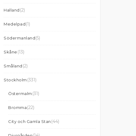
(2)
Halland
(1)
Medelpad
(5)
Södermanland
(13)
Skåne
(2)
Småland
(331)
Stockholm
(31)
Östermalm
(22)
Bromma
(44)
City och Gamla Stan
(14)
Djurgården