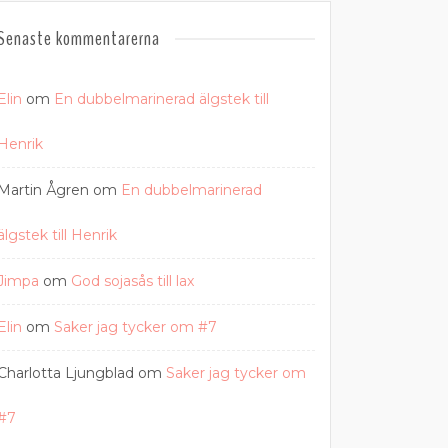
Senaste kommentarerna
Elin
om
En dubbelmarinerad älgstek till
Henrik
Martin Ågren
om
En dubbelmarinerad
älgstek till Henrik
Jimpa
om
God sojasås till lax
Elin
om
Saker jag tycker om #7
Charlotta Ljungblad
om
Saker jag tycker om
#7