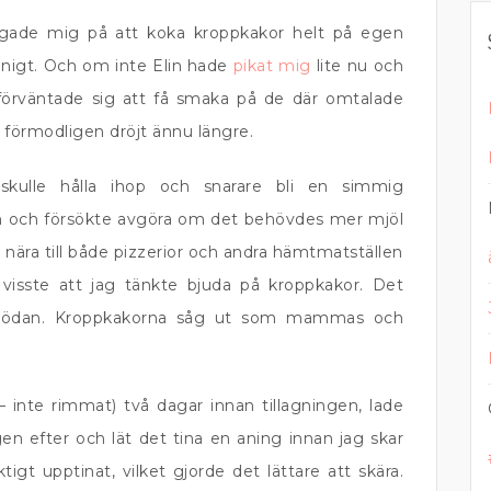
vågade mig på att koka kroppkakor helt på egen
nigt. Och om inte Elin hade
pikat mig
lite nu och
örväntade sig att få smaka på de där omtalade
 förmodligen dröjt ännu längre.
skulle hålla ihop och snarare bli en simmig
en och försökte avgöra om det behövdes mer mjöl
r nära till både pizzerior och andra hämtmatställen
 visste att jag tänkte bjuda på kroppkakor. Det
i onödan. Kroppkakorna såg ut som mammas och
 – inte rimmat) två dagar innan tillagningen, lade
n efter och lät det tina en aning innan jag skar
iktigt upptinat, vilket gjorde det lättare att skära.