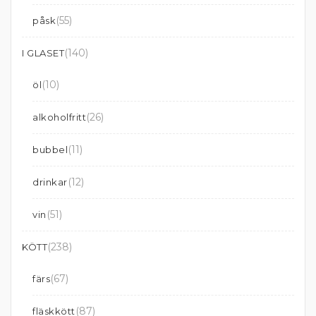
(55)
påsk
(140)
I GLASET
(10)
öl
(26)
alkoholfritt
(11)
bubbel
(12)
drinkar
(51)
vin
(238)
KÖTT
(67)
färs
(87)
fläskkött