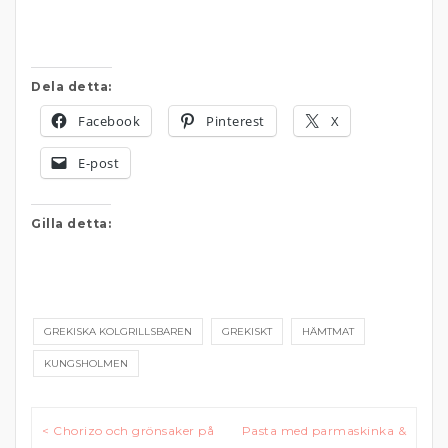
Dela detta:
Facebook
Pinterest
X
E-post
Gilla detta:
GREKISKA KOLGRILLSBAREN
GREKISKT
HÄMTMAT
KUNGSHOLMEN
Inläggsnavigering
< Chorizo och grönsaker på
Pasta med parmaskinka &