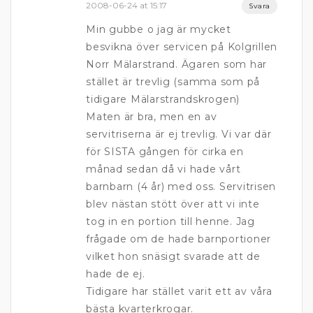
2008-06-24 at 15:17
Svara
Min gubbe o jag är mycket
besvikna över servicen på Kolgrillen
Norr Mälarstrand. Ägaren som har
stället är trevlig (samma som på
tidigare Mälarstrandskrogen)
Maten är bra, men en av
servitriserna är ej trevlig. Vi var där
för SISTA gången för cirka en
månad sedan då vi hade vårt
barnbarn (4 år) med oss. Servitrisen
blev nästan stött över att vi inte
tog in en portion till henne. Jag
frågade om de hade barnportioner
vilket hon snäsigt svarade att de
hade de ej.
Tidigare har stället varit ett av våra
bästa kvarterkrogar.