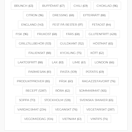
BRUNCH
(63)
BUFFÉMAT
(67)
CHILI
(69)
CHOKLAD
(96)
CITRON
(96)
DRESSING
(68)
EFTERRÄTT
(88)
ENGLAND
(143)
FEST PÅ RESTER
(97)
FETAOST
(84)
FISK
(96)
FRUKOST
(68)
FÄRS
(68)
GLUTENFRITT
(428)
GRILLTILLBEHÖR
(103)
GULDKANT
(152)
HÖSTMAT
(65)
ITALIENSKT
(88)
KYCKLING
(75)
KÖTT
(62)
LAKTOSFRITT
(88)
LAX
(83)
LIME
(61)
LONDON
(66)
PARMESAN
(81)
PASTA
(109)
POTATIS
(69)
PRODUKTPROVER
(85)
PÅSK
(60)
RAGAZZEFAVORIT
(76)
RECEPT
(1287)
RÖRA
(62)
SOMMARMAT
(165)
SOPPA
(70)
STOCKHOLM
(128)
SVENSKA SMAKER
(65)
VARDAGSMAT
(234)
VEGANSKT
(76)
VEGETARISKT
(287)
VEGOMIDDAG
(104)
VIETNAM
(61)
VINTIPS
(74)