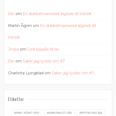
Elin
om
En dubbelmarinerad älgstek till Henrik
Martin Ågren
om
En dubbelmarinerad älgstek till
Henrik
Jimpa
om
God sojasås till lax
Elin
om
Saker jag tycker om #7
Charlotta Ljungblad
om
Saker jag tycker om #7
Etiketter
BARN I KÖKET
(107)
BARNVÄNLIGT
(135)
BRITTISK MAT
(65)