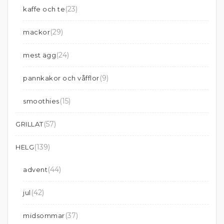
(23)
kaffe och te
(29)
mackor
(24)
mest ägg
(9)
pannkakor och våfflor
(15)
smoothies
(57)
GRILLAT
(139)
HELG
(44)
advent
(42)
jul
(37)
midsommar