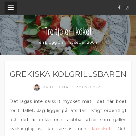
.
Tre tjejer i köket
en blogg om mat sedan 2004
GREKISKA KOLGRILLSBAREN
av
HELENA
2007-07-25
/
Det lagas inte särskilt mycket mat i det här boet
för tillfället. Jag ligger på latsidan riktigt ordentligt
och det är enkla och snabba rätter som gäller;
kycklingfajitas, köttfärssås och
laxpaket
. Och