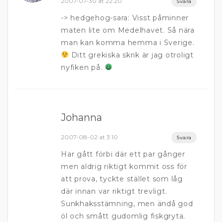
2007-07-30 at 22:20
Svara
-> hedgehog-sara: Visst påminner
maten lite om Medelhavet. Så nära
man kan komma hemma i Sverige.
Ditt grekiska skrik är jag otroligt
nyfiken på.
Johanna
2007-08-02 at 3:10
Svara
Har gått förbi där ett par gånger
men aldrig riktigt kommit oss för
att prova, tyckte stället som låg
där innan var riktigt trevligt.
Sunkhaksstämning, men ändå god
öl och smått gudomlig fiskgryta.