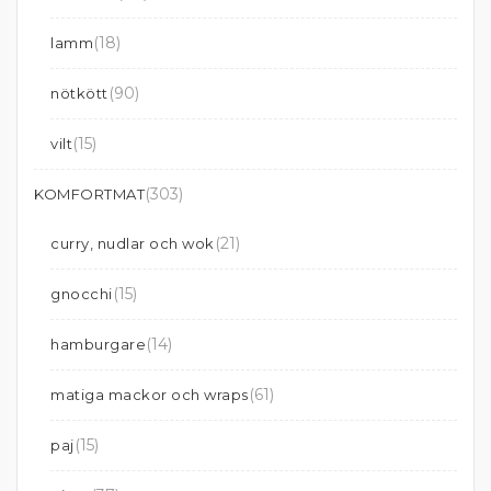
(18)
lamm
(90)
nötkött
(15)
vilt
(303)
KOMFORTMAT
(21)
curry, nudlar och wok
(15)
gnocchi
(14)
hamburgare
(61)
matiga mackor och wraps
(15)
paj