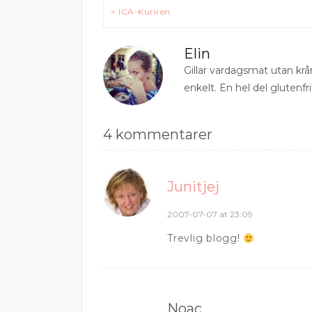
Inläggsnavigering
< ICA-Kuriren
Elin
Gillar vardagsmat utan krå
enkelt. En hel del glutenfri
4 kommentarer
Junitjej
2007-07-07 at 23:09
Trevlig blogg!
Noac