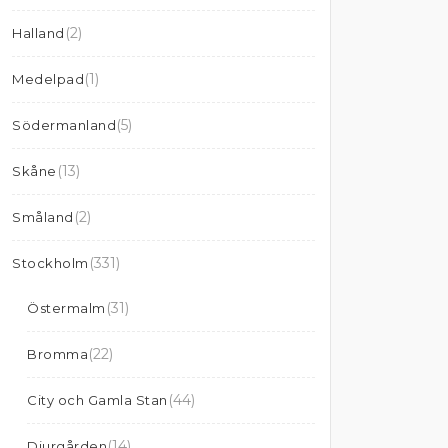
(2)
Halland
(1)
Medelpad
(5)
Södermanland
(13)
Skåne
(2)
Småland
(331)
Stockholm
(31)
Östermalm
(22)
Bromma
(44)
City och Gamla Stan
(14)
Djurgården