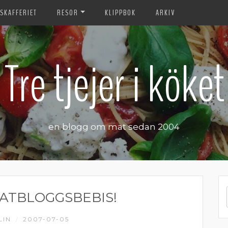
SKAFFERIET
RESOR
KLIPPBOK
ARKIV
Tre tjejer i köket
en blogg om mat sedan 2004
ATBLOGGSBEBIS!
LIN
2007-07-05
/