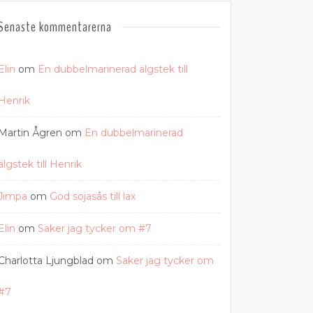
Senaste kommentarerna
Elin
om
En dubbelmarinerad älgstek till
Henrik
Martin Ågren
om
En dubbelmarinerad
älgstek till Henrik
Jimpa
om
God sojasås till lax
Elin
om
Saker jag tycker om #7
Charlotta Ljungblad
om
Saker jag tycker om
#7