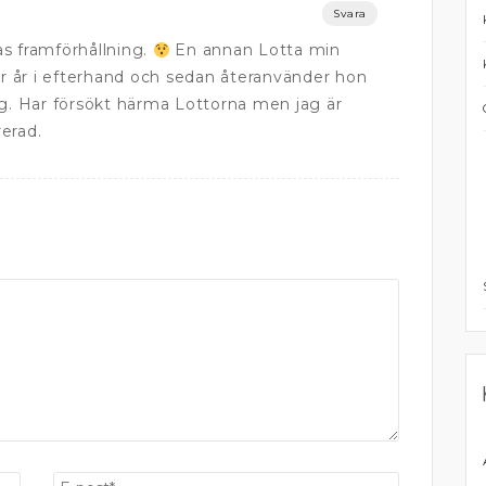
Svara
tas framförhållning.
En annan Lotta min
ör år i efterhand och sedan återanvänder hon
 Har försökt härma Lottorna men jag är
rerad.