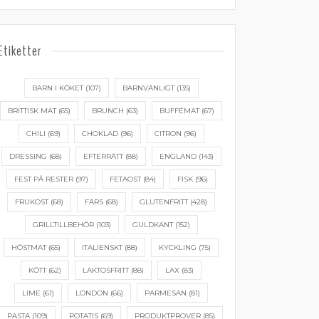
Etiketter
BARN I KÖKET
(107)
BARNVÄNLIGT
(135)
BRITTISK MAT
(65)
BRUNCH
(63)
BUFFÉMAT
(67)
CHILI
(69)
CHOKLAD
(96)
CITRON
(96)
DRESSING
(68)
EFTERRÄTT
(88)
ENGLAND
(143)
FEST PÅ RESTER
(97)
FETAOST
(84)
FISK
(96)
FRUKOST
(68)
FÄRS
(68)
GLUTENFRITT
(428)
GRILLTILLBEHÖR
(103)
GULDKANT
(152)
HÖSTMAT
(65)
ITALIENSKT
(88)
KYCKLING
(75)
KÖTT
(62)
LAKTOSFRITT
(88)
LAX
(83)
LIME
(61)
LONDON
(66)
PARMESAN
(81)
PASTA
(109)
POTATIS
(69)
PRODUKTPROVER
(85)