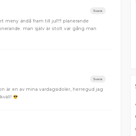
Svara
t meny ändå fram till jul!!!! planerande
ande. man själv är stolt var gång man
Svara
hon är en av mina vardagsidoler, herregud jag
kväll!