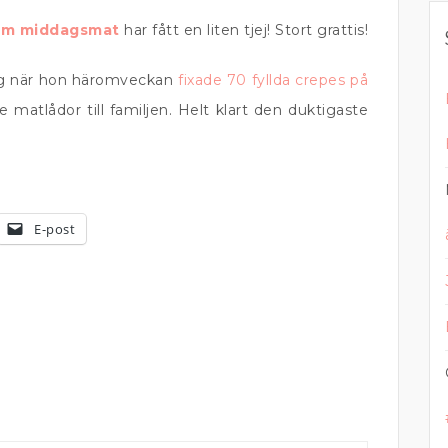
 om middagsmat
har fått en liten tjej! Stort grattis!
mig när hon häromveckan
fixade 70 fyllda crepes på
atlådor till familjen. Helt klart den duktigaste
E-post