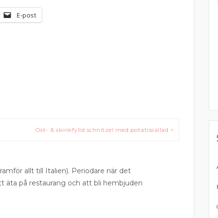
E-post
Ost- & skinkfylld schnitzel med potatissallad >
ramför allt till Italien). Periodare när det
att äta på restaurang och att bli hembjuden