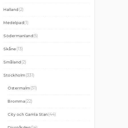
(2)
Halland
(1)
Medelpad
(5)
Södermanland
(13)
Skåne
(2)
Småland
(331)
Stockholm
(31)
Östermalm
(22)
Bromma
(44)
City och Gamla Stan
(14)
Djurgården