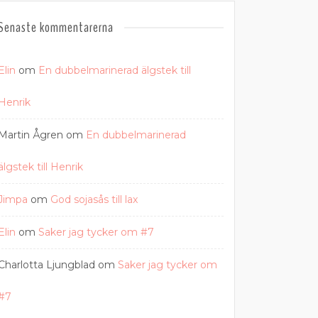
Senaste kommentarerna
Elin
om
En dubbelmarinerad älgstek till
Henrik
Martin Ågren
om
En dubbelmarinerad
älgstek till Henrik
Jimpa
om
God sojasås till lax
Elin
om
Saker jag tycker om #7
Charlotta Ljungblad
om
Saker jag tycker om
#7