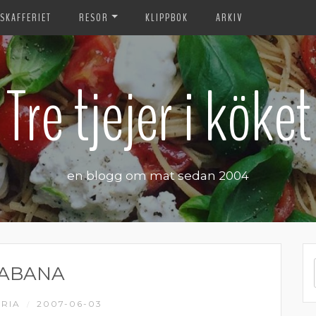
SKAFFERIET
RESOR
KLIPPBOK
ARKIV
Tre tjejer i köket
en blogg om mat sedan 2004
ABANA
RIA
2007-06-03
/