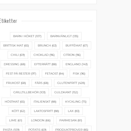
Etiketter
BARN I KÖKET
(107)
BARNVÄNLIGT
(135)
BRITTISK MAT
(65)
BRUNCH
(63)
BUFFÉMAT
(67)
CHILI
(69)
CHOKLAD
(96)
CITRON
(96)
DRESSING
(68)
EFTERRÄTT
(88)
ENGLAND
(143)
FEST PÅ RESTER
(97)
FETAOST
(84)
FISK
(96)
FRUKOST
(68)
FÄRS
(68)
GLUTENFRITT
(428)
GRILLTILLBEHÖR
(103)
GULDKANT
(152)
HÖSTMAT
(65)
ITALIENSKT
(88)
KYCKLING
(75)
KÖTT
(62)
LAKTOSFRITT
(88)
LAX
(83)
LIME
(61)
LONDON
(66)
PARMESAN
(81)
PASTA
(109)
POTATIS
(69)
PRODUKTPROVER
(85)