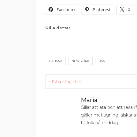
Facebook
Pinterest
X
Gilla detta:
CABANA
NEW YORK
USA
Inläggsnavigering
< På språng i N.Y.
Maria
Gillar att äta och att resa (f
gäller matlagning, älskar 
till folk på middag.