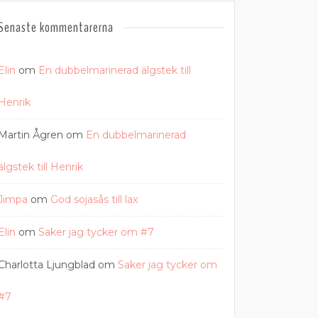
Senaste kommentarerna
Elin
om
En dubbelmarinerad älgstek till
Henrik
Martin Ågren
om
En dubbelmarinerad
älgstek till Henrik
Jimpa
om
God sojasås till lax
Elin
om
Saker jag tycker om #7
Charlotta Ljungblad
om
Saker jag tycker om
#7