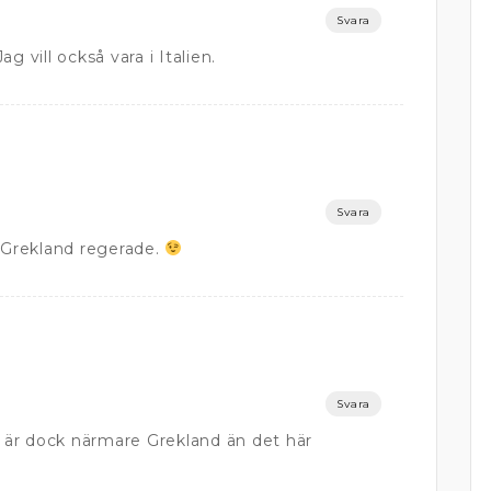
Svara
g vill också vara i Italien.
Svara
e Grekland regerade.
Svara
n är dock närmare Grekland än det här