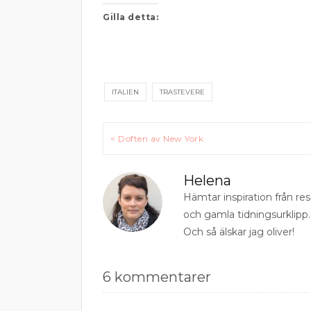
Gilla detta:
ITALIEN
TRASTEVERE
Inläggsnavigering
< Doften av New York
Helena
Hämtar inspiration från r
och gamla tidningsurklipp.
Och så älskar jag oliver!
6 kommentarer