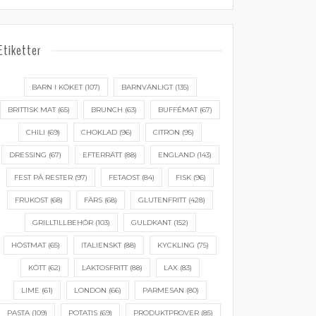
Etiketter
BARN I KÖKET
(107)
BARNVÄNLIGT
(135)
BRITTISK MAT
(65)
BRUNCH
(63)
BUFFÉMAT
(67)
CHILI
(69)
CHOKLAD
(96)
CITRON
(95)
DRESSING
(67)
EFTERRÄTT
(88)
ENGLAND
(143)
FEST PÅ RESTER
(97)
FETAOST
(84)
FISK
(96)
FRUKOST
(68)
FÄRS
(68)
GLUTENFRITT
(428)
GRILLTILLBEHÖR
(103)
GULDKANT
(152)
HÖSTMAT
(65)
ITALIENSKT
(88)
KYCKLING
(75)
KÖTT
(62)
LAKTOSFRITT
(88)
LAX
(83)
LIME
(61)
LONDON
(66)
PARMESAN
(80)
PASTA
(109)
POTATIS
(69)
PRODUKTPROVER
(85)