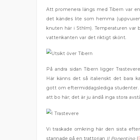
Att promenera längs med Tibern var en 
det kändes lite som hemma (uppvuxen 
knuten här i Sthlm). Temperaturen var be
vattenkanten var det riktigt skönt.
På andra sidan Tibern ligger Trasteve
Här känns det så italienskt det bara k
gott om eftermiddagslediga studenter. 
att bo här; det är ju ändå inga stora avs
Vi traskade omkring här den sista efter
stannade på en trattorian
Il Ponentino
(