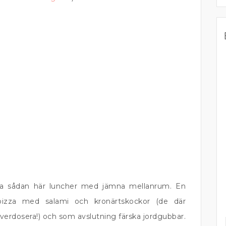
ta sådan här luncher med jämna mellanrum. En
pizza med salami och kronärtskockor (de där
verdosera!) och som avslutning färska jordgubbar.