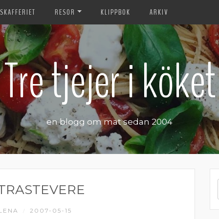
SKAFFERIET
RESOR
KLIPPBOK
ARKIV
Tre tjejer i köket
en blogg om mat sedan 2004
I TRASTEVERE
LENA
2007-05-15
/