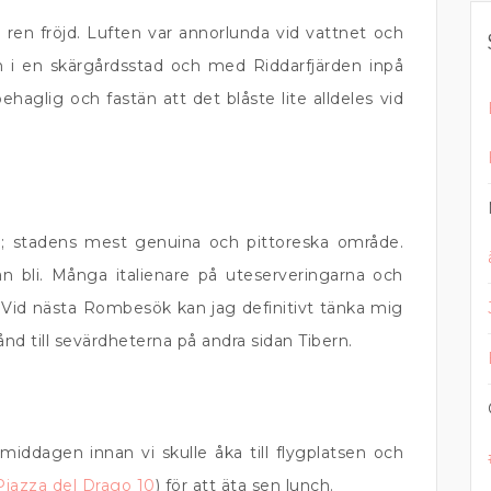
ren fröjd. Luften var annorlunda vid vattnet och
i en skärgårdsstad och med Riddarfjärden inpå
haglig och fastän att det blåste lite alldeles vid
re; stadens mest genuina och pittoreska område.
an bli. Många italienare på uteserveringarna och
Vid nästa Rombesök kan jag definitivt tänka mig
tånd till sevärdheterna på andra sidan Tibern.
middagen innan vi skulle åka till flygplatsen och
Piazza del Drago 10
) för att äta sen lunch.