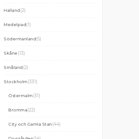
(2)
Halland
(1)
Medelpad
(5)
Södermanland
(13)
Skåne
(2)
Småland
(331)
Stockholm
(31)
Östermalm
(22)
Bromma
(44)
City och Gamla Stan
(14)
Djurgården