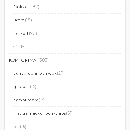
(87)
fläskkött
(18)
lamm
(90)
nötkött
(15)
vilt
(303)
KOMFORTMAT
(21)
curry, nudlar och wok
(15)
gnocchi
(14)
hamburgare
(61)
matiga mackor och wraps
(15)
paj