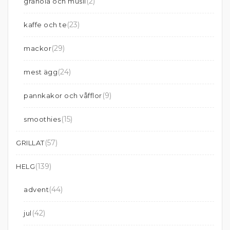
(2)
granola och musli
(23)
kaffe och te
(29)
mackor
(24)
mest ägg
(9)
pannkakor och våfflor
(15)
smoothies
(57)
GRILLAT
(139)
HELG
(44)
advent
(42)
jul