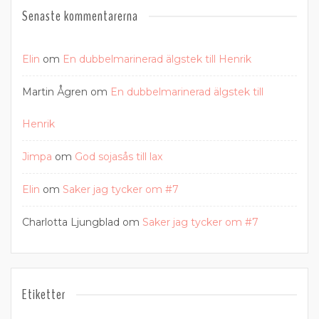
Senaste kommentarerna
Elin
om
En dubbelmarinerad älgstek till Henrik
Martin Ågren
om
En dubbelmarinerad älgstek till
Henrik
Jimpa
om
God sojasås till lax
Elin
om
Saker jag tycker om #7
Charlotta Ljungblad
om
Saker jag tycker om #7
Etiketter