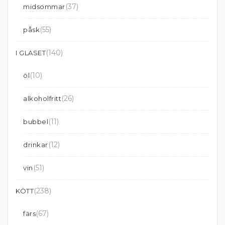
(37)
midsommar
(55)
påsk
(140)
I GLASET
(10)
öl
(26)
alkoholfritt
(11)
bubbel
(12)
drinkar
(51)
vin
(238)
KÖTT
(67)
färs