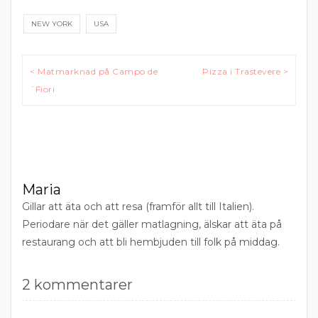
NEW YORK
USA
Inläggsnavigering
< Matmarknad på Campo de
Pizza i Trastevere >
´Fiori
Maria
Gillar att äta och att resa (framför allt till Italien).
Periodare när det gäller matlagning, älskar att äta på
restaurang och att bli hembjuden till folk på middag.
2 kommentarer