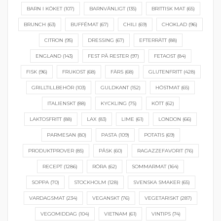
BARN I KÖKET
(107)
BARNVÄNLIGT
(135)
BRITTISK MAT
(65)
BRUNCH
(63)
BUFFÉMAT
(67)
CHILI
(69)
CHOKLAD
(96)
CITRON
(95)
DRESSING
(67)
EFTERRÄTT
(88)
ENGLAND
(143)
FEST PÅ RESTER
(97)
FETAOST
(84)
FISK
(96)
FRUKOST
(68)
FÄRS
(68)
GLUTENFRITT
(428)
GRILLTILLBEHÖR
(103)
GULDKANT
(152)
HÖSTMAT
(65)
ITALIENSKT
(88)
KYCKLING
(75)
KÖTT
(62)
LAKTOSFRITT
(88)
LAX
(83)
LIME
(61)
LONDON
(66)
PARMESAN
(80)
PASTA
(109)
POTATIS
(69)
PRODUKTPROVER
(85)
PÅSK
(60)
RAGAZZEFAVORIT
(76)
RECEPT
(1286)
RÖRA
(62)
SOMMARMAT
(164)
SOPPA
(70)
STOCKHOLM
(128)
SVENSKA SMAKER
(65)
VARDAGSMAT
(234)
VEGANSKT
(76)
VEGETARISKT
(287)
VEGOMIDDAG
(104)
VIETNAM
(61)
VINTIPS
(74)