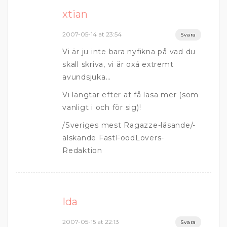
xtian
2007-05-14 at 23:54
Svara
Vi är ju inte bara nyfikna på vad du
skall skriva, vi är oxå extremt
avundsjuka…
Vi längtar efter at få läsa mer (som
vanligt i och för sig)!
/Sveriges mest Ragazze-läsande/-
älskande FastFoodLovers-
Redaktion
Ida
2007-05-15 at 22:13
Svara