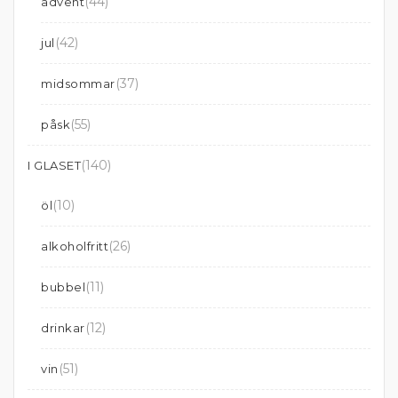
(44)
advent
(42)
jul
(37)
midsommar
(55)
påsk
(140)
I GLASET
(10)
öl
(26)
alkoholfritt
(11)
bubbel
(12)
drinkar
(51)
vin