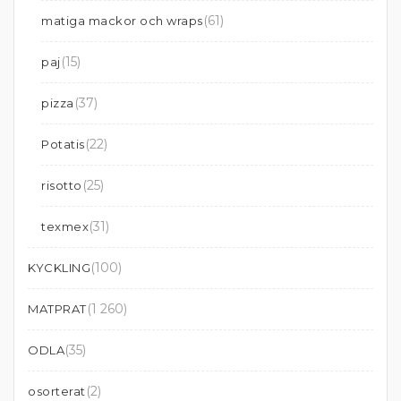
(61)
matiga mackor och wraps
(15)
paj
(37)
pizza
(22)
Potatis
(25)
risotto
(31)
texmex
(100)
KYCKLING
(1 260)
MATPRAT
(35)
ODLA
(2)
osorterat