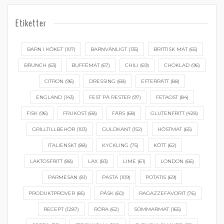
Etiketter
BARN I KÖKET
(107)
BARNVÄNLIGT
(135)
BRITTISK MAT
(65)
BRUNCH
(63)
BUFFÉMAT
(67)
CHILI
(69)
CHOKLAD
(96)
CITRON
(96)
DRESSING
(68)
EFTERRÄTT
(88)
ENGLAND
(143)
FEST PÅ RESTER
(97)
FETAOST
(84)
FISK
(96)
FRUKOST
(68)
FÄRS
(68)
GLUTENFRITT
(428)
GRILLTILLBEHÖR
(103)
GULDKANT
(152)
HÖSTMAT
(65)
ITALIENSKT
(88)
KYCKLING
(75)
KÖTT
(62)
LAKTOSFRITT
(88)
LAX
(83)
LIME
(61)
LONDON
(66)
PARMESAN
(81)
PASTA
(109)
POTATIS
(69)
PRODUKTPROVER
(85)
PÅSK
(60)
RAGAZZEFAVORIT
(76)
RECEPT
(1287)
RÖRA
(62)
SOMMARMAT
(165)