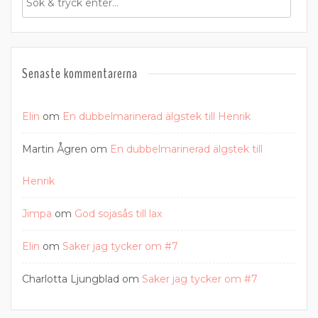
Senaste kommentarerna
Elin
om
En dubbelmarinerad älgstek till Henrik
Martin Ågren
om
En dubbelmarinerad älgstek till
Henrik
Jimpa
om
God sojasås till lax
Elin
om
Saker jag tycker om #7
Charlotta Ljungblad
om
Saker jag tycker om #7