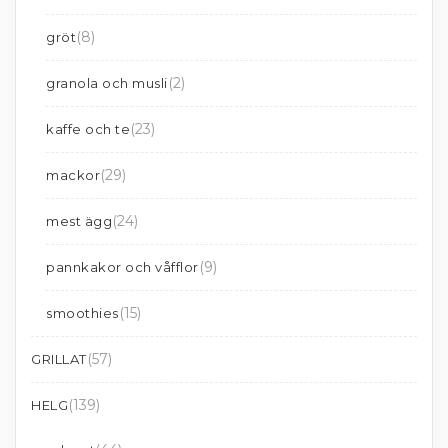
(8)
gröt
(2)
granola och musli
(23)
kaffe och te
(29)
mackor
(24)
mest ägg
(9)
pannkakor och våfflor
(15)
smoothies
(57)
GRILLAT
(139)
HELG