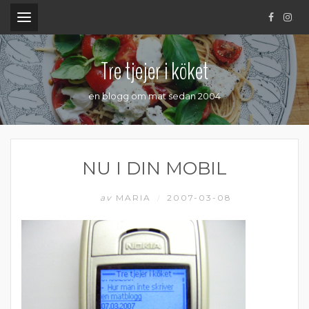
.
Tre tjejer i köket
en blogg om mat sedan 2004
NU I DIN MOBIL
av
MARIA
2007-03-08
/