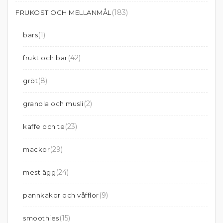
(183)
FRUKOST OCH MELLANMÅL
(1)
bars
(42)
frukt och bär
(8)
gröt
(2)
granola och musli
(23)
kaffe och te
(29)
mackor
(24)
mest ägg
(9)
pannkakor och våfflor
(15)
smoothies