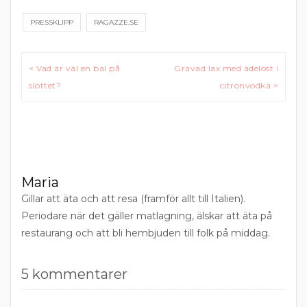
PRESSKLIPP
RAGAZZE.SE
Inläggsnavigering
< Vad är väl en bal på
Gravad lax med ädelost i
slottet?
citronvodka >
Maria
Gillar att äta och att resa (framför allt till Italien).
Periodare när det gäller matlagning, älskar att äta på
restaurang och att bli hembjuden till folk på middag.
5 kommentarer