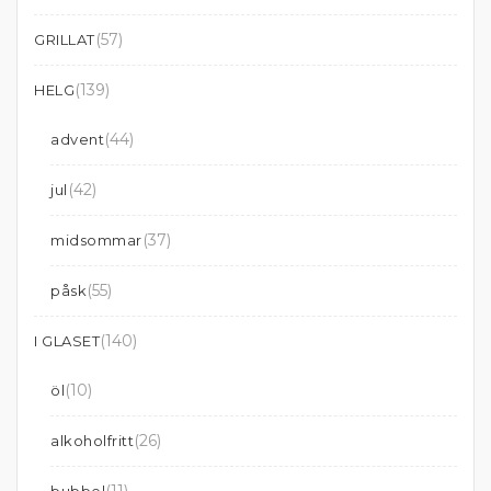
(57)
GRILLAT
(139)
HELG
(44)
advent
(42)
jul
(37)
midsommar
(55)
påsk
(140)
I GLASET
(10)
öl
(26)
alkoholfritt