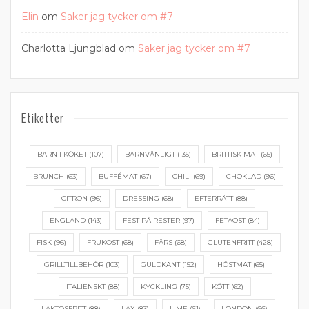
Elin
om
Saker jag tycker om #7
Charlotta Ljungblad
om
Saker jag tycker om #7
Etiketter
BARN I KÖKET
(107)
BARNVÄNLIGT
(135)
BRITTISK MAT
(65)
BRUNCH
(63)
BUFFÉMAT
(67)
CHILI
(69)
CHOKLAD
(96)
CITRON
(96)
DRESSING
(68)
EFTERRÄTT
(88)
ENGLAND
(143)
FEST PÅ RESTER
(97)
FETAOST
(84)
FISK
(96)
FRUKOST
(68)
FÄRS
(68)
GLUTENFRITT
(428)
GRILLTILLBEHÖR
(103)
GULDKANT
(152)
HÖSTMAT
(65)
ITALIENSKT
(88)
KYCKLING
(75)
KÖTT
(62)
LAKTOSFRITT
(88)
LAX
(83)
LIME
(61)
LONDON
(66)