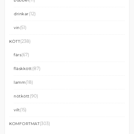
(11)
bubbel
(12)
drinkar
(51)
vin
(238)
KÖTT
(67)
färs
(87)
fläskkött
(18)
lamm
(90)
nötkött
(15)
vilt
(303)
KOMFORTMAT