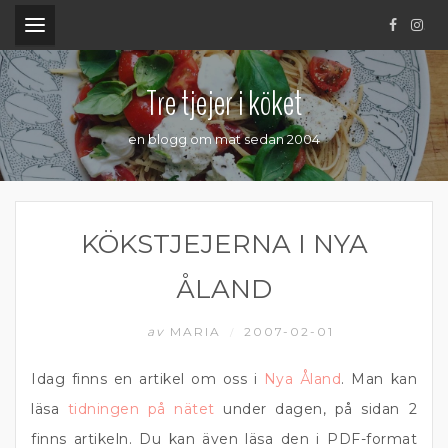
.
Tre tjejer i köket
en blogg om mat sedan 2004
KÖKSTJEJERNA I NYA
ÅLAND
av
MARIA
2007-02-01
/
Idag finns en artikel om oss i
Nya Åland
. Man kan
läsa
tidningen på nätet
under dagen, på sidan 2
finns artikeln. Du kan även läsa den i PDF-format