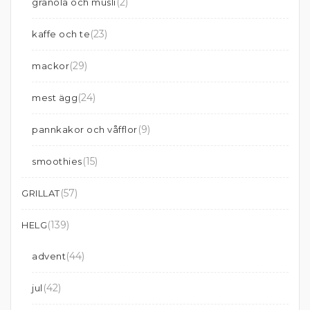
(2)
granola och musli
(23)
kaffe och te
(29)
mackor
(24)
mest ägg
(9)
pannkakor och våfflor
(15)
smoothies
(57)
GRILLAT
(139)
HELG
(44)
advent
(42)
jul