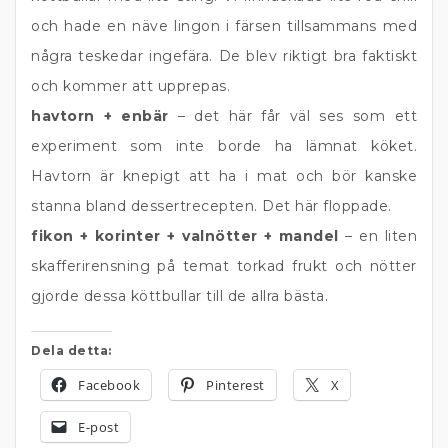
och hade en näve lingon i färsen tillsammans med
några teskedar ingefära. De blev riktigt bra faktiskt
och kommer att upprepas.
havtorn + enbär
– det här får väl ses som ett
experiment som inte borde ha lämnat köket.
Havtorn är knepigt att ha i mat och bör kanske
stanna bland dessertrecepten. Det här floppade.
fikon + korinter + valnötter + mandel
– en liten
skafferirensning på temat torkad frukt och nötter
gjorde dessa köttbullar till de allra bästa.
Dela detta:
Facebook
Pinterest
X
E-post