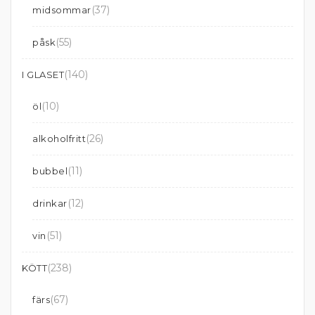
(37)
midsommar
(55)
påsk
(140)
I GLASET
(10)
öl
(26)
alkoholfritt
(11)
bubbel
(12)
drinkar
(51)
vin
(238)
KÖTT
(67)
färs