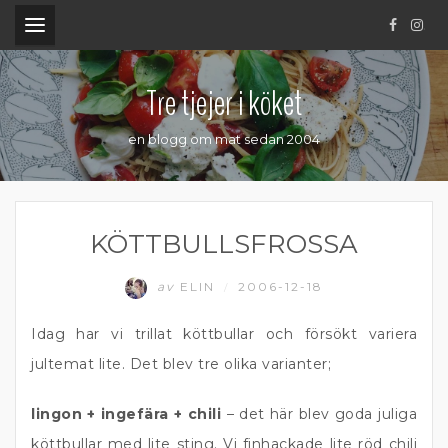
.
Tre tjejer i köket
en blogg om mat sedan 2004
KÖTTBULLSFROSSA
av
ELIN
2006-12-18
/
Idag har vi trillat köttbullar och försökt variera
jultemat lite. Det blev tre olika varianter;
lingon + ingefära + chili
– det här blev goda juliga
köttbullar med lite sting. Vi finhackade lite röd chili