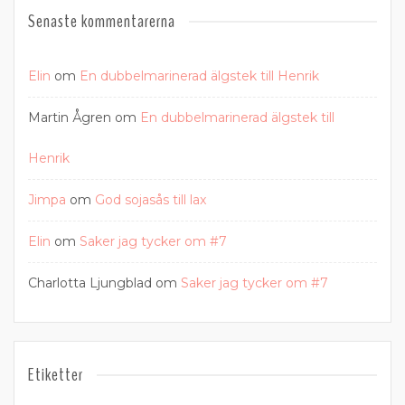
Senaste kommentarerna
Elin
om
En dubbelmarinerad älgstek till Henrik
Martin Ågren
om
En dubbelmarinerad älgstek till
Henrik
Jimpa
om
God sojasås till lax
Elin
om
Saker jag tycker om #7
Charlotta Ljungblad
om
Saker jag tycker om #7
Etiketter