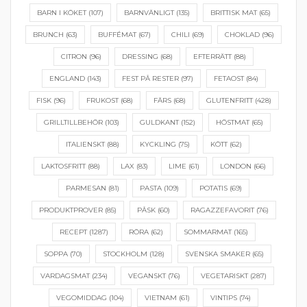
BARN I KÖKET
(107)
BARNVÄNLIGT
(135)
BRITTISK MAT
(65)
BRUNCH
(63)
BUFFÉMAT
(67)
CHILI
(69)
CHOKLAD
(96)
CITRON
(96)
DRESSING
(68)
EFTERRÄTT
(88)
ENGLAND
(143)
FEST PÅ RESTER
(97)
FETAOST
(84)
FISK
(96)
FRUKOST
(68)
FÄRS
(68)
GLUTENFRITT
(428)
GRILLTILLBEHÖR
(103)
GULDKANT
(152)
HÖSTMAT
(65)
ITALIENSKT
(88)
KYCKLING
(75)
KÖTT
(62)
LAKTOSFRITT
(88)
LAX
(83)
LIME
(61)
LONDON
(66)
PARMESAN
(81)
PASTA
(109)
POTATIS
(69)
PRODUKTPROVER
(85)
PÅSK
(60)
RAGAZZEFAVORIT
(76)
RECEPT
(1287)
RÖRA
(62)
SOMMARMAT
(165)
SOPPA
(70)
STOCKHOLM
(128)
SVENSKA SMAKER
(65)
VARDAGSMAT
(234)
VEGANSKT
(76)
VEGETARISKT
(287)
VEGOMIDDAG
(104)
VIETNAM
(61)
VINTIPS
(74)