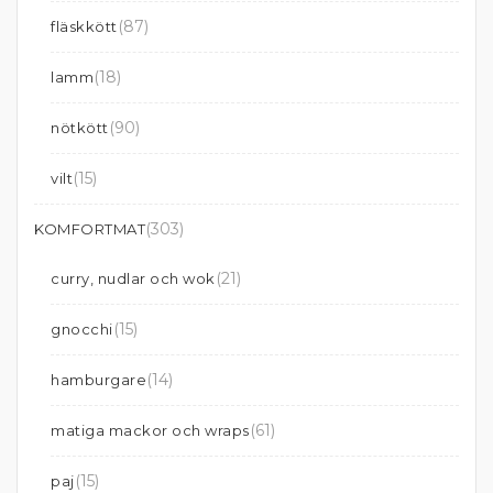
(87)
fläskkött
(18)
lamm
(90)
nötkött
(15)
vilt
(303)
KOMFORTMAT
(21)
curry, nudlar och wok
(15)
gnocchi
(14)
hamburgare
(61)
matiga mackor och wraps
(15)
paj