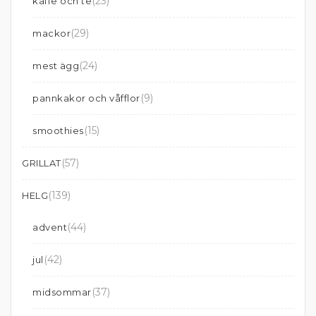
(23)
kaffe och te
(29)
mackor
(24)
mest ägg
(9)
pannkakor och våfflor
(15)
smoothies
(57)
GRILLAT
(139)
HELG
(44)
advent
(42)
jul
(37)
midsommar