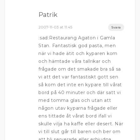
Patrik
2007-11-03 at 11:45
Svara
:sad:Restaurang Agaton i Gamla
Stan. Fantastisk god pasta, men
när vi hade ätit och kyparen kom
och hämtade våra tallrikar och
frågade om det smakade bra så sa
vi att det var fantastiskt gott sen
så kom det inte en kypare till vårat
bord på 40 minuter och där satt vi
med tomma glas och utan att
någon utav kyparna frågade eller
ens tittade åt vårat bord ifall vi
skulle vilja ha kaffe eller desert. När
vi till slut går till baren och ber om
att bli serverade eller erbjudna