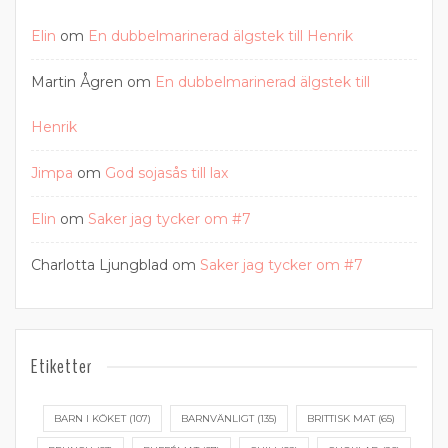
Elin
om
En dubbelmarinerad älgstek till Henrik
Martin Ågren
om
En dubbelmarinerad älgstek till
Henrik
Jimpa
om
God sojasås till lax
Elin
om
Saker jag tycker om #7
Charlotta Ljungblad
om
Saker jag tycker om #7
Etiketter
BARN I KÖKET
(107)
BARNVÄNLIGT
(135)
BRITTISK MAT
(65)