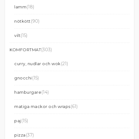
(18)
lamm
(90)
nötkött
(15)
vilt
(303)
KOMFORTMAT
(21)
curry, nudlar och wok
(15)
gnocchi
(14)
hamburgare
(61)
matiga mackor och wraps
(15)
paj
(37)
pizza