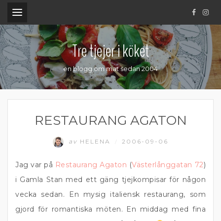
.
Tre tjejer i köket
en blogg om mat sedan 2004
RESTAURANG AGATON
av
HELENA
2006-09-06
/
Jag var på
Restaurang Agaton
(
Västerlånggatan 72
)
i Gamla Stan med ett gäng tjejkompisar för någon
vecka sedan. En mysig italiensk restaurang, som
gjord för romantiska möten. En middag med fina