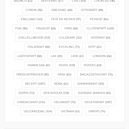
BRUNCH
(63)
BUFFÉMAT
(67)
CHILI
(69)
CHOKLAD
(96)
CITRON
(96)
DRESSING
(68)
EFTERRÄTT
(88)
ENGLAND
(143)
FEST PÅ RESTER
(97)
FETAOST
(84)
FISK
(96)
FRUKOST
(68)
FÄRS
(68)
GLUTENFRITT
(428)
GRILLTILLBEHÖR
(103)
GULDKANT
(152)
HÖSTMAT
(65)
ITALIENSKT
(88)
KYCKLING
(75)
KÖTT
(62)
LAKTOSFRITT
(88)
LAX
(83)
LIME
(61)
LONDON
(66)
PARMESAN
(81)
PASTA
(109)
POTATIS
(69)
PRODUKTPROVER
(85)
PÅSK
(60)
RAGAZZEFAVORIT
(76)
RECEPT
(1287)
RÖRA
(62)
SOMMARMAT
(165)
SOPPA
(70)
STOCKHOLM
(128)
SVENSKA SMAKER
(65)
VARDAGSMAT
(234)
VEGANSKT
(76)
VEGETARISKT
(287)
VEGOMIDDAG
(104)
VIETNAM
(61)
VINTIPS
(74)