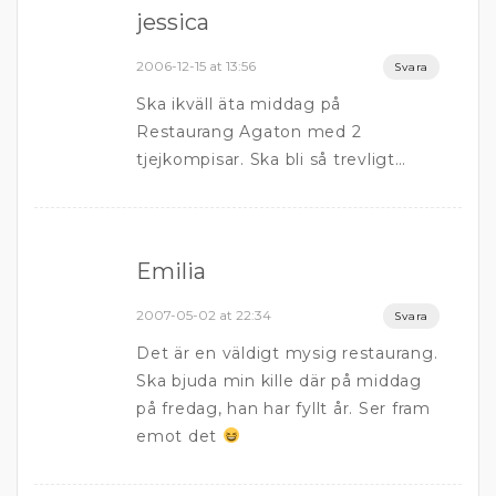
jessica
2006-12-15 at 13:56
Svara
Ska ikväll äta middag på
Restaurang Agaton med 2
tjejkompisar. Ska bli så trevligt…
Emilia
2007-05-02 at 22:34
Svara
Det är en väldigt mysig restaurang.
Ska bjuda min kille där på middag
på fredag, han har fyllt år. Ser fram
emot det