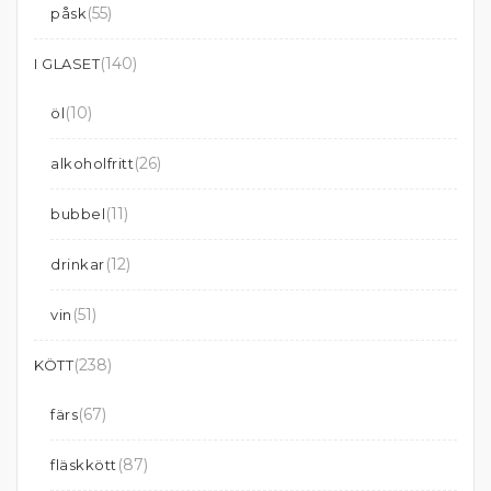
(55)
påsk
(140)
I GLASET
(10)
öl
(26)
alkoholfritt
(11)
bubbel
(12)
drinkar
(51)
vin
(238)
KÖTT
(67)
färs
(87)
fläskkött