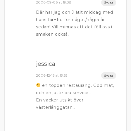
2006-09-06 at 19:38
Svara
Där har jag och J ätit middag med
hans far+fru för något/några år
sedan! Vill minnas att det föll oss i
smaken också.
jessica
2006-12-15 at 13:55
Svara
en toppen restaurang. God mat,
och en jätte bra service…
En vacker utsikt över
västerlånggatan…