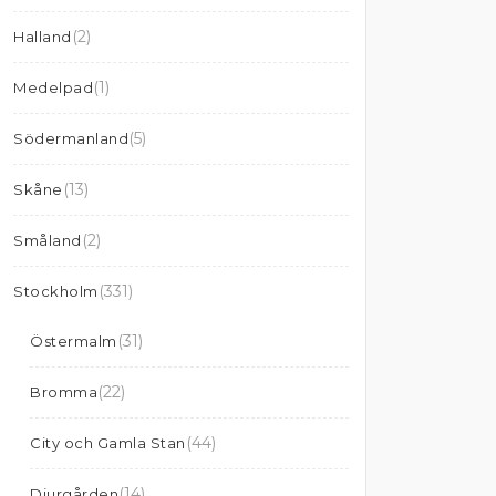
(2)
Halland
(1)
Medelpad
(5)
Södermanland
(13)
Skåne
(2)
Småland
(331)
Stockholm
(31)
Östermalm
(22)
Bromma
(44)
City och Gamla Stan
(14)
Djurgården