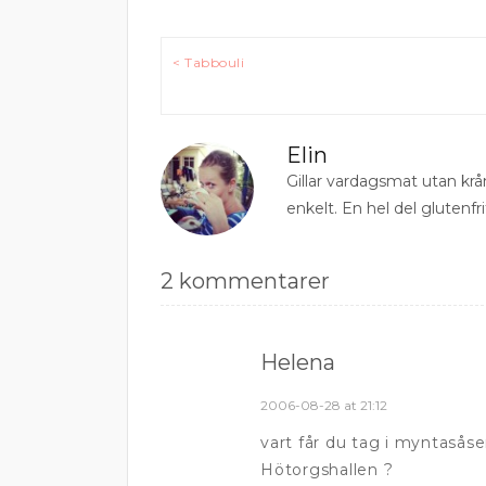
Inläggsnavigering
< Tabbouli
Elin
Gillar vardagsmat utan krå
enkelt. En hel del glutenfri
2 kommentarer
Helena
2006-08-28 at 21:12
vart får du tag i myntasåsen
Hötorgshallen ?