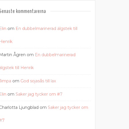
Senaste kommentarerna
Elin
om
En dubbelmarinerad älgstek till
Henrik
Martin Ågren
om
En dubbelmarinerad
älgstek till Henrik
Jimpa
om
God sojasås till lax
Elin
om
Saker jag tycker om #7
Charlotta Ljungblad
om
Saker jag tycker om
#7