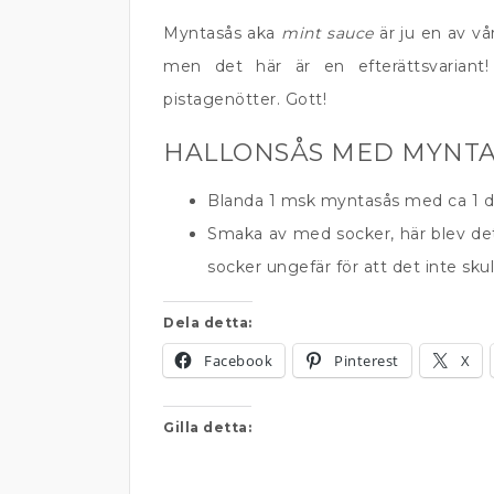
Myntasås aka
mint sauce
är ju en av vå
men det här är en efterättsvariant! 
pistagenötter. Gott!
HALLONSÅS MED MYNT
Blanda 1 msk myntasås med ca 1 dl 
Smaka av med socker, här blev det
socker ungefär för att det inte skull
Dela detta:
Facebook
Pinterest
X
Gilla detta: