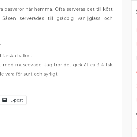
ra basvaror här hemma. Ofta serveras det till kött
Såsen serverades till gräddig vaniljglass och
A
färska hallon.
 med muscovado. Jag tror det gick åt ca 3-4 tsk
e vara för surt och syrligt.
E-post