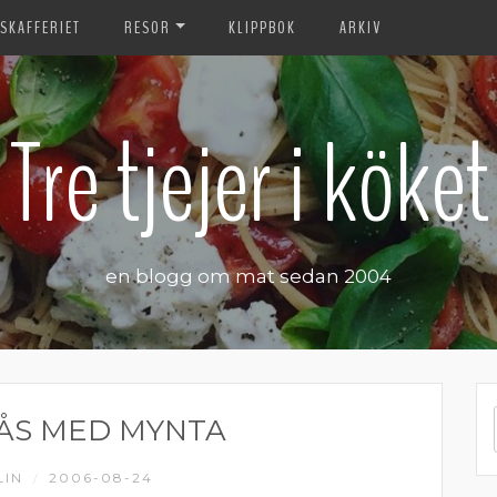
SKAFFERIET
RESOR
KLIPPBOK
ARKIV
Tre tjejer i köket
en blogg om mat sedan 2004
ÅS MED MYNTA
LIN
2006-08-24
/