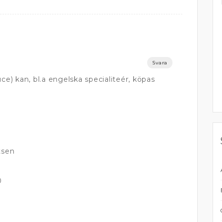
Svara
e) kan, bl.a engelska specialiteér, köpas
tsen
0