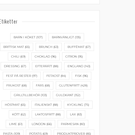
Etiketter
BARN I KÖKET
(107)
BARNVÄNLIGT
(135)
BRITTISK MAT
(65)
BRUNCH
(63)
BUFFÉMAT
(67)
CHILI
(69)
CHOKLAD
(96)
CITRON
(95)
DRESSING
(67)
EFTERRÄTT
(88)
ENGLAND
(143)
FEST PÅ RESTER
(97)
FETAOST
(84)
FISK
(96)
FRUKOST
(68)
FÄRS
(68)
GLUTENFRITT
(428)
GRILLTILLBEHÖR
(103)
GULDKANT
(152)
HÖSTMAT
(65)
ITALIENSKT
(88)
KYCKLING
(75)
KÖTT
(62)
LAKTOSFRITT
(88)
LAX
(83)
LIME
(61)
LONDON
(66)
PARMESAN
(80)
PASTA
(109)
POTATIS
(69)
PRODUKTPROVER
(85)