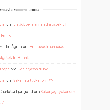
Senaste kommentarerna
Elin
om
En dubbelmarinerad älgstek till
Henrik
Martin Ågren
om
En dubbelmarinerad
älgstek till Henrik
Jimpa
om
God sojasås till lax
Elin
om
Saker jag tycker om #7
Charlotta Ljungblad
om
Saker jag tycker om
#7