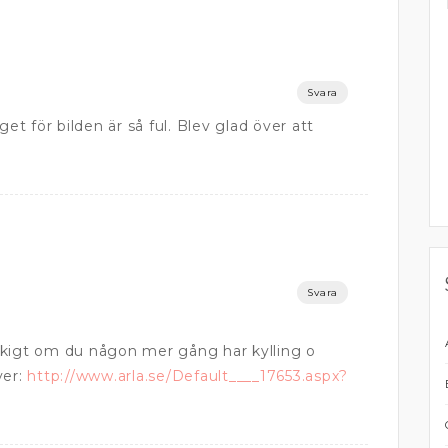
Svara
get för bilden är så ful. Blev glad över att
Svara
skigt om du någon mer gång har kylling o
ver:
http://www.arla.se/Default____17653.aspx?