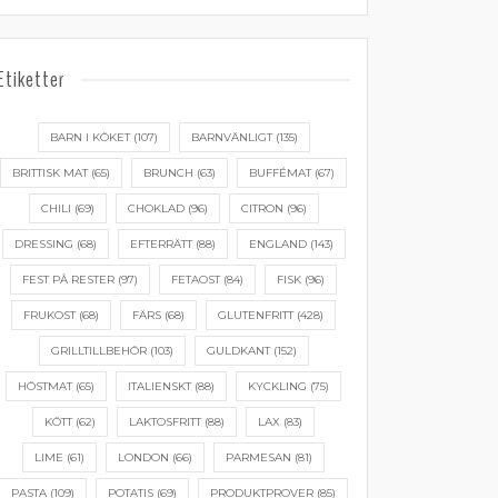
Etiketter
BARN I KÖKET
(107)
BARNVÄNLIGT
(135)
BRITTISK MAT
(65)
BRUNCH
(63)
BUFFÉMAT
(67)
CHILI
(69)
CHOKLAD
(96)
CITRON
(96)
DRESSING
(68)
EFTERRÄTT
(88)
ENGLAND
(143)
FEST PÅ RESTER
(97)
FETAOST
(84)
FISK
(96)
FRUKOST
(68)
FÄRS
(68)
GLUTENFRITT
(428)
GRILLTILLBEHÖR
(103)
GULDKANT
(152)
HÖSTMAT
(65)
ITALIENSKT
(88)
KYCKLING
(75)
KÖTT
(62)
LAKTOSFRITT
(88)
LAX
(83)
LIME
(61)
LONDON
(66)
PARMESAN
(81)
PASTA
(109)
POTATIS
(69)
PRODUKTPROVER
(85)