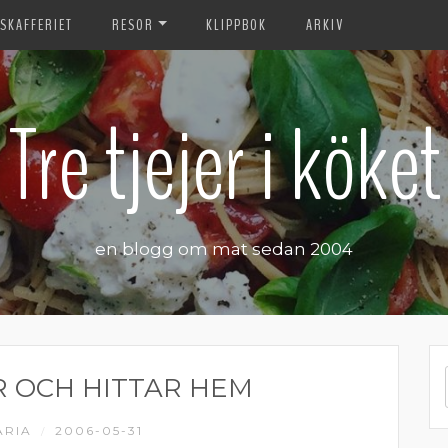
SKAFFERIET
RESOR
KLIPPBOK
ARKIV
Tre tjejer i köket
en blogg om mat sedan 2004
R OCH HITTAR HEM
RIA
2006-05-31
/