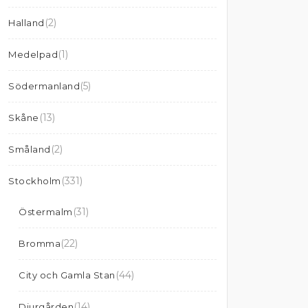
(2)
Halland
(1)
Medelpad
(5)
Södermanland
(13)
Skåne
(2)
Småland
(331)
Stockholm
(31)
Östermalm
(22)
Bromma
(44)
City och Gamla Stan
(14)
Djurgården