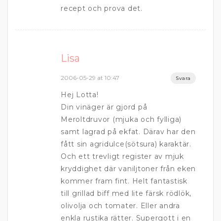
recept och prova det.
Lisa
2006-05-29 at 10:47
Svara
Hej Lotta!
Din vinäger är gjord på
Meroltdruvor (mjuka och fylliga)
samt lagrad på ekfat. Därav har den
fått sin agridulce(sötsura) karaktär.
Och ett trevligt register av mjuk
kryddighet där vaniljtoner från eken
kommer fram fint. Helt fantastisk
till grillad biff med lite färsk rödlök,
olivolja och tomater. Eller andra
enkla rustika rätter. Supergott i en