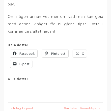
osv.
Om någon annan vet mer om vad man kan göra
med denna vinäger får ni gärna tipsa Lotta i
kommentarsfältet nedan!
Dela detta:
Facebook
Pinterest
X
E-post
Gilla detta:
Inläggsnavigering
< Inlagd squash
Rariteter i linneskåpet >