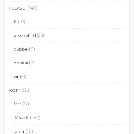
(140)
I GLASET
(10)
öl
(26)
alkoholfritt
(11)
bubbel
(12)
drinkar
(51)
vin
(238)
KÖTT
(67)
färs
(87)
fläskkött
(18)
lamm