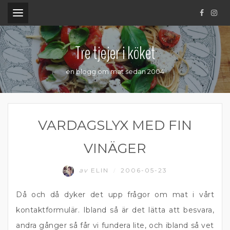
.
Tre tjejer i köket
en blogg om mat sedan 2004
VARDAGSLYX MED FIN
VINÄGER
av
ELIN
2006-05-23
/
Då och då dyker det upp frågor om mat i vårt
kontaktformulär. Ibland så är det lätta att besvara,
andra gånger så får vi fundera lite, och ibland så vet