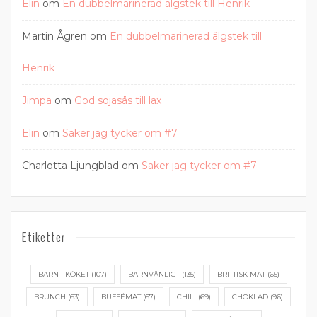
Elin
om
En dubbelmarinerad älgstek till Henrik
Martin Ågren
om
En dubbelmarinerad älgstek till
Henrik
Jimpa
om
God sojasås till lax
Elin
om
Saker jag tycker om #7
Charlotta Ljungblad
om
Saker jag tycker om #7
Etiketter
BARN I KÖKET
(107)
BARNVÄNLIGT
(135)
BRITTISK MAT
(65)
BRUNCH
(63)
BUFFÉMAT
(67)
CHILI
(69)
CHOKLAD
(96)