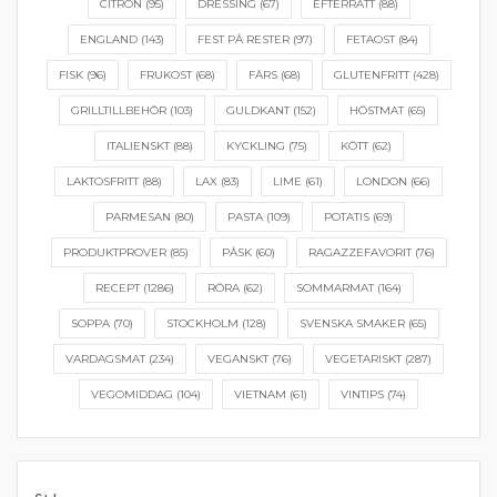
CITRON
(95)
DRESSING
(67)
EFTERRÄTT
(88)
ENGLAND
(143)
FEST PÅ RESTER
(97)
FETAOST
(84)
FISK
(96)
FRUKOST
(68)
FÄRS
(68)
GLUTENFRITT
(428)
GRILLTILLBEHÖR
(103)
GULDKANT
(152)
HÖSTMAT
(65)
ITALIENSKT
(88)
KYCKLING
(75)
KÖTT
(62)
LAKTOSFRITT
(88)
LAX
(83)
LIME
(61)
LONDON
(66)
PARMESAN
(80)
PASTA
(109)
POTATIS
(69)
PRODUKTPROVER
(85)
PÅSK
(60)
RAGAZZEFAVORIT
(76)
RECEPT
(1286)
RÖRA
(62)
SOMMARMAT
(164)
SOPPA
(70)
STOCKHOLM
(128)
SVENSKA SMAKER
(65)
VARDAGSMAT
(234)
VEGANSKT
(76)
VEGETARISKT
(287)
VEGOMIDDAG
(104)
VIETNAM
(61)
VINTIPS
(74)