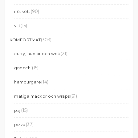
(90)
nötkött
(15)
vilt
(303)
KOMFORTMAT
(21)
curry, nudlar och wok
(15)
gnocchi
(14)
hamburgare
(61)
matiga mackor och wraps
(15)
paj
(37)
pizza