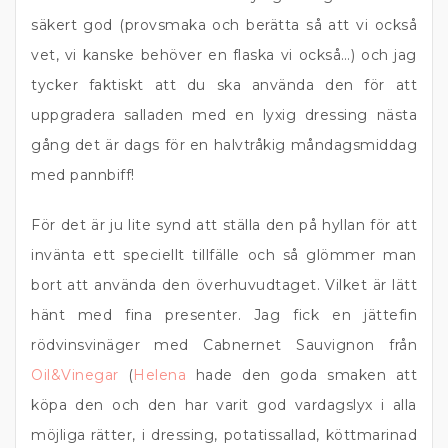
säkert god (provsmaka och berätta så att vi också
vet, vi kanske behöver en flaska vi också…) och jag
tycker faktiskt att du ska använda den för att
uppgradera salladen med en lyxig dressing nästa
gång det är dags för en halvtråkig måndagsmiddag
med pannbiff!
För det är ju lite synd att ställa den på hyllan för att
invänta ett speciellt tillfälle och så glömmer man
bort att använda den överhuvudtaget. Vilket är lätt
hänt med fina presenter. Jag fick en jättefin
rödvinsvinäger med Cabnernet Sauvignon från
Oil&Vinegar
(
Helena
hade den goda smaken att
köpa den och den har varit god vardagslyx i alla
möjliga rätter, i dressing, potatissallad, köttmarinad