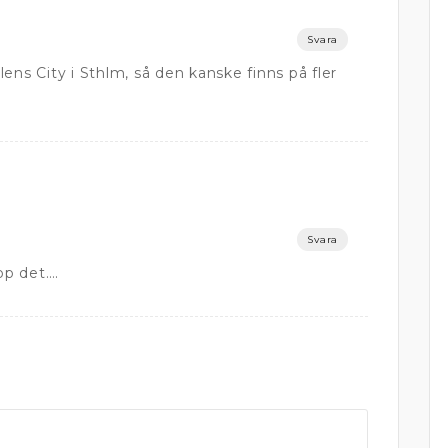
Svara
ens City i Sthlm, så den kanske finns på fler
Svara
pp det….