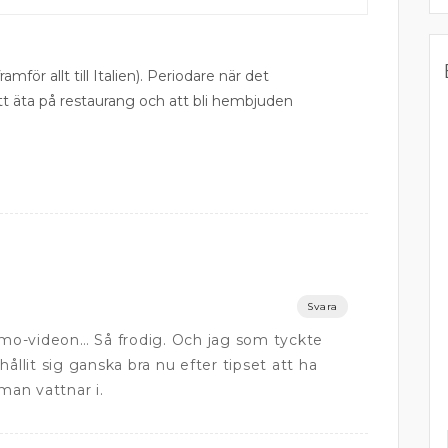
ramför allt till Italien). Periodare när det
att äta på restaurang och att bli hembjuden
Svara
demo-videon… Så frodig. Och jag som tyckte
ållit sig ganska bra nu efter tipset att ha
man vattnar i.