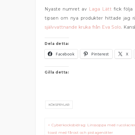
Nyaste numret av
Laga Lätt
fick följ
tipsen om nya produkter hittade jag r
självvattnande kruka från Eva Solo
. Kans
Dela detta:
Facebook
Pinterest
X
Gilla detta:
KÖKSPRYLAR
Inläggsnavigering
< Cyberkocksbidrag: Linssoppa med rucolacr
toast med fårost och pistagenötter