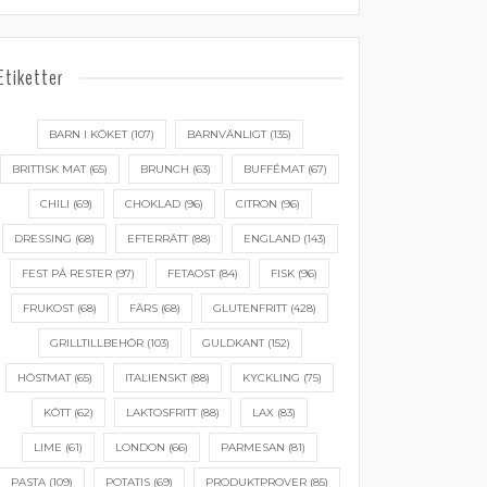
Etiketter
BARN I KÖKET
(107)
BARNVÄNLIGT
(135)
BRITTISK MAT
(65)
BRUNCH
(63)
BUFFÉMAT
(67)
CHILI
(69)
CHOKLAD
(96)
CITRON
(96)
DRESSING
(68)
EFTERRÄTT
(88)
ENGLAND
(143)
FEST PÅ RESTER
(97)
FETAOST
(84)
FISK
(96)
FRUKOST
(68)
FÄRS
(68)
GLUTENFRITT
(428)
GRILLTILLBEHÖR
(103)
GULDKANT
(152)
HÖSTMAT
(65)
ITALIENSKT
(88)
KYCKLING
(75)
KÖTT
(62)
LAKTOSFRITT
(88)
LAX
(83)
LIME
(61)
LONDON
(66)
PARMESAN
(81)
PASTA
(109)
POTATIS
(69)
PRODUKTPROVER
(85)