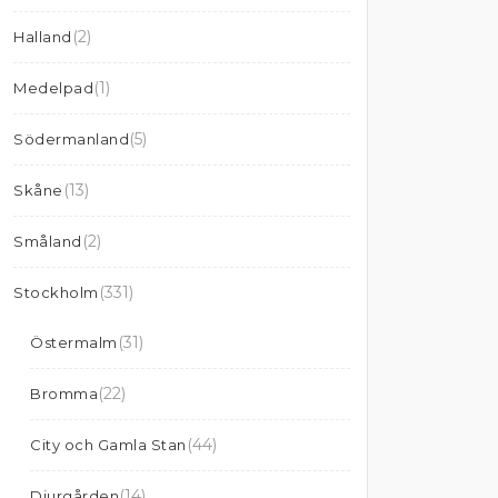
(2)
Halland
(1)
Medelpad
(5)
Södermanland
(13)
Skåne
(2)
Småland
(331)
Stockholm
(31)
Östermalm
(22)
Bromma
(44)
City och Gamla Stan
(14)
Djurgården