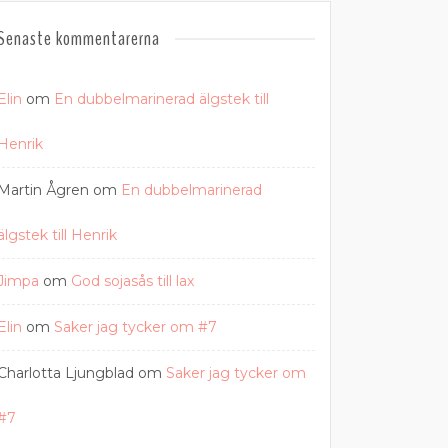
Senaste kommentarerna
Elin
om
En dubbelmarinerad älgstek till
Henrik
Martin Ågren
om
En dubbelmarinerad
älgstek till Henrik
Jimpa
om
God sojasås till lax
Elin
om
Saker jag tycker om #7
Charlotta Ljungblad
om
Saker jag tycker om
#7