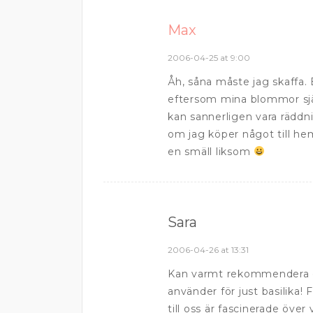
Max
2006-04-25 at 9:00
Åh, såna måste jag skaffa. 
eftersom mina blommor själ
kan sannerligen vara räddn
om jag köper något till he
en smäll liksom
Sara
2006-04-26 at 13:31
Kan varmt rekommendera d
använder för just basilika
till oss är fascinerade över 