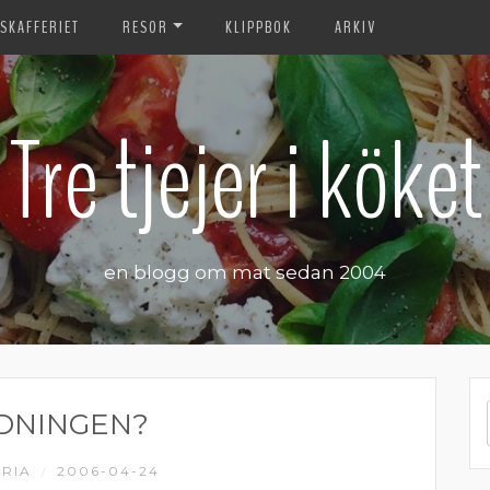
SKAFFERIET
RESOR
KLIPPBOK
ARKIV
Tre tjejer i köket
en blogg om mat sedan 2004
DNINGEN?
RIA
2006-04-24
/