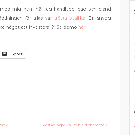
a med mig hem när jag handlade idag och bland
äddningen för allas vår
trötta basilika
. En snygg
ke något att investera i?! Se demo
här
!
E-post
eme &
Rostad paprika- och citroncrème >