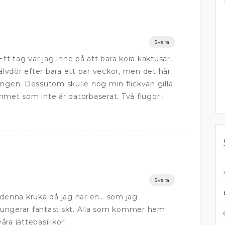
Svara
Ett tag var jag inne på att bara köra kaktusar,
vdör efter bara ett par veckor, men det här
ingen. Dessutom skulle nog min flickvän gilla
mmet som inte är datorbaserat. Två flugor i
Svara
enna kruka då jag har en… som jag
! Fungerar fantastiskt. Alla som kommer hem
våra jättebasilikor!