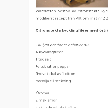
Varmrätten bestod av citronstekta kyckl
modifierat recept från Allt om mat nr 2 
Citronstekta kycklingfiléer med örtr
Till fyra portioner behöver du:
4 kycklingfiléer
1 tsk salt
½ tsk citronpeppar
finrivet skal av 1 citron
rapsolja till stekning
Örtröra:
2 msk smör
2 skivade vitlöksklyftor