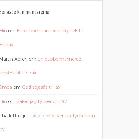
Senaste kommentarerna
Elin
om
En dubbelmarinerad älgstek till
Henrik
Martin Ågren
om
En dubbelmarinerad
älgstek till Henrik
Jimpa
om
God sojasås till lax
Elin
om
Saker jag tycker om #7
Charlotta Ljungblad
om
Saker jag tycker om
#7