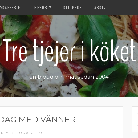
SKAFFERIET
RESOR
KLIPPBOK
ARKIV
Tre tjejer i köket
en blogg om mat sedan 2004
DAG MED VÄNNER
RIA
2006-01-20
/