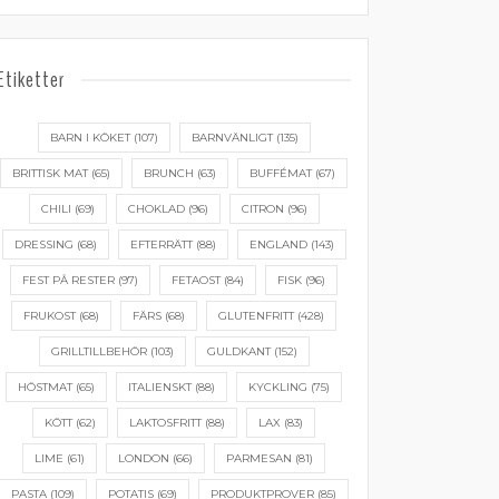
Etiketter
BARN I KÖKET
(107)
BARNVÄNLIGT
(135)
BRITTISK MAT
(65)
BRUNCH
(63)
BUFFÉMAT
(67)
CHILI
(69)
CHOKLAD
(96)
CITRON
(96)
DRESSING
(68)
EFTERRÄTT
(88)
ENGLAND
(143)
FEST PÅ RESTER
(97)
FETAOST
(84)
FISK
(96)
FRUKOST
(68)
FÄRS
(68)
GLUTENFRITT
(428)
GRILLTILLBEHÖR
(103)
GULDKANT
(152)
HÖSTMAT
(65)
ITALIENSKT
(88)
KYCKLING
(75)
KÖTT
(62)
LAKTOSFRITT
(88)
LAX
(83)
LIME
(61)
LONDON
(66)
PARMESAN
(81)
PASTA
(109)
POTATIS
(69)
PRODUKTPROVER
(85)