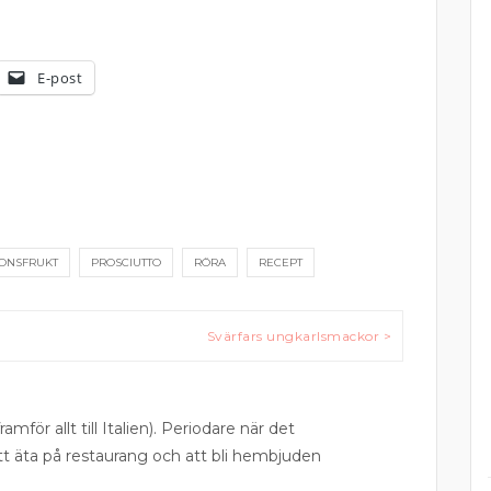
E-post
IONSFRUKT
PROSCIUTTO
RÖRA
RECEPT
Svärfars ungkarlsmackor >
ramför allt till Italien). Periodare när det
att äta på restaurang och att bli hembjuden