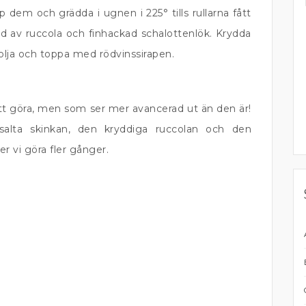
p dem och grädda i ugnen i 225° tills rullarna fått
ädd av ruccola och finhackad schalottenlök. Krydda
volja och toppa med rödvinssirapen.
tt göra, men som ser mer avancerad ut än den är!
alta skinkan, den kryddiga ruccolan och den
r vi göra fler gånger.