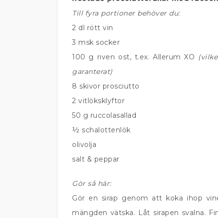
Till fyra portioner behöver du:
2 dl rött vin
3 msk socker
100 g riven ost, t.ex. Allerum XO
(vilk
garanterat)
8 skivor prosciutto
2 vitlöksklyftor
50 g ruccolasallad
½ schalottenlök
olivolja
salt & peppar
Gör så här:
Gör en sirap genom att koka ihop vinet
mängden vätska. Låt sirapen svalna. F