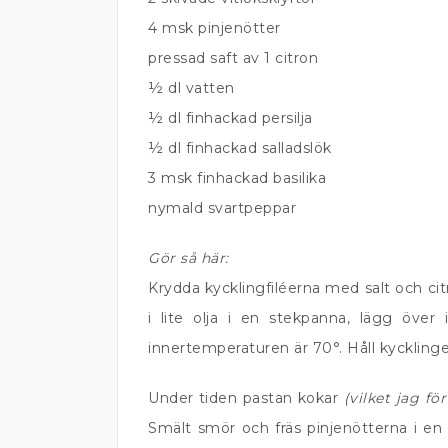
4 msk pinjenötter
pressad saft av 1 citron
½ dl vatten
½ dl finhackad persilja
½ dl finhackad salladslök
3 msk finhackad basilika
nymald svartpeppar
Gör så här:
Krydda kycklingfiléerna med salt och cit
i lite olja i en stekpanna, lägg över
innertemperaturen är 70°. Håll kyckling
Under tiden pastan kokar
(vilket jag fö
Smält smör och fräs pinjenötterna i en 