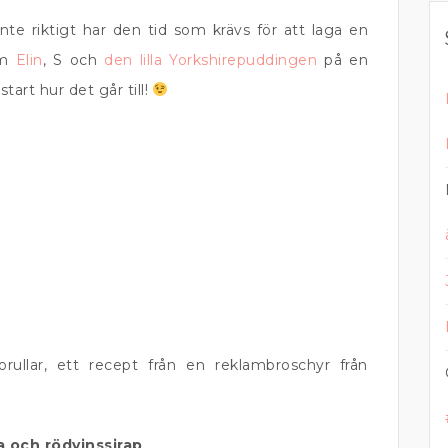
inte riktigt har den tid som krävs för att laga en
em
Elin
, S och
den lilla Yorkshirepuddingen
på en
start hur det går till!
torullar, ett recept från en reklambroschyr från
a och rödvinssirap