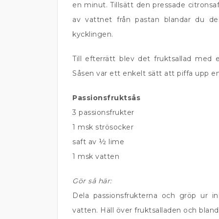
en minut. Tillsätt den pressade citronsa
av vattnet från pastan blandar du d
kycklingen.
Till efterrätt blev det fruktsallad med
Såsen var ett enkelt sätt att piffa upp en
Passionsfruktsås
3 passionsfrukter
1 msk strösocker
saft av ½ lime
1 msk vatten
Gör så här:
Dela passionsfrukterna och gröp ur i
vatten. Häll över fruktsalladen och blan