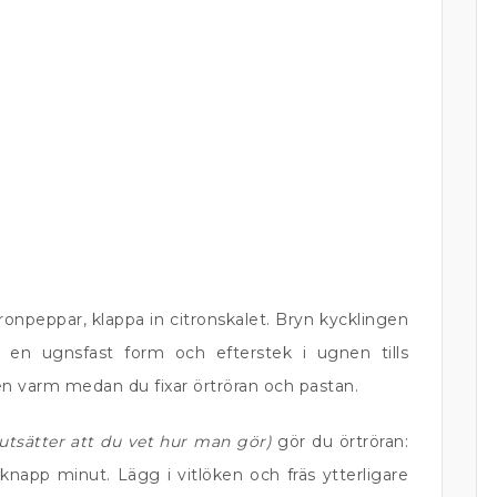
ronpeppar, klappa in citronskalet. Bryn kycklingen
 i en ugnsfast form och efterstek i ugnen tills
en varm medan du fixar örtröran och pastan.
rutsätter att du vet hur man gör)
gör du örtröran:
knapp minut. Lägg i vitlöken och fräs ytterligare