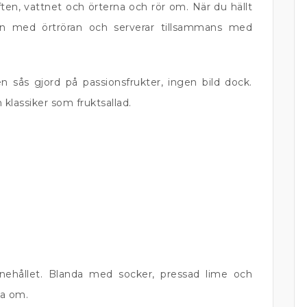
ften, vattnet och örterna och rör om. När du hällt
en med örtröran och serverar tillsammans med
 en sås gjord på passionsfrukter, ingen bild dock.
 klassiker som fruktsallad.
nnehållet. Blanda med socker, pressad lime och
da om.