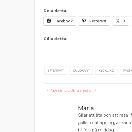
Dela detta:
Facebook
Pinterest
X
Gilla detta:
EFTERRÄTT
GULDKANT
KYCKLING
PASS
Inläggsnavigering
< Apelsinkyckling med chili
Maria
Gillar att äta och att resa (f
gäller matlagning, älskar 
till folk på middag.