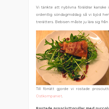
Vi tänkte att nyblivna föräldrar kanske 
ordentlig söndagmiddag så vi bjöd h
trerätters. Bebisen måste ju lära sig från 
Till förrätt gjorde vi rostade prosciut
Ostkompaniet
.
Rostade prosciuttorullar med ruccol