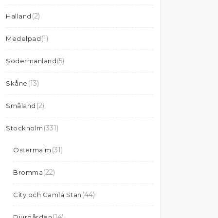
(2)
Halland
(1)
Medelpad
(5)
Södermanland
(13)
Skåne
(2)
Småland
(331)
Stockholm
(31)
Östermalm
(22)
Bromma
(44)
City och Gamla Stan
(14)
Djurgården