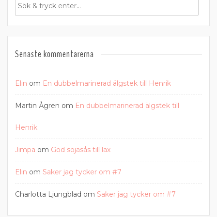
Senaste kommentarerna
Elin
om
En dubbelmarinerad älgstek till Henrik
Martin Ågren
om
En dubbelmarinerad älgstek till
Henrik
Jimpa
om
God sojasås till lax
Elin
om
Saker jag tycker om #7
Charlotta Ljungblad
om
Saker jag tycker om #7