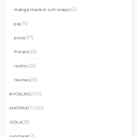
(61)
matiga mackor och wraps
(15)
paj
(37)
pizza
(22)
Potatis
(25)
risotto
(31)
texmex
(100)
KYCKLING
(1 260)
MATPRAT
(35)
ODLA
(2)
osorterat