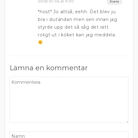
2005-10-06 at 11:00
Svara
*host* Jo alltså, eehh. Det blev ju
bra i slutändan men sen innan jag
styrde upp det så såg det rätt
roligt ut i köket kan jag meddela.
Lämna en kommentar