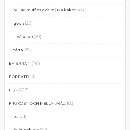
(44)
bullar, muffins och mjuka kakor
(20)
godis
(20)
småkakor
(29)
tårta
(141)
EFTERRÄTT
(43)
FÖRRÄTT
(207)
FISK
(183)
FRUKOST OCH MELLANMÅL
(1)
bars
(42)
frukt och bär