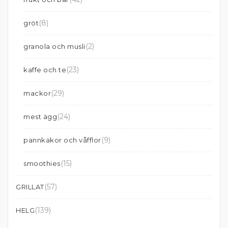
(8)
gröt
(2)
granola och musli
(23)
kaffe och te
(29)
mackor
(24)
mest ägg
(9)
pannkakor och våfflor
(15)
smoothies
(57)
GRILLAT
(139)
HELG