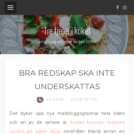
.
Tre tjejer i köket
en blogg om mat sedan 2004
BRA REDSKAP SKA INTE
UNDERSKATTAS
av
ELIN
2005-10-05
/
Det dyker upp nya matbloggsgrannar hela tiden
och en av de senare är
Koalas kitchen
.
Hennes
recept på egen Ajvar
innehåller bland annat en