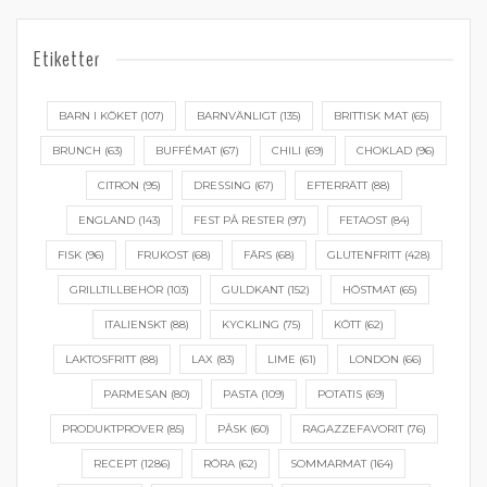
Etiketter
BARN I KÖKET
(107)
BARNVÄNLIGT
(135)
BRITTISK MAT
(65)
BRUNCH
(63)
BUFFÉMAT
(67)
CHILI
(69)
CHOKLAD
(96)
CITRON
(95)
DRESSING
(67)
EFTERRÄTT
(88)
ENGLAND
(143)
FEST PÅ RESTER
(97)
FETAOST
(84)
FISK
(96)
FRUKOST
(68)
FÄRS
(68)
GLUTENFRITT
(428)
GRILLTILLBEHÖR
(103)
GULDKANT
(152)
HÖSTMAT
(65)
ITALIENSKT
(88)
KYCKLING
(75)
KÖTT
(62)
LAKTOSFRITT
(88)
LAX
(83)
LIME
(61)
LONDON
(66)
PARMESAN
(80)
PASTA
(109)
POTATIS
(69)
PRODUKTPROVER
(85)
PÅSK
(60)
RAGAZZEFAVORIT
(76)
RECEPT
(1286)
RÖRA
(62)
SOMMARMAT
(164)