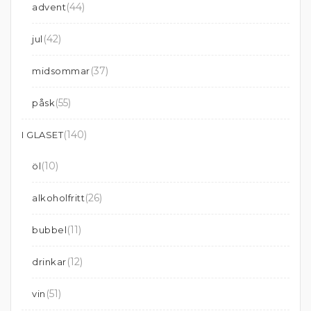
(44)
advent
(42)
jul
(37)
midsommar
(55)
påsk
(140)
I GLASET
(10)
öl
(26)
alkoholfritt
(11)
bubbel
(12)
drinkar
(51)
vin