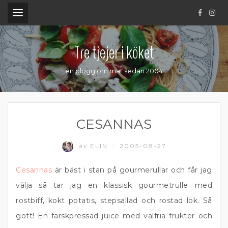
.
Tre tjejer i köket
en blogg om mat sedan 2004
CESANNAS
av
ELIN
2005-08-27
/
Cesannas
är bäst i stan på gourmerullar och får jag
välja så tar jag en klassisk gourmetrulle med
rostbiff, kokt potatis, stepsallad och rostad lök. Så
gott! En färskpressad juice med valfria frukter och