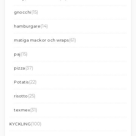
(15)
gnocchi
(14)
hamburgare
(61)
matiga mackor och wraps
(15)
paj
(37)
pizza
(22)
Potatis
(25)
risotto
(31)
texmex
(100)
KYCKLING