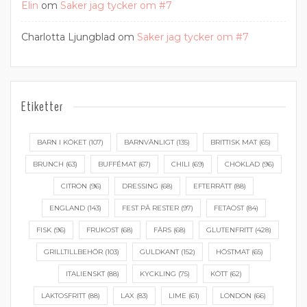
Elin
om
Saker jag tycker om #7
Charlotta Ljungblad
om
Saker jag tycker om #7
Etiketter
BARN I KÖKET
(107)
BARNVÄNLIGT
(135)
BRITTISK MAT
(65)
BRUNCH
(63)
BUFFÉMAT
(67)
CHILI
(69)
CHOKLAD
(96)
CITRON
(96)
DRESSING
(68)
EFTERRÄTT
(88)
ENGLAND
(143)
FEST PÅ RESTER
(97)
FETAOST
(84)
FISK
(96)
FRUKOST
(68)
FÄRS
(68)
GLUTENFRITT
(428)
GRILLTILLBEHÖR
(103)
GULDKANT
(152)
HÖSTMAT
(65)
ITALIENSKT
(88)
KYCKLING
(75)
KÖTT
(62)
LAKTOSFRITT
(88)
LAX
(83)
LIME
(61)
LONDON
(66)