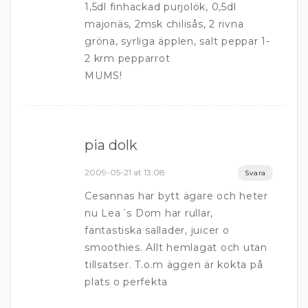
1,5dl finhackad purjolök, 0,5dl
majonäs, 2msk chilisås, 2 rivna
gröna, syrliga äpplen, salt peppar 1-
2 krm pepparrot
MUMS!
pia dolk
2009-05-21 at 13:08
Svara
Cesannas har bytt ägare och heter
nu Lea´s Dom har rullar,
fantastiska sallader, juicer o
smoothies. Allt hemlagat och utan
tillsatser. T.o.m äggen är kokta på
plats o perfekta