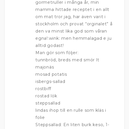
gormetruller i många år, min
mamma hittade receptet i en allt
om mat tror jag, har även varit i
stockholm och provat “orginalet” å
den va minst lika god som våran
egna!:wink: men hemmalagad e ju
alltid godast!
Man gör som följer:
tunnbröd, breds med smör lt
majonäs
mosad potatis
isbergs-sallad
rostbiff
rostad lök
steppsallad
lindas ihop till en rulle som kläs i
folie
Steppsallad: En liten burk keso, 1-