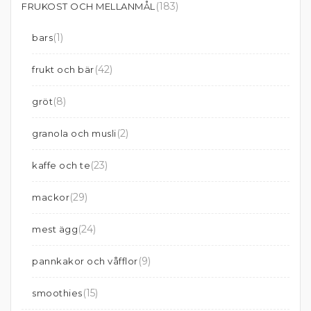
(183)
FRUKOST OCH MELLANMÅL
(1)
bars
(42)
frukt och bär
(8)
gröt
(2)
granola och musli
(23)
kaffe och te
(29)
mackor
(24)
mest ägg
(9)
pannkakor och våfflor
(15)
smoothies