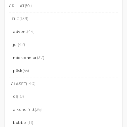
(57)
GRILLAT
(139)
HELG
(44)
advent
(42)
jul
(37)
midsommar
(55)
påsk
(140)
I GLASET
(10)
öl
(26)
alkoholfritt
(11)
bubbel