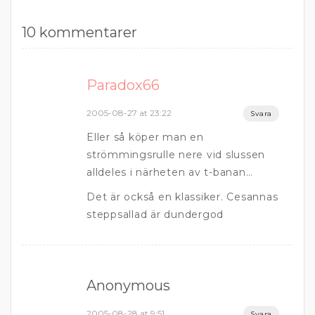
10 kommentarer
Paradox66
2005-08-27 at 23:22
Svara
Eller så köper man en
strömmingsrulle nere vid slussen
alldeles i närheten av t-banan…
Det är också en klassiker. Cesannas
steppsallad är dundergod
Anonymous
2005-08-28 at 9:51
Svara