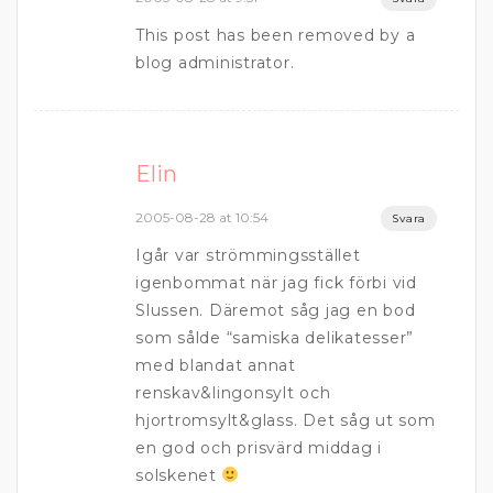
This post has been removed by a
blog administrator.
Elin
2005-08-28 at 10:54
Svara
Igår var strömmingsstället
igenbommat när jag fick förbi vid
Slussen. Däremot såg jag en bod
som sålde “samiska delikatesser”
med blandat annat
renskav&lingonsylt och
hjortromsylt&glass. Det såg ut som
en god och prisvärd middag i
solskenet