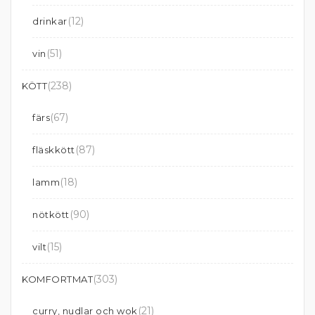
(12)
drinkar
(51)
vin
(238)
KÖTT
(67)
färs
(87)
fläskkött
(18)
lamm
(90)
nötkött
(15)
vilt
(303)
KOMFORTMAT
(21)
curry, nudlar och wok