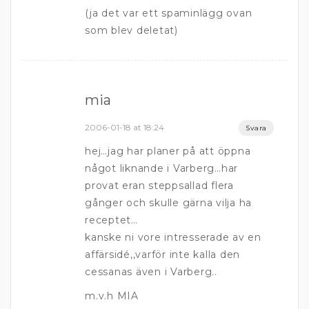
(ja det var ett spaminlägg ovan
som blev deletat)
mia
2006-01-18 at 18:24
Svara
hej…jag har planer på att öppna
något liknande i Varberg…har
provat eran steppsallad flera
gånger och skulle gärna vilja ha
receptet…
kanske ni vore intresserade av en
affärsidé,,varför inte kalla den
cessanas även i Varberg..
m.v.h MIA