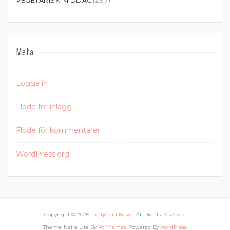
(297)
VEGETARISK MIDDAG
Meta
Logga in
Flöde för inlägg
Flöde för kommentarer
WordPress.org
Copyright © 2026
Tre Tjejer I Köket
. All Rights Reserved.
Theme: Neira Lite By
VolThemes
. Powered By
WordPress
.