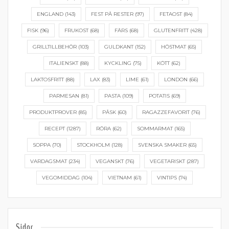
ENGLAND
(143)
FEST PÅ RESTER
(97)
FETAOST
(84)
FISK
(96)
FRUKOST
(68)
FÄRS
(68)
GLUTENFRITT
(428)
GRILLTILLBEHÖR
(103)
GULDKANT
(152)
HÖSTMAT
(65)
ITALIENSKT
(88)
KYCKLING
(75)
KÖTT
(62)
LAKTOSFRITT
(88)
LAX
(83)
LIME
(61)
LONDON
(66)
PARMESAN
(81)
PASTA
(109)
POTATIS
(69)
PRODUKTPROVER
(85)
PÅSK
(60)
RAGAZZEFAVORIT
(76)
RECEPT
(1287)
RÖRA
(62)
SOMMARMAT
(165)
SOPPA
(70)
STOCKHOLM
(128)
SVENSKA SMAKER
(65)
VARDAGSMAT
(234)
VEGANSKT
(76)
VEGETARISKT
(287)
VEGOMIDDAG
(104)
VIETNAM
(61)
VINTIPS
(74)
Sidor