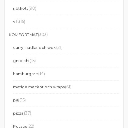
(90)
nötkött
(15)
vilt
(303)
KOMFORTMAT
(21)
curry, nudlar och wok
(15)
gnocchi
(14)
hamburgare
(61)
matiga mackor och wraps
(15)
paj
(37)
pizza
(22)
Potatis