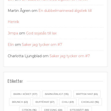
Martin Ågren
om
En dubbelmarinerad älgstek till
Henrik
Jimpa
om
God sojasås till lax
Elin
om
Saker jag tycker om #7
Charlotta Ljungblad
om
Saker jag tycker om #7
Etiketter
BARN I KÖKET
(107)
BARNVÄNLIGT
(135)
BRITTISK MAT
(65)
BRUNCH
(63)
BUFFÉMAT
(67)
CHILI
(69)
CHOKLAD
(96)
CITRON
(96)
DRESSING
(68)
EFTERRÄTT
(88)