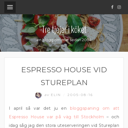
.
Tre tjejer i köket
en blogg om mat sedan 2004
ESPRESSO HOUSE VID
STUREPLAN
av
ELIN
2005-08-16
/
I april så var det ju en
bloggspaning om att
Espresso House var på väg till Stockholm
– och
idag såg jag den stora uteserveringen vid Stureplan