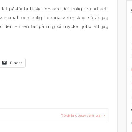
e fall påstår brittiska forskare det enligt en artikel i
vancerat och enligt denna vetenskap så är jag
å jorden – men tar på mig så mycket jobb att jag
E-post
Rökfria uteserveringar >