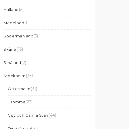
(2)
Halland
(1)
Medelpad
(5)
Södermanland
(13)
Skåne
(2)
Småland
(331)
Stockholm
(31)
Östermalm
(22)
Bromma
(44)
City och Gamla Stan
(14)
Djurgården