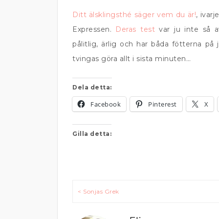
Ditt älsklingsthé säger vem du är!
, ivarj
Expressen.
Deras test
var ju inte så a
pålitlig, ärlig och har båda fötterna p
tvingas göra allt i sista minuten…
Dela detta:
Facebook
Pinterest
X
Gilla detta:
Inläggsnavigering
< Sonjas Grek