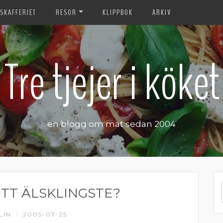
SKAFFERIET
RESOR
KLIPPBOK
ARKIV
Tre tjejer i köket
en blogg om mat sedan 2004
ITT ÄLSKLINGSTE?
LIN
2005-07-25
/