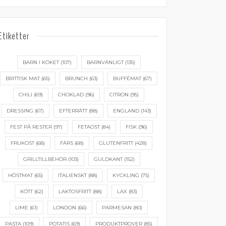
Etiketter
BARN I KÖKET
(107)
BARNVÄNLIGT
(135)
BRITTISK MAT
(65)
BRUNCH
(63)
BUFFÉMAT
(67)
CHILI
(69)
CHOKLAD
(96)
CITRON
(95)
DRESSING
(67)
EFTERRÄTT
(88)
ENGLAND
(143)
FEST PÅ RESTER
(97)
FETAOST
(84)
FISK
(96)
FRUKOST
(68)
FÄRS
(68)
GLUTENFRITT
(428)
GRILLTILLBEHÖR
(103)
GULDKANT
(152)
HÖSTMAT
(65)
ITALIENSKT
(88)
KYCKLING
(75)
KÖTT
(62)
LAKTOSFRITT
(88)
LAX
(83)
LIME
(61)
LONDON
(66)
PARMESAN
(80)
PASTA
(109)
POTATIS
(69)
PRODUKTPROVER
(85)