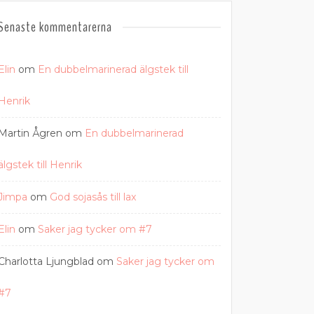
Senaste kommentarerna
Elin
om
En dubbelmarinerad älgstek till
Henrik
Martin Ågren
om
En dubbelmarinerad
älgstek till Henrik
Jimpa
om
God sojasås till lax
Elin
om
Saker jag tycker om #7
Charlotta Ljungblad
om
Saker jag tycker om
#7