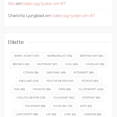
Elin
om
Saker jag tycker om #7
Charlotta Ljungblad
om
Saker jag tycker om #7
Etiketter
BARN I KÖKET
(107)
BARNVÄNLIGT
(135)
BRITTISK MAT
(65)
BRUNCH
(63)
BUFFÉMAT
(67)
CHILI
(69)
CHOKLAD
(96)
CITRON
(96)
DRESSING
(68)
EFTERRÄTT
(88)
ENGLAND
(143)
FEST PÅ RESTER
(97)
FETAOST
(84)
FISK
(96)
FRUKOST
(68)
FÄRS
(68)
GLUTENFRITT
(428)
GRILLTILLBEHÖR
(103)
GULDKANT
(152)
HÖSTMAT
(65)
ITALIENSKT
(88)
KYCKLING
(75)
KÖTT
(62)
LAKTOSFRITT
(88)
LAX
(83)
LIME
(61)
LONDON
(66)