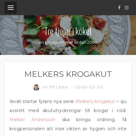
.
Tre tjejer i köket
en blogg om mat sedan 2004
MELKERS KROGAKUT
av
HELENA
2005-03-02
/
Ikväll startar fyrans nya serie
Melkers krogakut
– sju
avsnitt med akututryckningar till krogar i nöd.
Melker Andersson
ska bringa ordning, få
krogpersonalen att inse vikten av hygien och inte