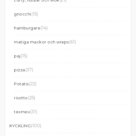
(21)
curry, nudlar och wok
(15)
gnocchi
(14)
hamburgare
(61)
matiga mackor och wraps
(15)
paj
(37)
pizza
(22)
Potatis
(25)
risotto
(31)
texmex
(100)
KYCKLING