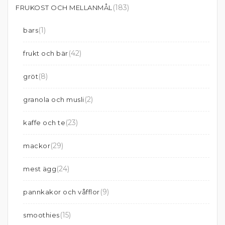
(183)
FRUKOST OCH MELLANMÅL
(1)
bars
(42)
frukt och bär
(8)
gröt
(2)
granola och musli
(23)
kaffe och te
(29)
mackor
(24)
mest ägg
(9)
pannkakor och våfflor
(15)
smoothies