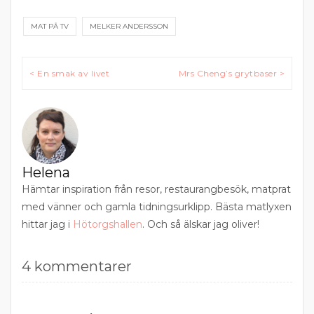
MAT PÅ TV
MELKER ANDERSSON
Inläggsnavigering
< En smak av livet
Mrs Cheng’s grytbaser >
Helena
Hämtar inspiration från resor, restaurangbesök, matprat
med vänner och gamla tidningsurklipp. Bästa matlyxen
hittar jag i
Hötorgshallen
. Och så älskar jag oliver!
4 kommentarer