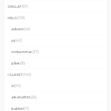
(57)
GRILLAT
(139)
HELG
(44)
advent
(42)
jul
(37)
midsommar
(55)
påsk
(140)
I GLASET
(10)
öl
(26)
alkoholfritt
(11)
bubbel