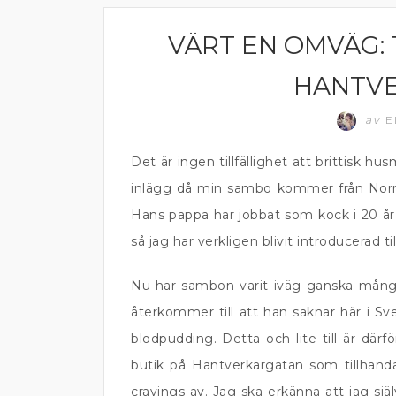
VÄRT EN OMVÄG: 
KÖTT
HANTV
av
E
Det är ingen tillfällighet att brittisk
inlägg då min sambo kommer från Norr
Hans pappa har jobbat som kock i 20 å
så jag har verkligen blivit introducerad t
Nu har sambon varit iväg ganska många
återkommer till att han saknar här i Sv
blodpudding. Detta och lite till är där
butik på Hantverkargatan som tillhandah
cravings av. Jag ska erkänna att jag sjä