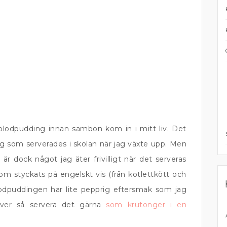
v blodpudding innan sambon kom in i mitt liv. Det
g som serverades i skolan när jag växte upp. Men
r dock något jag äter frivilligt när det serveras
 styckats på engelskt vis (från kotlettkött och
Blodpuddingen har lite pepprig eftersmak som jag
ver så servera det gärna
som krutonger i en