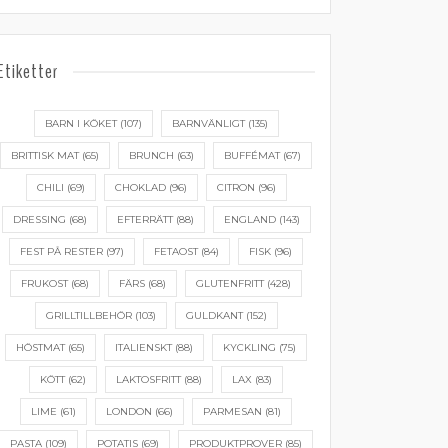
Etiketter
BARN I KÖKET
(107)
BARNVÄNLIGT
(135)
BRITTISK MAT
(65)
BRUNCH
(63)
BUFFÉMAT
(67)
CHILI
(69)
CHOKLAD
(96)
CITRON
(96)
DRESSING
(68)
EFTERRÄTT
(88)
ENGLAND
(143)
FEST PÅ RESTER
(97)
FETAOST
(84)
FISK
(96)
FRUKOST
(68)
FÄRS
(68)
GLUTENFRITT
(428)
GRILLTILLBEHÖR
(103)
GULDKANT
(152)
HÖSTMAT
(65)
ITALIENSKT
(88)
KYCKLING
(75)
KÖTT
(62)
LAKTOSFRITT
(88)
LAX
(83)
LIME
(61)
LONDON
(66)
PARMESAN
(81)
PASTA
(109)
POTATIS
(69)
PRODUKTPROVER
(85)