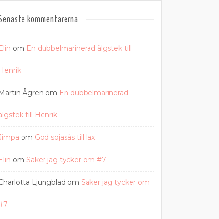
Senaste kommentarerna
Elin
om
En dubbelmarinerad älgstek till
Henrik
Martin Ågren
om
En dubbelmarinerad
älgstek till Henrik
Jimpa
om
God sojasås till lax
Elin
om
Saker jag tycker om #7
Charlotta Ljungblad
om
Saker jag tycker om
#7