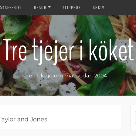
SKAFFERIET
RESOR
KLIPPBOK
ARKIV
Tre tjejer i köket
en blogg om mat sedan 2004
Taylor and Jones