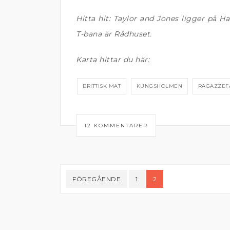
Hitta hit: Taylor and Jones ligger på
T-bana är Rådhuset.
Karta hittar du här:
BRITTISK MAT
KUNGSHOLMEN
RAGAZZEF
12 KOMMENTARER
Sidnumrering
FÖREGÅENDE
1
2
för
inlägg