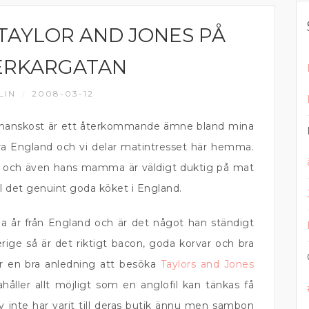
TAYLOR AND JONES PÅ
ERKARGATAN
LIN
2008-03-12
/
 husmanskost är ett återkommande ämne bland mina
a England och vi delar matintresset här hemma.
r och även hans mamma är väldigt duktig på mat
ill det genuint goda köket i England.
 år från England och är det något han ständigt
erige så är det riktigt bacon, goda korvar och bra
för en bra anledning att besöka
Taylors and Jones
åller allt möjligt som en anglofil kan tänkas få
lv inte har varit till deras butik ännu men sambon