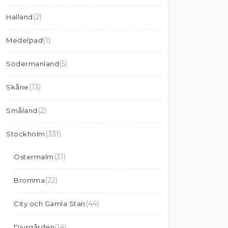
(2)
Halland
(1)
Medelpad
(5)
Södermanland
(13)
Skåne
(2)
Småland
(331)
Stockholm
(31)
Östermalm
(22)
Bromma
(44)
City och Gamla Stan
(14)
Djurgården