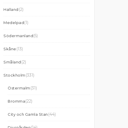
(2)
Halland
(1)
Medelpad
(5)
Södermanland
(13)
Skåne
(2)
Småland
(331)
Stockholm
(31)
Östermalm
(22)
Bromma
(44)
City och Gamla Stan
(14)
Djurgården