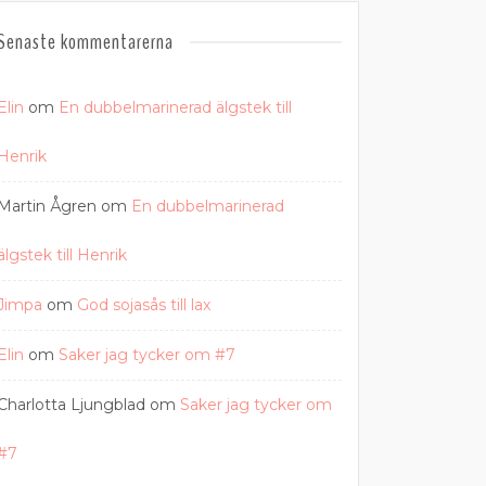
Senaste kommentarerna
Elin
om
En dubbelmarinerad älgstek till
Henrik
Martin Ågren
om
En dubbelmarinerad
älgstek till Henrik
Jimpa
om
God sojasås till lax
Elin
om
Saker jag tycker om #7
Charlotta Ljungblad
om
Saker jag tycker om
#7