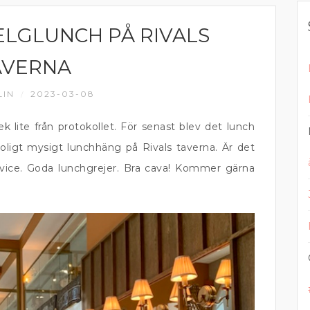
LGLUNCH PÅ RIVALS
AVERNA
LIN
2023-03-08
/
k lite från protokollet. För senast blev det lunch
oligt mysigt lunchhäng på Rivals taverna. Är det
ervice. Goda lunchgrejer. Bra cava! Kommer gärna