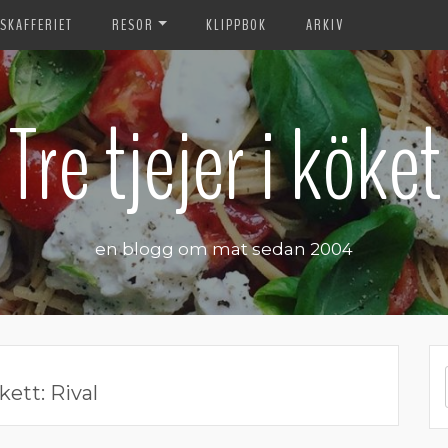
SKAFFERIET
RESOR
KLIPPBOK
ARKIV
Tre tjejer i köket
en blogg om mat sedan 2004
kett:
Rival