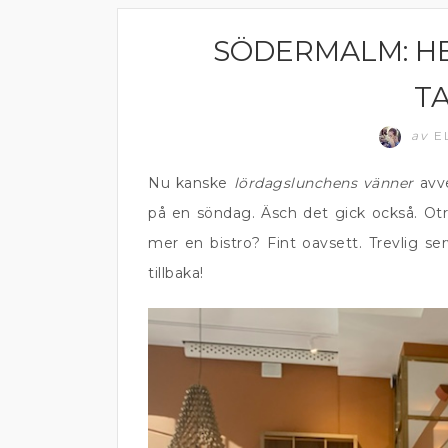
SÖDERMALM: HE
ÄTA UTE
T
av
E
Nu kanske
lördagslunchens vänner
avve
på en söndag. Äsch det gick också. Otr
mer en bistro? Fint oavsett. Trevlig s
tillbaka!