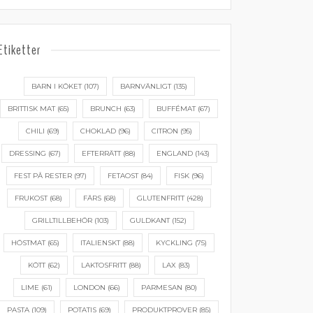
Etiketter
BARN I KÖKET
(107)
BARNVÄNLIGT
(135)
BRITTISK MAT
(65)
BRUNCH
(63)
BUFFÉMAT
(67)
CHILI
(69)
CHOKLAD
(96)
CITRON
(95)
DRESSING
(67)
EFTERRÄTT
(88)
ENGLAND
(143)
FEST PÅ RESTER
(97)
FETAOST
(84)
FISK
(96)
FRUKOST
(68)
FÄRS
(68)
GLUTENFRITT
(428)
GRILLTILLBEHÖR
(103)
GULDKANT
(152)
HÖSTMAT
(65)
ITALIENSKT
(88)
KYCKLING
(75)
KÖTT
(62)
LAKTOSFRITT
(88)
LAX
(83)
LIME
(61)
LONDON
(66)
PARMESAN
(80)
PASTA
(109)
POTATIS
(69)
PRODUKTPROVER
(85)