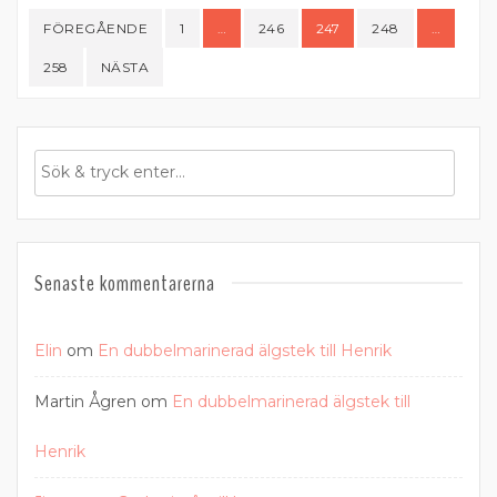
Sidnumrering
FÖREGÅENDE
1
…
246
247
248
…
för
258
NÄSTA
inlägg
Senaste kommentarerna
Elin
om
En dubbelmarinerad älgstek till Henrik
Martin Ågren
om
En dubbelmarinerad älgstek till
Henrik