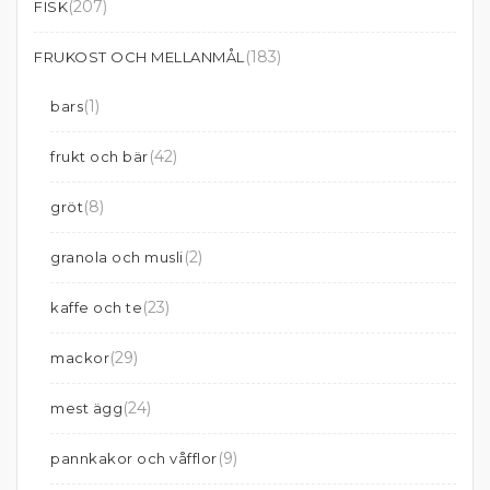
(207)
FISK
(183)
FRUKOST OCH MELLANMÅL
(1)
bars
(42)
frukt och bär
(8)
gröt
(2)
granola och musli
(23)
kaffe och te
(29)
mackor
(24)
mest ägg
(9)
pannkakor och våfflor