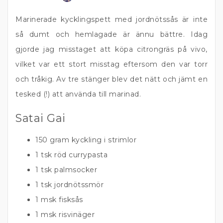
Marinerade kycklingspett med jordnötssås är inte
så dumt och hemlagade är ännu bättre. Idag
gjorde jag misstaget att köpa citrongräs på vivo,
vilket var ett stort misstag eftersom den var torr
och tråkig. Av tre stänger blev det nätt och jämt en
tesked (!) att använda till marinad.
Satai Gai
150 gram kyckling i strimlor
1 tsk röd currypasta
1 tsk palmsocker
1 tsk jordnötssmör
1 msk fisksås
1 msk risvinäger