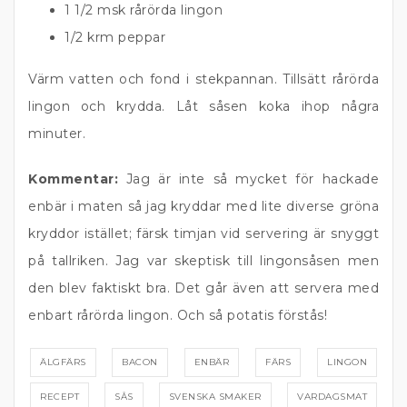
1 1/2 msk rårörda lingon
1/2 krm peppar
Värm vatten och fond i stekpannan. Tillsätt rårörda
lingon och krydda. Låt såsen koka ihop några
minuter.
Kommentar:
Jag är inte så mycket för hackade
enbär i maten så jag kryddar med lite diverse gröna
kryddor istället; färsk timjan vid servering är snyggt
på tallriken. Jag var skeptisk till lingonsåsen men
den blev faktiskt bra. Det går även att servera med
enbart rårörda lingon. Och så potatis förstås!
ÄLGFÄRS
BACON
ENBÄR
FÄRS
LINGON
RECEPT
SÅS
SVENSKA SMAKER
VARDAGSMAT