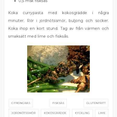
0,5 msk fisksås
Koka currypasta med kokosgrädde i några
minuter. Rör i jordnötssmör, buljong och socker.
Koka ihop en kort stund. Tag av från värmen och
smaksätt med lime och fisksås.
CITRONGRÄS
FISKSÅS
GLUTENFRITT
JORDNÖTSSMÖR
KOKOSGRÄDDE
KYCKLING
LIME