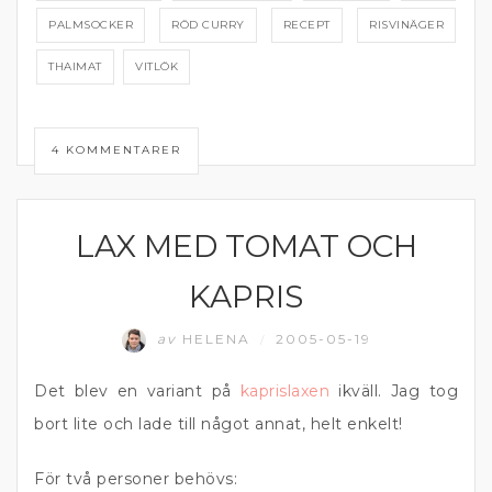
PALMSOCKER
RÖD CURRY
RECEPT
RISVINÄGER
THAIMAT
VITLÖK
4 KOMMENTARER
LAX MED TOMAT OCH
FISK
KAPRIS
av
HELENA
2005-05-19
/
Det blev en variant på
kaprislaxen
ikväll. Jag tog
bort lite och lade till något annat, helt enkelt!
För två personer behövs: