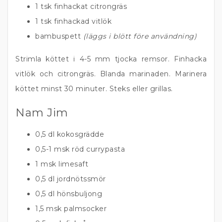
1 tsk finhackat citrongräs
1 tsk finhackad vitlök
bambuspett
(läggs i blött före användning)
Strimla köttet i 4-5 mm tjocka remsor. Finhacka
vitlök och citrongräs. Blanda marinaden. Marinera
köttet minst 30 minuter. Steks eller grillas.
Nam Jim
0,5 dl kokosgrädde
0,5-1 msk röd currypasta
1 msk limesaft
0,5 dl jordnötssmör
0,5 dl hönsbuljong
1,5 msk palmsocker