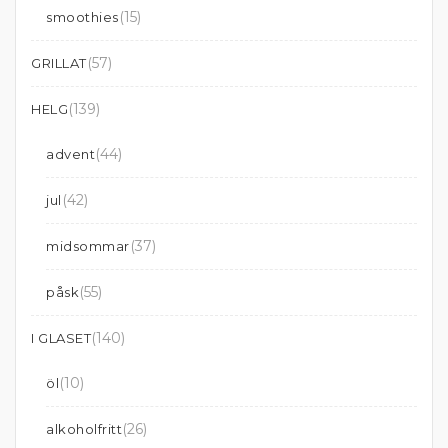
(15)
smoothies
(57)
GRILLAT
(139)
HELG
(44)
advent
(42)
jul
(37)
midsommar
(55)
påsk
(140)
I GLASET
(10)
öl
(26)
alkoholfritt