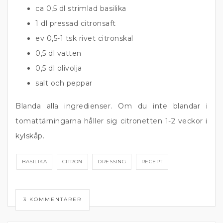
ca 0,5 dl strimlad basilika
1 dl pressad citronsaft
ev 0,5-1 tsk rivet citronskal
0,5 dl vatten
0,5 dl olivolja
salt och peppar
Blanda alla ingredienser. Om du inte blandar i
tomattärningarna håller sig citronetten 1-2 veckor i
kylskåp.
BASILIKA
CITRON
DRESSING
RECEPT
3 KOMMENTARER