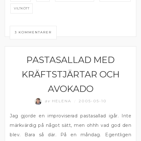
VILTKÖTT
3 KOMMENTARER
PASTASALLAD MED
PASTA
KRÄFTSTJÄRTAR OCH
AVOKADO
av
HELENA
2005-05-10
/
Jag gjorde en improviserad pastasallad igår. Inte
märkvärdig på något sätt, men ohhh vad god den
blev. Bara så där. På en måndag. Egentligen