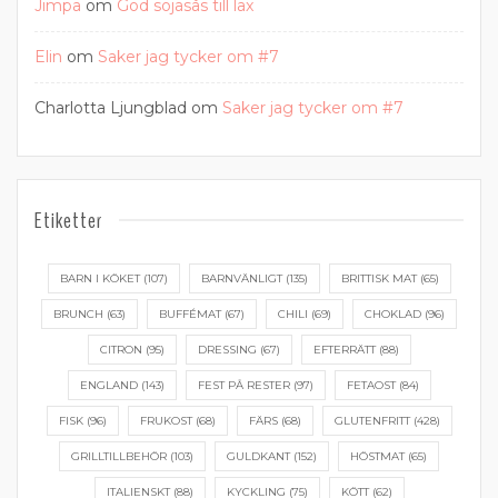
Jimpa
om
God sojasås till lax
Elin
om
Saker jag tycker om #7
Charlotta Ljungblad
om
Saker jag tycker om #7
Etiketter
BARN I KÖKET
(107)
BARNVÄNLIGT
(135)
BRITTISK MAT
(65)
BRUNCH
(63)
BUFFÉMAT
(67)
CHILI
(69)
CHOKLAD
(96)
CITRON
(95)
DRESSING
(67)
EFTERRÄTT
(88)
ENGLAND
(143)
FEST PÅ RESTER
(97)
FETAOST
(84)
FISK
(96)
FRUKOST
(68)
FÄRS
(68)
GLUTENFRITT
(428)
GRILLTILLBEHÖR
(103)
GULDKANT
(152)
HÖSTMAT
(65)
ITALIENSKT
(88)
KYCKLING
(75)
KÖTT
(62)