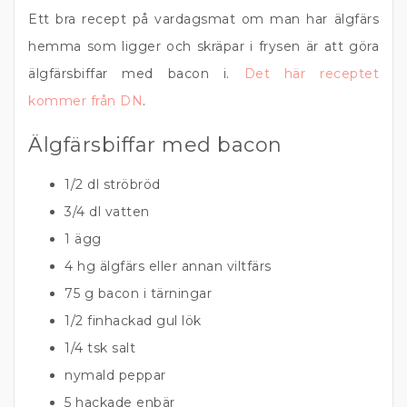
Ett bra recept på vardagsmat om man har älgfärs
hemma som ligger och skräpar i frysen är att göra
älgfärsbiffar med bacon i.
Det här receptet
kommer från DN
.
Älgfärsbiffar med bacon
1/2 dl ströbröd
3/4 dl vatten
1 ägg
4 hg älgfärs eller annan viltfärs
75 g bacon i tärningar
1/2 finhackad gul lök
1/4 tsk salt
nymald peppar
5 hackade enbär