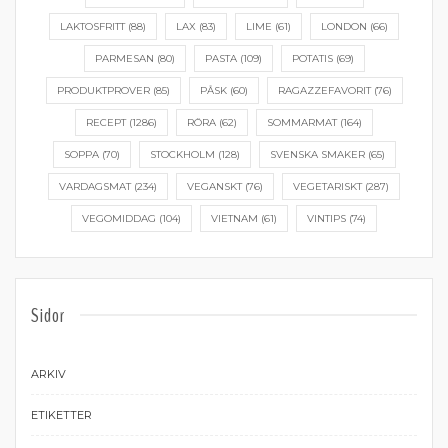
LAKTOSFRITT
(88)
LAX
(83)
LIME
(61)
LONDON
(66)
PARMESAN
(80)
PASTA
(109)
POTATIS
(69)
PRODUKTPROVER
(85)
PÅSK
(60)
RAGAZZEFAVORIT
(76)
RECEPT
(1286)
RÖRA
(62)
SOMMARMAT
(164)
SOPPA
(70)
STOCKHOLM
(128)
SVENSKA SMAKER
(65)
VARDAGSMAT
(234)
VEGANSKT
(76)
VEGETARISKT
(287)
VEGOMIDDAG
(104)
VIETNAM
(61)
VINTIPS
(74)
Sidor
ARKIV
ETIKETTER