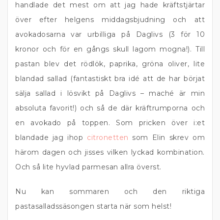
handlade det mest om att jag hade kräftstjärtar
över efter helgens middagsbjudning och att
avokadosarna var urbilliga på Daglivs (3 för 10
kronor och för en gångs skull lagom mogna!). Till
pastan blev det rödlök, paprika, gröna oliver, lite
blandad sallad (fantastiskt bra idé att de har börjat
sälja sallad i lösvikt på Daglivs – maché är min
absoluta favorit!) och så de där kräftrumporna och
en avokado på toppen. Som pricken över i:et
blandade jag ihop
citronetten
som Elin skrev om
härom dagen och jisses vilken lyckad kombination.
Och så lite hyvlad parmesan allra överst.
Nu kan sommaren och den riktiga
pastasalladssäsongen starta när som helst!