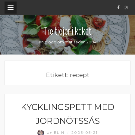
.
Tre tjejer i köket
en blogg om mat sedan 2004
Etikett:
recept
KYCKLINGSPETT MED
KYCKLING
JORDNÖTSSÅS
av
ELIN
2005-05-21
/