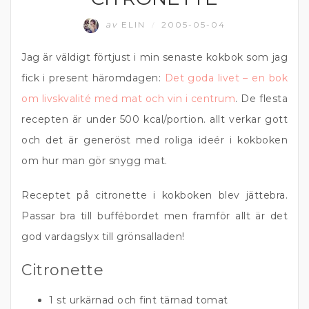
av
ELIN
2005-05-04
/
Jag är väldigt förtjust i min senaste kokbok som jag
fick i present häromdagen:
Det goda livet – en bok
om livskvalité med mat och vin i centrum
. De flesta
recepten är under 500 kcal/portion. allt verkar gott
och det är generöst med roliga ideér i kokboken
om hur man gör snygg mat.
Receptet på citronette i kokboken blev jättebra.
Passar bra till buffébordet men framför allt är det
god vardagslyx till grönsalladen!
Citronette
1 st urkärnad och fint tärnad tomat