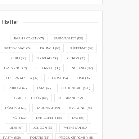
Etiketter
BARN I KÖKET
(107)
BARNVÄNLIGT
(135)
BRITTISK MAT
(65)
BRUNCH
(63)
BUFFÉMAT
(67)
CHILI
(69)
CHOKLAD
(96)
CITRON
(95)
DRESSING
(67)
EFTERRÄTT
(88)
ENGLAND
(143)
FEST PÅ RESTER
(97)
FETAOST
(84)
FISK
(96)
FRUKOST
(68)
FÄRS
(68)
GLUTENFRITT
(428)
GRILLTILLBEHÖR
(103)
GULDKANT
(152)
HÖSTMAT
(65)
ITALIENSKT
(88)
KYCKLING
(75)
KÖTT
(62)
LAKTOSFRITT
(88)
LAX
(83)
LIME
(61)
LONDON
(66)
PARMESAN
(80)
PASTA
(109)
POTATIS
(69)
PRODUKTPROVER
(85)