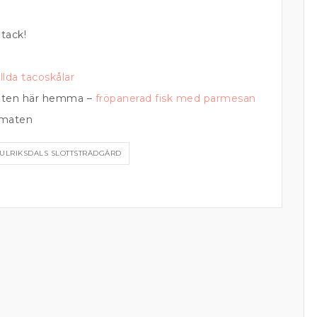
 tack!
yllda tacoskålar
cepten här hemma –
fröpanerad fisk med parmesan
llmaten
ULRIKSDALS SLOTTSTRÄDGÅRD