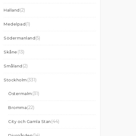
(2)
Halland
(1)
Medelpad
(5)
Södermanland
(13)
Skåne
(2)
Småland
(331)
Stockholm
(31)
Östermalm
(22)
Bromma
(44)
City och Gamla Stan
(14)
Djurgården