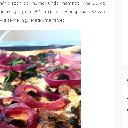
n här pizzan går numer under namnet
“The Bomb
r riktigt gott). Blåmögelost! Bladspenat! Skivad
 vid servering. Matkoma ni vet.