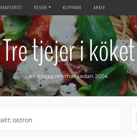
SKAFFERIET
RESOR
KLIPPBOK
ARKIV
Tre tjejer i köket
en blogg om mat sedan 2004
kett:
ostron