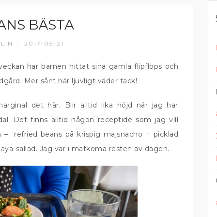
ANS BÄSTA
LIN
2017-05-21
/
veckan har barnen hittat sina gamla flipflops och
dgård. Mer sånt här ljuvligt väder tack!
inal det här. Blir alltid lika nöjd när jag har
al. Det finns alltid någon receptidé som jag vill
 refried beans på krispig majsnacho + picklad
ya-sallad. Jag var i matkoma resten av dagen.