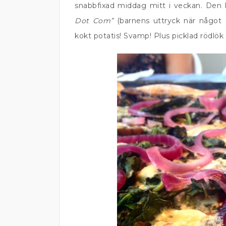
snabbfixad middag mitt i veckan. De
Dot Com”
(barnens uttryck när något ä
kokt potatis! Svamp! Plus picklad rödlök