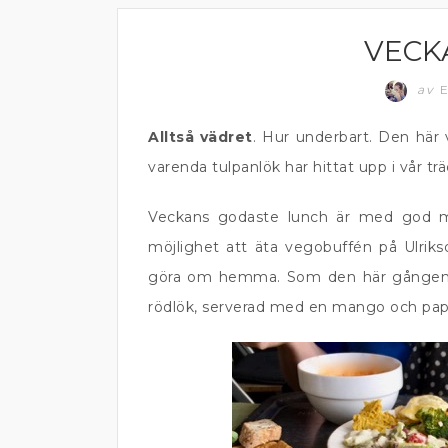
VECK
MATPRAT
av
E
Alltså vädret
. Hur underbart. Den här 
varenda tulpanlök har hittat upp i vår trä
Veckans godaste lunch är med god marg
möjlighet att äta vegobuffén på Ulriksd
göra om hemma. Som den här gången –
rödlök, serverad med en mango och papa