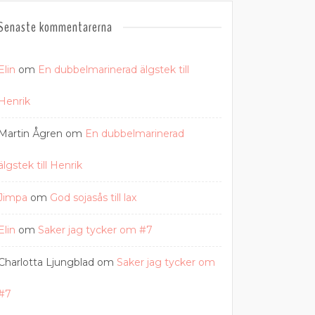
Senaste kommentarerna
Elin
om
En dubbelmarinerad älgstek till
Henrik
Martin Ågren
om
En dubbelmarinerad
älgstek till Henrik
Jimpa
om
God sojasås till lax
Elin
om
Saker jag tycker om #7
Charlotta Ljungblad
om
Saker jag tycker om
#7