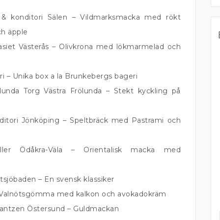
 & konditori Sälen – Vildmarksmacka med rökt
ch äpple
iet Västerås – Olivkrona med lökmarmelad och
i – Unika box a la Brunkebergs bageri
unda Torg Västra Frölunda – Stekt kyckling på
ditori Jönköping – Speltbräck med Pastrami och
hiller Ödåkra-Väla – Orientalisk macka med
tsjöbaden – En svensk klassiker
 – Valnötsgömma med kalkon och avokadokräm
rantzen Östersund – Guldmackan