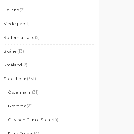
(2)
Halland
(1)
Medelpad
(5)
Södermanland
(13)
Skåne
(2)
Småland
(331)
Stockholm
(31)
Östermalm
(22)
Bromma
(44)
City och Gamla Stan
(14)
Djurgården