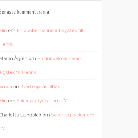
Senaste kommentarerna
Elin
om
En dubbelmarinerad älgstek till
Henrik
Martin Ågren
om
En dubbelmarinerad
älgstek till Henrik
Jimpa
om
God sojasås till lax
Elin
om
Saker jag tycker om #7
Charlotta Ljungblad
om
Saker jag tycker om
#7