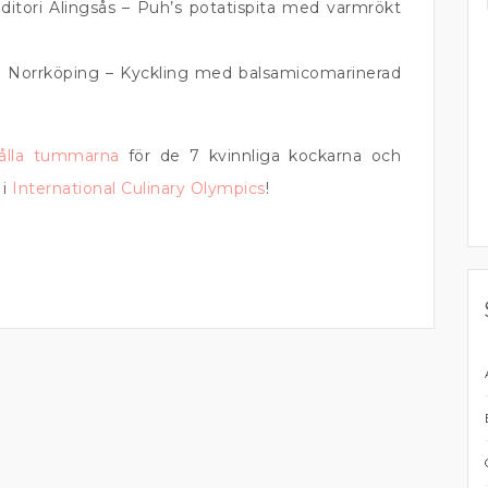
nditori Alingsås – Puh’s potatispita med varmrökt
ri Norrköping – Kyckling med balsamicomarinerad
ålla tummarna
för de 7 kvinnliga kockarna och
 i
International Culinary Olympics
!