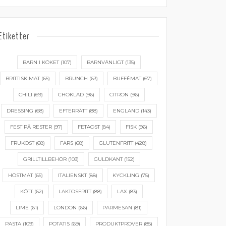
Etiketter
BARN I KÖKET
(107)
BARNVÄNLIGT
(135)
BRITTISK MAT
(65)
BRUNCH
(63)
BUFFÉMAT
(67)
CHILI
(69)
CHOKLAD
(96)
CITRON
(96)
DRESSING
(68)
EFTERRÄTT
(88)
ENGLAND
(143)
FEST PÅ RESTER
(97)
FETAOST
(84)
FISK
(96)
FRUKOST
(68)
FÄRS
(68)
GLUTENFRITT
(428)
GRILLTILLBEHÖR
(103)
GULDKANT
(152)
HÖSTMAT
(65)
ITALIENSKT
(88)
KYCKLING
(75)
KÖTT
(62)
LAKTOSFRITT
(88)
LAX
(83)
LIME
(61)
LONDON
(66)
PARMESAN
(81)
PASTA
(109)
POTATIS
(69)
PRODUKTPROVER
(85)