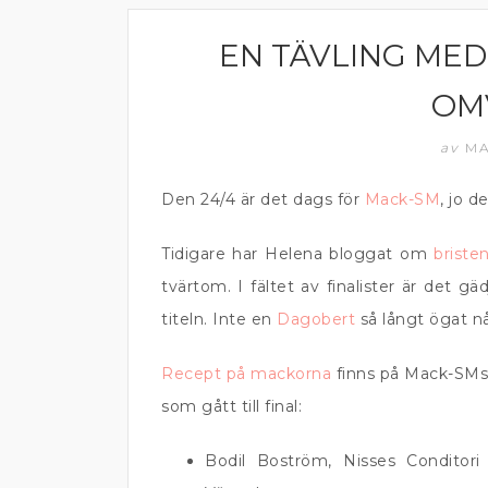
EN TÄVLING MED
MATPRAT
OM
av
MA
Den 24/4 är det dags för
Mack-SM
, jo d
Tidigare har Helena bloggat om
briste
tvärtom. I fältet av finalister är det 
titeln. Inte en
Dagobert
så långt ögat n
Recept på mackorna
finns på Mack-SMs 
som gått till final:
Bodil Boström, Nisses Condito