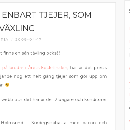
 ENBART TJEJER, SOM
VÄXLING
RIA
2008-04-17
/
et finns en sån tävling också!
n på brudar i Årets kock-finalen
, här är det precis
gädjande nog ett helt gäng tjejer som gör upp om
år.
webb och det här är de 12 bagare och konditorer
ri Holmsund – Surdegsciabatta med bacon och