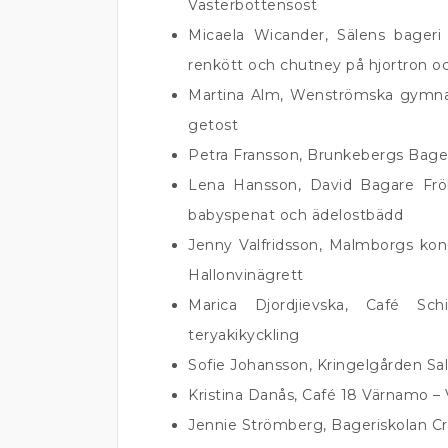
Västerbottensost
Micaela Wicander, Sälens bageri
renkött och chutney på hjortron o
Martina Alm, Wenströmska gymnas
getost
Petra Fransson, Brunkebergs Bager
Lena Hansson, David Bagare Fröl
babyspenat och ädelostbädd
Jenny Valfridsson, Malmborgs kon
Hallonvinägrett
Marica Djordjievska, Café Sc
teryakikyckling
Sofie Johansson, Kringelgården Sal
Kristina Danås, Café 18 Värnamo
Jennie Strömberg, Bageriskolan C