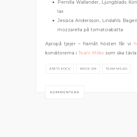
Pernilla Wallander, Ljungblads Ko
lax
Jessica Andersson, Lindahls Bage
mozzarella på tomatciabatta
Apropå tjejer – framåt hösten får vi
h
konditorerna i
Team Milko
som ska tävla
ÅRETS KOCK
MACK-SM
TEAM MILKO
KOMMENTERA