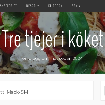
SKAFFERIET
RESOR
KLIPPBOK
ARKIV
Tre tjejer i köket
en blogg om mat sedan 2004
tt:
Mack-SM