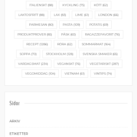
ITALIENSKT
(88)
KYCKLING
(75)
KÖTT
(62)
LAKTOSFRITT
(88)
LAX
(83)
LIME
(61)
LONDON
(66)
PARMESAN
(80)
PASTA
(109)
POTATIS
(69)
PRODUKTPROVER
(85)
PÅSK
(60)
RAGAZZEFAVORIT
(76)
RECEPT
(1286)
RÖRA
(62)
SOMMARMAT
(164)
SOPPA
(70)
STOCKHOLM
(128)
SVENSKA SMAKER
(65)
VARDAGSMAT
(234)
VEGANSKT
(76)
VEGETARISKT
(287)
VEGOMIDDAG
(104)
VIETNAM
(61)
VINTIPS
(74)
Sidor
ARKIV
ETIKETTER