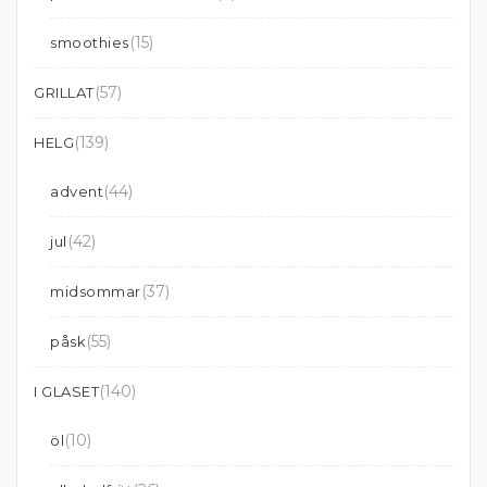
(15)
smoothies
(57)
GRILLAT
(139)
HELG
(44)
advent
(42)
jul
(37)
midsommar
(55)
påsk
(140)
I GLASET
(10)
öl