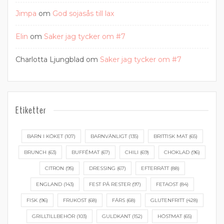
Jimpa
om
God sojasås till lax
Elin
om
Saker jag tycker om #7
Charlotta Ljungblad
om
Saker jag tycker om #7
Etiketter
BARN I KÖKET
(107)
BARNVÄNLIGT
(135)
BRITTISK MAT
(65)
BRUNCH
(63)
BUFFÉMAT
(67)
CHILI
(69)
CHOKLAD
(96)
CITRON
(95)
DRESSING
(67)
EFTERRÄTT
(88)
ENGLAND
(143)
FEST PÅ RESTER
(97)
FETAOST
(84)
FISK
(96)
FRUKOST
(68)
FÄRS
(68)
GLUTENFRITT
(428)
GRILLTILLBEHÖR
(103)
GULDKANT
(152)
HÖSTMAT
(65)