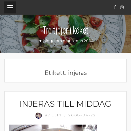
.
Tre tjejer i köket
en blogg om mat sedan 2004
Etikett:
injeras
INJERAS TILL MIDDAG
MATPRAT
av
ELIN
2008-04-22
/