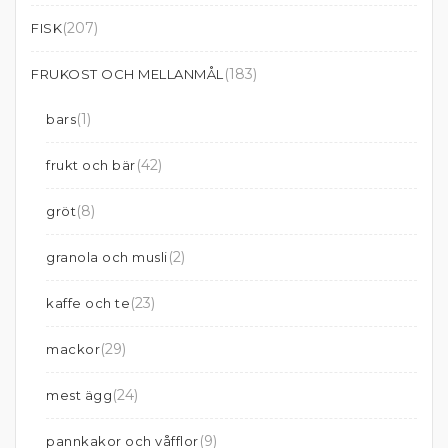
(207)
FISK
(183)
FRUKOST OCH MELLANMÅL
(1)
bars
(42)
frukt och bär
(8)
gröt
(2)
granola och musli
(23)
kaffe och te
(29)
mackor
(24)
mest ägg
(9)
pannkakor och våfflor