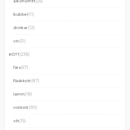
(26)
alkoholfritt
(11)
bubbel
(12)
drinkar
(51)
vin
(238)
KÖTT
(67)
färs
(87)
fläskkött
(18)
lamm
(90)
nötkött
(15)
vilt