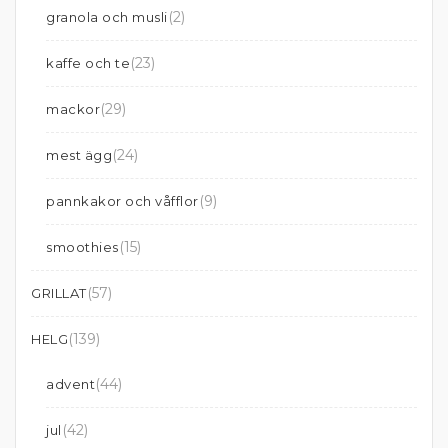
(2)
granola och musli
(23)
kaffe och te
(29)
mackor
(24)
mest ägg
(9)
pannkakor och våfflor
(15)
smoothies
(57)
GRILLAT
(139)
HELG
(44)
advent
(42)
jul