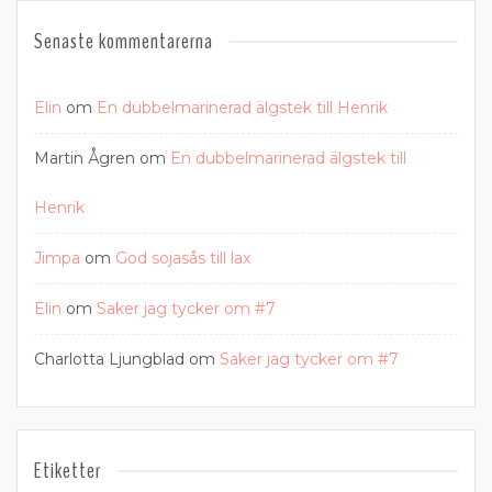
Senaste kommentarerna
Elin
om
En dubbelmarinerad älgstek till Henrik
Martin Ågren
om
En dubbelmarinerad älgstek till
Henrik
Jimpa
om
God sojasås till lax
Elin
om
Saker jag tycker om #7
Charlotta Ljungblad
om
Saker jag tycker om #7
Etiketter