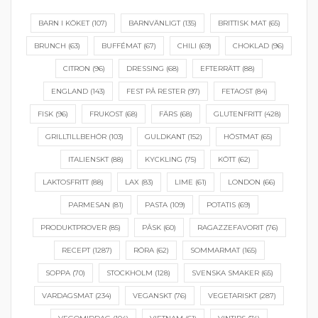
BARN I KÖKET
(107)
BARNVÄNLIGT
(135)
BRITTISK MAT
(65)
BRUNCH
(63)
BUFFÉMAT
(67)
CHILI
(69)
CHOKLAD
(96)
CITRON
(96)
DRESSING
(68)
EFTERRÄTT
(88)
ENGLAND
(143)
FEST PÅ RESTER
(97)
FETAOST
(84)
FISK
(96)
FRUKOST
(68)
FÄRS
(68)
GLUTENFRITT
(428)
GRILLTILLBEHÖR
(103)
GULDKANT
(152)
HÖSTMAT
(65)
ITALIENSKT
(88)
KYCKLING
(75)
KÖTT
(62)
LAKTOSFRITT
(88)
LAX
(83)
LIME
(61)
LONDON
(66)
PARMESAN
(81)
PASTA
(109)
POTATIS
(69)
PRODUKTPROVER
(85)
PÅSK
(60)
RAGAZZEFAVORIT
(76)
RECEPT
(1287)
RÖRA
(62)
SOMMARMAT
(165)
SOPPA
(70)
STOCKHOLM
(128)
SVENSKA SMAKER
(65)
VARDAGSMAT
(234)
VEGANSKT
(76)
VEGETARISKT
(287)