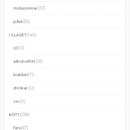
(37)
midsommar
(55)
påsk
(140)
I GLASET
(10)
öl
(26)
alkoholfritt
(11)
bubbel
(12)
drinkar
(51)
vin
(238)
KÖTT
(67)
färs