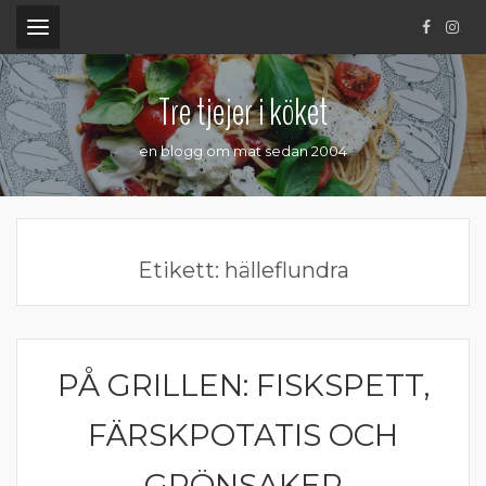
.
Tre tjejer i köket
en blogg om mat sedan 2004
Etikett:
hälleflundra
PÅ GRILLEN: FISKSPETT,
FISK
FÄRSKPOTATIS OCH
GRÖNSAKER