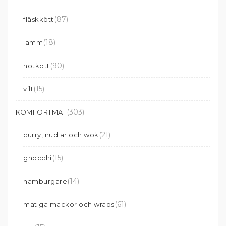
(87)
fläskkött
(18)
lamm
(90)
nötkött
(15)
vilt
(303)
KOMFORTMAT
(21)
curry, nudlar och wok
(15)
gnocchi
(14)
hamburgare
(61)
matiga mackor och wraps