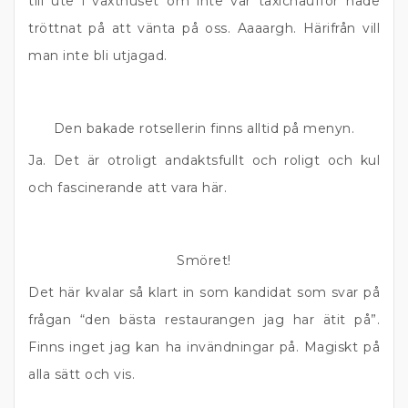
till ute i växthuset om inte vår taxichaufför hade
tröttnat på att vänta på oss. Aaaargh. Härifrån vill
man inte bli utjagad.
Den bakade rotsellerin finns alltid på menyn.
Ja. Det är otroligt andaktsfullt och roligt och kul
och fascinerande att vara här.
Smöret!
Det här kvalar så klart in som kandidat som svar på
frågan “den bästa restaurangen jag har ätit på”.
Finns inget jag kan ha invändningar på. Magiskt på
alla sätt och vis.