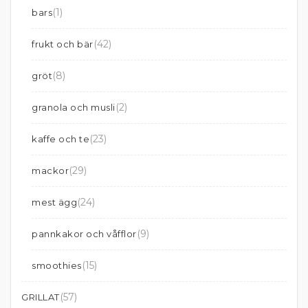
(1)
bars
(42)
frukt och bär
(8)
gröt
(2)
granola och musli
(23)
kaffe och te
(29)
mackor
(24)
mest ägg
(9)
pannkakor och våfflor
(15)
smoothies
(57)
GRILLAT