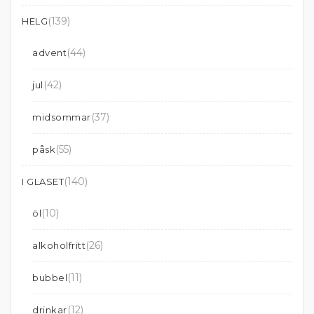
(139)
HELG
(44)
advent
(42)
jul
(37)
midsommar
(55)
påsk
(140)
I GLASET
(10)
öl
(26)
alkoholfritt
(11)
bubbel
(12)
drinkar