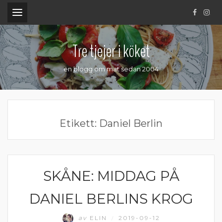
.
Tre tjejer i köket
en blogg om mat sedan 2004
Etikett:
Daniel Berlin
SKÅNE: MIDDAG PÅ
ÄTA UTE
DANIEL BERLINS KROG
av
ELIN
2019-09-12
/