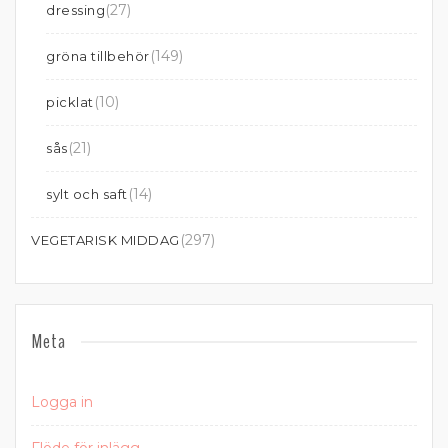
(27)
dressing
(149)
gröna tillbehör
(10)
picklat
(21)
sås
(14)
sylt och saft
(297)
VEGETARISK MIDDAG
Meta
Logga in