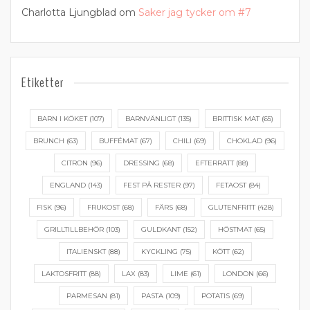
Charlotta Ljungblad
om
Saker jag tycker om #7
Etiketter
BARN I KÖKET
(107)
BARNVÄNLIGT
(135)
BRITTISK MAT
(65)
BRUNCH
(63)
BUFFÉMAT
(67)
CHILI
(69)
CHOKLAD
(96)
CITRON
(96)
DRESSING
(68)
EFTERRÄTT
(88)
ENGLAND
(143)
FEST PÅ RESTER
(97)
FETAOST
(84)
FISK
(96)
FRUKOST
(68)
FÄRS
(68)
GLUTENFRITT
(428)
GRILLTILLBEHÖR
(103)
GULDKANT
(152)
HÖSTMAT
(65)
ITALIENSKT
(88)
KYCKLING
(75)
KÖTT
(62)
LAKTOSFRITT
(88)
LAX
(83)
LIME
(61)
LONDON
(66)
PARMESAN
(81)
PASTA
(109)
POTATIS
(69)