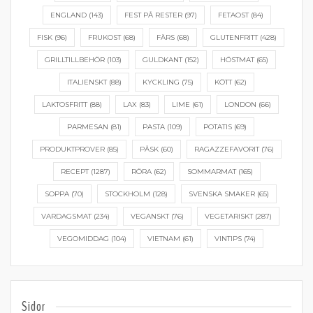
ENGLAND
(143)
FEST PÅ RESTER
(97)
FETAOST
(84)
FISK
(96)
FRUKOST
(68)
FÄRS
(68)
GLUTENFRITT
(428)
GRILLTILLBEHÖR
(103)
GULDKANT
(152)
HÖSTMAT
(65)
ITALIENSKT
(88)
KYCKLING
(75)
KÖTT
(62)
LAKTOSFRITT
(88)
LAX
(83)
LIME
(61)
LONDON
(66)
PARMESAN
(81)
PASTA
(109)
POTATIS
(69)
PRODUKTPROVER
(85)
PÅSK
(60)
RAGAZZEFAVORIT
(76)
RECEPT
(1287)
RÖRA
(62)
SOMMARMAT
(165)
SOPPA
(70)
STOCKHOLM
(128)
SVENSKA SMAKER
(65)
VARDAGSMAT
(234)
VEGANSKT
(76)
VEGETARISKT
(287)
VEGOMIDDAG
(104)
VIETNAM
(61)
VINTIPS
(74)
Sidor