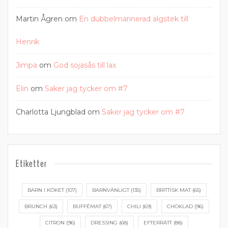
Martin Ågren
om
En dubbelmarinerad älgstek till
Henrik
Jimpa
om
God sojasås till lax
Elin
om
Saker jag tycker om #7
Charlotta Ljungblad
om
Saker jag tycker om #7
Etiketter
BARN I KÖKET
(107)
BARNVÄNLIGT
(135)
BRITTISK MAT
(65)
BRUNCH
(63)
BUFFÉMAT
(67)
CHILI
(69)
CHOKLAD
(96)
CITRON
(96)
DRESSING
(68)
EFTERRÄTT
(88)