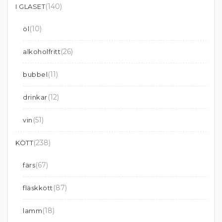
(140)
I GLASET
(10)
öl
(26)
alkoholfritt
(11)
bubbel
(12)
drinkar
(51)
vin
(238)
KÖTT
(67)
färs
(87)
fläskkött
(18)
lamm