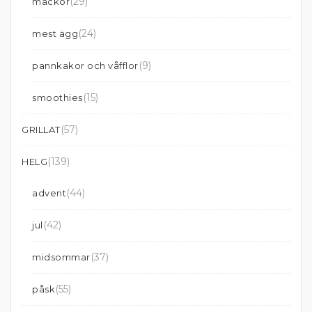
(29)
mackor
(24)
mest ägg
(9)
pannkakor och våfflor
(15)
smoothies
(57)
GRILLAT
(139)
HELG
(44)
advent
(42)
jul
(37)
midsommar
(55)
påsk