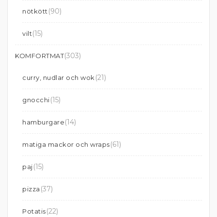
(90)
nötkött
(15)
vilt
(303)
KOMFORTMAT
(21)
curry, nudlar och wok
(15)
gnocchi
(14)
hamburgare
(61)
matiga mackor och wraps
(15)
paj
(37)
pizza
(22)
Potatis