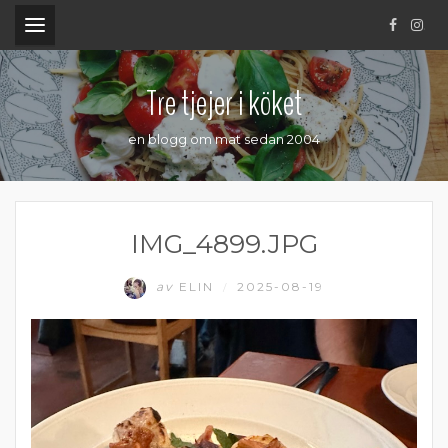
.
Tre tjejer i köket
en blogg om mat sedan 2004
IMG_4899.JPG
av
ELIN
2025-08-19
/