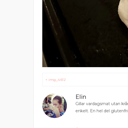
Inläggsnavigering
< img_4612
Elin
Gillar vardagsmat utan krå
enkelt. En hel del glutenfri