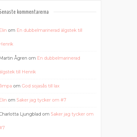
Senaste kommentarerna
Elin
om
En dubbelmarinerad älgstek till
Henrik
Martin Ågren
om
En dubbelmarinerad
älgstek till Henrik
Jimpa
om
God sojasås till lax
Elin
om
Saker jag tycker om #7
Charlotta Ljungblad
om
Saker jag tycker om
#7