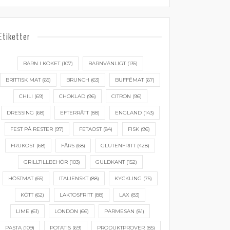
Etiketter
BARN I KÖKET
(107)
BARNVÄNLIGT
(135)
BRITTISK MAT
(65)
BRUNCH
(63)
BUFFÉMAT
(67)
CHILI
(69)
CHOKLAD
(96)
CITRON
(96)
DRESSING
(68)
EFTERRÄTT
(88)
ENGLAND
(143)
FEST PÅ RESTER
(97)
FETAOST
(84)
FISK
(96)
FRUKOST
(68)
FÄRS
(68)
GLUTENFRITT
(428)
GRILLTILLBEHÖR
(103)
GULDKANT
(152)
HÖSTMAT
(65)
ITALIENSKT
(88)
KYCKLING
(75)
KÖTT
(62)
LAKTOSFRITT
(88)
LAX
(83)
LIME
(61)
LONDON
(66)
PARMESAN
(81)
PASTA
(109)
POTATIS
(69)
PRODUKTPROVER
(85)