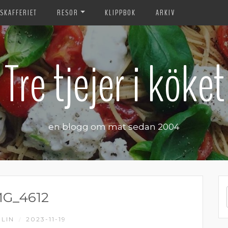
SKAFFERIET
RESOR
KLIPPBOK
ARKIV
Tre tjejer i köket
en blogg om mat sedan 2004
MG_4612
LIN
2023-11-19
/