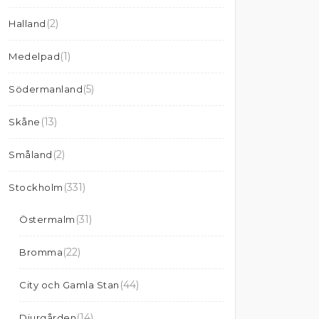
(2)
Halland
(1)
Medelpad
(5)
Södermanland
(13)
Skåne
(2)
Småland
(331)
Stockholm
(31)
Östermalm
(22)
Bromma
(44)
City och Gamla Stan
(14)
Djurgården