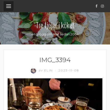
.
Tre tjejer i köket
en blogg om mat sedan 2004
IMG_3394
av
ELIN
2023-11-08
/