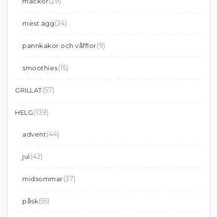
(29)
mackor
(24)
mest ägg
(9)
pannkakor och våfflor
(15)
smoothies
(57)
GRILLAT
(139)
HELG
(44)
advent
(42)
jul
(37)
midsommar
(55)
påsk