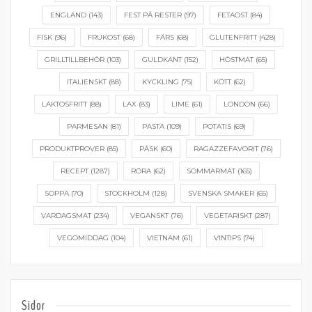
ENGLAND
(143)
FEST PÅ RESTER
(97)
FETAOST
(84)
FISK
(96)
FRUKOST
(68)
FÄRS
(68)
GLUTENFRITT
(428)
GRILLTILLBEHÖR
(103)
GULDKANT
(152)
HÖSTMAT
(65)
ITALIENSKT
(88)
KYCKLING
(75)
KÖTT
(62)
LAKTOSFRITT
(88)
LAX
(83)
LIME
(61)
LONDON
(66)
PARMESAN
(81)
PASTA
(109)
POTATIS
(69)
PRODUKTPROVER
(85)
PÅSK
(60)
RAGAZZEFAVORIT
(76)
RECEPT
(1287)
RÖRA
(62)
SOMMARMAT
(165)
SOPPA
(70)
STOCKHOLM
(128)
SVENSKA SMAKER
(65)
VARDAGSMAT
(234)
VEGANSKT
(76)
VEGETARISKT
(287)
VEGOMIDDAG
(104)
VIETNAM
(61)
VINTIPS
(74)
Sidor