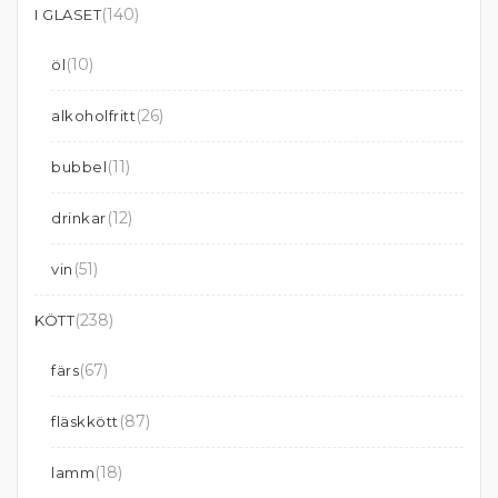
(140)
I GLASET
(10)
öl
(26)
alkoholfritt
(11)
bubbel
(12)
drinkar
(51)
vin
(238)
KÖTT
(67)
färs
(87)
fläskkött
(18)
lamm