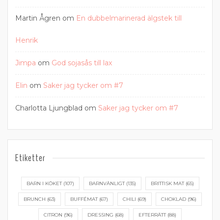
Martin Ågren
om
En dubbelmarinerad älgstek till
Henrik
Jimpa
om
God sojasås till lax
Elin
om
Saker jag tycker om #7
Charlotta Ljungblad
om
Saker jag tycker om #7
Etiketter
BARN I KÖKET
(107)
BARNVÄNLIGT
(135)
BRITTISK MAT
(65)
BRUNCH
(63)
BUFFÉMAT
(67)
CHILI
(69)
CHOKLAD
(96)
CITRON
(96)
DRESSING
(68)
EFTERRÄTT
(88)