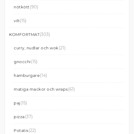
(90)
nötkött
(15)
vilt
(303)
KOMFORTMAT
(21)
curry, nudlar och wok
(15)
gnocchi
(14)
hamburgare
(61)
matiga mackor och wraps
(15)
paj
(37)
pizza
(22)
Potatis