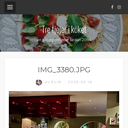
.
Tre tjejer i köket
en blogg om mat sedan 2004
IMG_3380.JPG
av
ELIN
2025-05-16
/