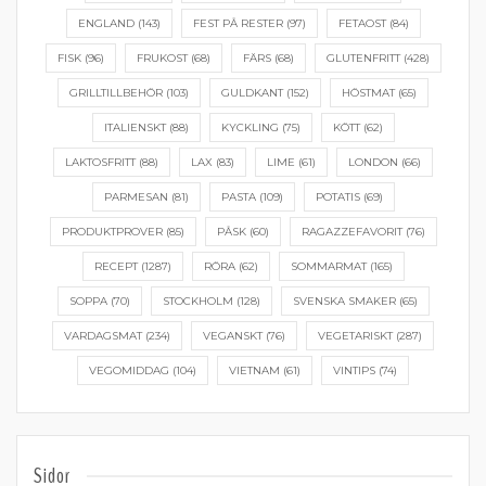
ENGLAND
(143)
FEST PÅ RESTER
(97)
FETAOST
(84)
FISK
(96)
FRUKOST
(68)
FÄRS
(68)
GLUTENFRITT
(428)
GRILLTILLBEHÖR
(103)
GULDKANT
(152)
HÖSTMAT
(65)
ITALIENSKT
(88)
KYCKLING
(75)
KÖTT
(62)
LAKTOSFRITT
(88)
LAX
(83)
LIME
(61)
LONDON
(66)
PARMESAN
(81)
PASTA
(109)
POTATIS
(69)
PRODUKTPROVER
(85)
PÅSK
(60)
RAGAZZEFAVORIT
(76)
RECEPT
(1287)
RÖRA
(62)
SOMMARMAT
(165)
SOPPA
(70)
STOCKHOLM
(128)
SVENSKA SMAKER
(65)
VARDAGSMAT
(234)
VEGANSKT
(76)
VEGETARISKT
(287)
VEGOMIDDAG
(104)
VIETNAM
(61)
VINTIPS
(74)
Sidor