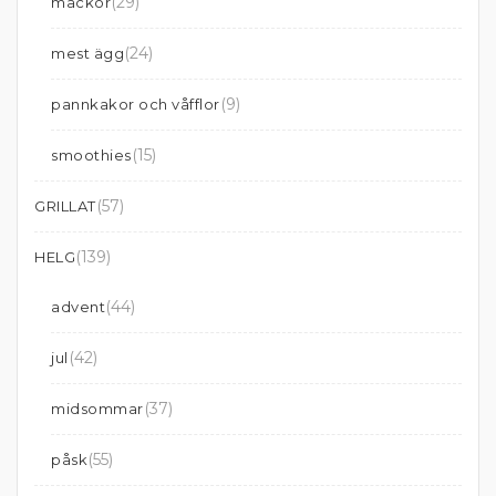
(29)
mackor
(24)
mest ägg
(9)
pannkakor och våfflor
(15)
smoothies
(57)
GRILLAT
(139)
HELG
(44)
advent
(42)
jul
(37)
midsommar
(55)
påsk