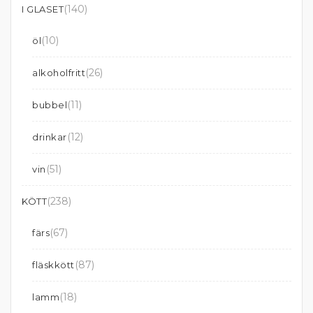
(140)
I GLASET
(10)
öl
(26)
alkoholfritt
(11)
bubbel
(12)
drinkar
(51)
vin
(238)
KÖTT
(67)
färs
(87)
fläskkött
(18)
lamm