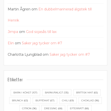
Martin Ågren
om
En dubbelmarinerad älgstek till
Henrik
Jimpa
om
God sojasås till lax
Elin
om
Saker jag tycker om #7
Charlotta Ljungblad
om
Saker jag tycker om #7
Etiketter
BARN I KÖKET
(107)
BARNVÄNLIGT
(135)
BRITTISK MAT
(65)
BRUNCH
(63)
BUFFÉMAT
(67)
CHILI
(69)
CHOKLAD
(96)
CITRON
(96)
DRESSING
(68)
EFTERRÄTT
(88)