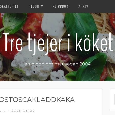
SKAFFERIET
RESOR
KLIPPBOK
ARKIV
Tre tjejer i köket
en blogg om mat sedan 2004
KOSTOSCAKLADDKAKA
LIN
2025-08-20
/