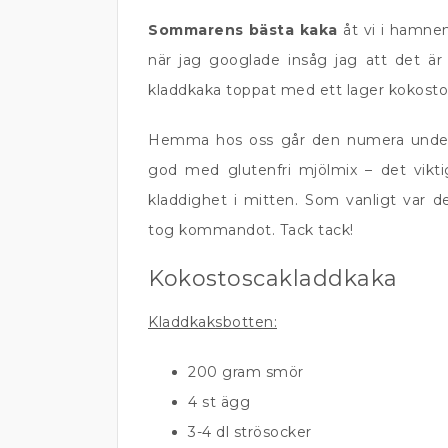
Sommarens bästa kaka
åt vi i hamn
när jag googlade insåg jag att det 
kladdkaka toppat med ett lager kokosto
Hemma hos oss går den numera und
god med glutenfri mjölmix – det viktiga
kladdighet i mitten. Som vanligt var d
tog kommandot. Tack tack!
Kokostoscakladdkaka
Kladdkaksbotten:
200 gram smör
4 st ägg
3-4 dl strösocker