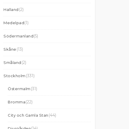
(2)
Halland
(1)
Medelpad
(5)
Södermanland
(13)
Skåne
(2)
Småland
(331)
Stockholm
(31)
Östermalm
(22)
Bromma
(44)
City och Gamla Stan
(14)
Djurgården