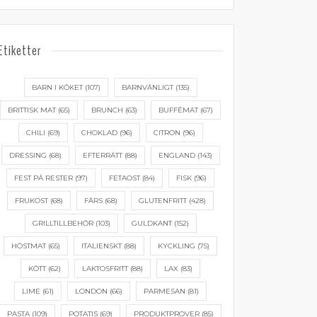
Etiketter
BARN I KÖKET
(107)
BARNVÄNLIGT
(135)
BRITTISK MAT
(65)
BRUNCH
(63)
BUFFÉMAT
(67)
CHILI
(69)
CHOKLAD
(96)
CITRON
(96)
DRESSING
(68)
EFTERRÄTT
(88)
ENGLAND
(143)
FEST PÅ RESTER
(97)
FETAOST
(84)
FISK
(96)
FRUKOST
(68)
FÄRS
(68)
GLUTENFRITT
(428)
GRILLTILLBEHÖR
(103)
GULDKANT
(152)
HÖSTMAT
(65)
ITALIENSKT
(88)
KYCKLING
(75)
KÖTT
(62)
LAKTOSFRITT
(88)
LAX
(83)
LIME
(61)
LONDON
(66)
PARMESAN
(81)
PASTA
(109)
POTATIS
(69)
PRODUKTPROVER
(85)