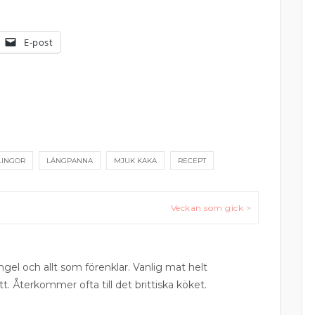
E-post
LINGOR
LÅNGPANNA
MJUK KAKA
RECEPT
Veckan som gick >
ngel och allt som förenklar. Vanlig mat helt
tt. Återkommer ofta till det brittiska köket.