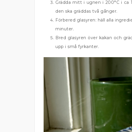
Grädda mitt i ugnen i 200°C i ca 
den ska gräddas två gånger.
Förbered glasyren: häll alla ingredi
minuter.
Bred glasyren över kakan och gräd
upp i små fyrkanter.