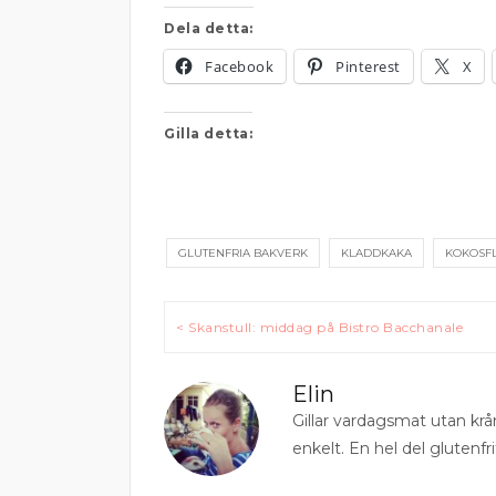
Dela detta:
Facebook
Pinterest
X
Gilla detta:
GLUTENFRIA BAKVERK
KLADDKAKA
KOKOSF
Inläggsnavigering
< Skanstull: middag på Bistro Bacchanale
Elin
Gillar vardagsmat utan krå
enkelt. En hel del glutenfri