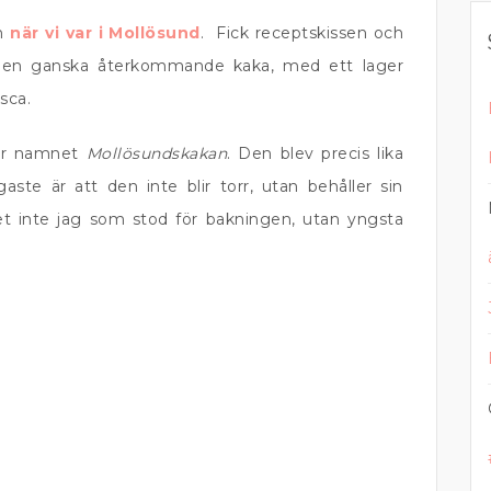
en
när vi var i Mollösund
. Fick receptskissen och
är en ganska återkommande kaka, med ett lager
sca.
er namnet
Mollösundskakan
. Den blev precis lika
ste är att den inte blir torr, utan behåller sin
et inte jag som stod för bakningen, utan yngsta