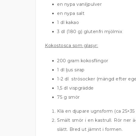
en nypa vaniljpulver
en nypa salt
1 dl kakao
3 dl (180 g) glutenfri mjölmix
Kokostosca som glasyr:
200 gram kokosflingor
1 dl ljus sirap
1-2 dl strösocker (mängd efter eg
1,5 dl vispgrädde
75 g smör
Klä en djupare ugnsform (ca 25×3
Smält smör i en kastrull. Rör ner 
slätt. Bred ut jämnt i formen.