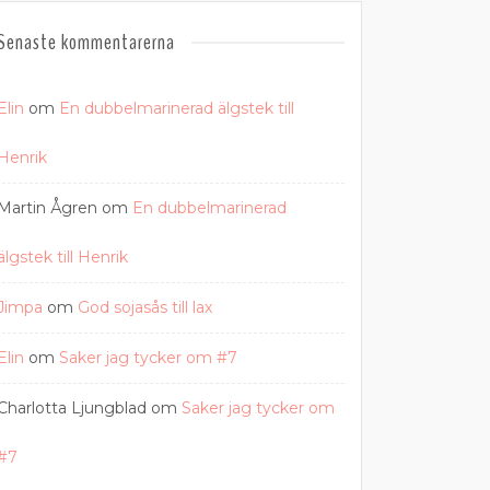
Senaste kommentarerna
Elin
om
En dubbelmarinerad älgstek till
Henrik
Martin Ågren
om
En dubbelmarinerad
älgstek till Henrik
Jimpa
om
God sojasås till lax
Elin
om
Saker jag tycker om #7
Charlotta Ljungblad
om
Saker jag tycker om
#7