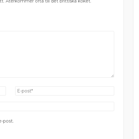
tt. Återkommer ofta till det brittiska köket.
-post.