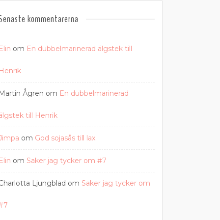
Senaste kommentarerna
Elin
om
En dubbelmarinerad älgstek till
Henrik
Martin Ågren
om
En dubbelmarinerad
älgstek till Henrik
Jimpa
om
God sojasås till lax
Elin
om
Saker jag tycker om #7
Charlotta Ljungblad
om
Saker jag tycker om
#7