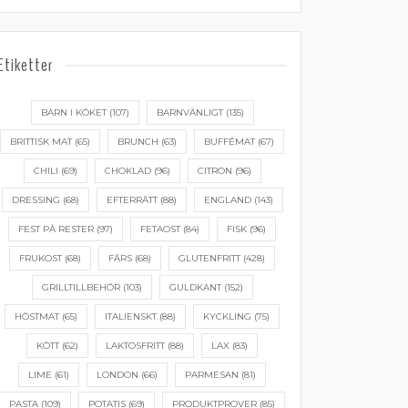
Etiketter
BARN I KÖKET
(107)
BARNVÄNLIGT
(135)
BRITTISK MAT
(65)
BRUNCH
(63)
BUFFÉMAT
(67)
CHILI
(69)
CHOKLAD
(96)
CITRON
(96)
DRESSING
(68)
EFTERRÄTT
(88)
ENGLAND
(143)
FEST PÅ RESTER
(97)
FETAOST
(84)
FISK
(96)
FRUKOST
(68)
FÄRS
(68)
GLUTENFRITT
(428)
GRILLTILLBEHÖR
(103)
GULDKANT
(152)
HÖSTMAT
(65)
ITALIENSKT
(88)
KYCKLING
(75)
KÖTT
(62)
LAKTOSFRITT
(88)
LAX
(83)
LIME
(61)
LONDON
(66)
PARMESAN
(81)
PASTA
(109)
POTATIS
(69)
PRODUKTPROVER
(85)