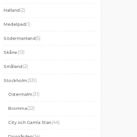
(2)
Halland
(1)
Medelpad
(5)
Södermanland
(13)
Skåne
(2)
Småland
(331)
Stockholm
(31)
Östermalm
(22)
Bromma
(44)
City och Gamla Stan
(14)
Djurgården