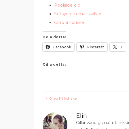
Poolside dip
Sötsyrlig tomatssallad
Citronmousse
Dela detta:
Facebook
Pinterest
X
Gilla detta:
Inläggsnavigering
< Oreo Milkshake
Elin
Gillar vardagsmat utan krå