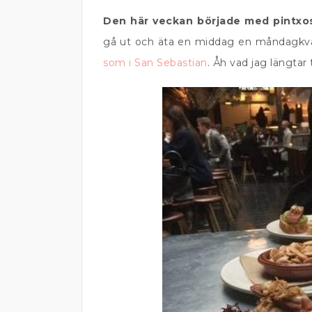
Den här veckan började med pintxo
gå ut och äta en middag en måndagkväll.
som i San Sebastian
. Åh vad jag längtar t