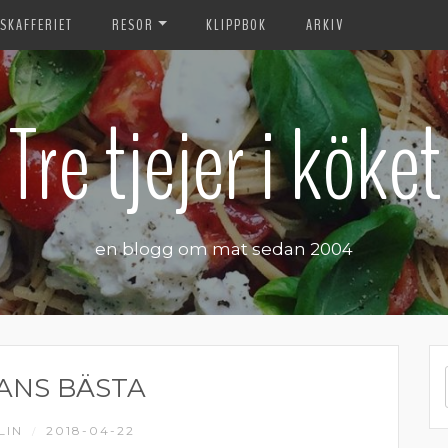
SKAFFERIET
RESOR
KLIPPBOK
ARKIV
Tre tjejer i köket
en blogg om mat sedan 2004
ANS BÄSTA
LIN
2018-04-22
/