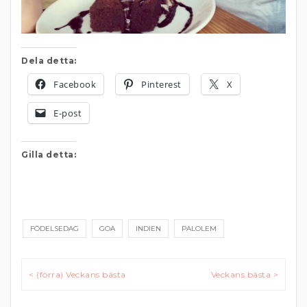
Dela detta:
Facebook
Pinterest
X
E-post
Gilla detta:
FÖDELSEDAG
GOA
INDIEN
PALOLEM
Inläggsnavigering
< (förra) Veckans bästa
Veckans bästa >