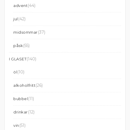
(44)
advent
(42)
jul
(37)
midsommar
(55)
påsk
(140)
I GLASET
(10)
öl
(26)
alkoholfritt
(11)
bubbel
(12)
drinkar
(51)
vin