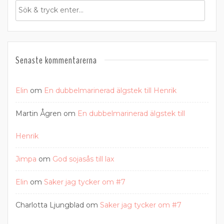
Senaste kommentarerna
Elin
om
En dubbelmarinerad älgstek till Henrik
Martin Ågren
om
En dubbelmarinerad älgstek till
Henrik
Jimpa
om
God sojasås till lax
Elin
om
Saker jag tycker om #7
Charlotta Ljungblad
om
Saker jag tycker om #7