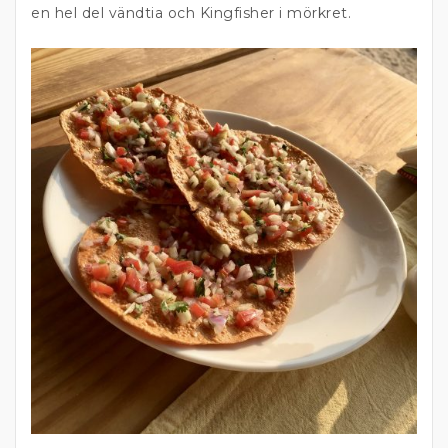
en hel del vändtia och Kingfisher i mörkret.