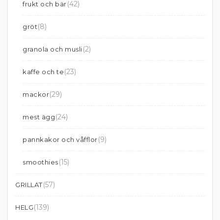
(42)
frukt och bär
(8)
gröt
(2)
granola och musli
(23)
kaffe och te
(29)
mackor
(24)
mest ägg
(9)
pannkakor och våfflor
(15)
smoothies
(57)
GRILLAT
(139)
HELG