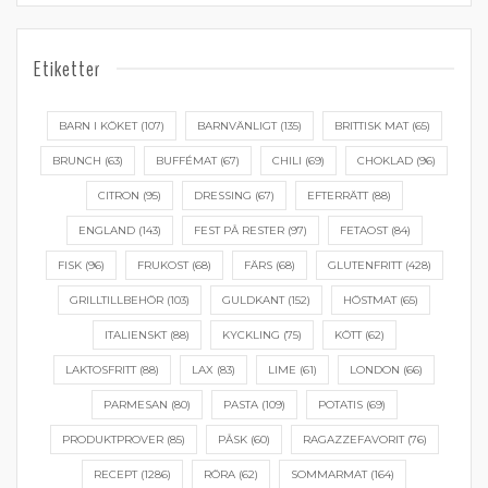
Etiketter
BARN I KÖKET
(107)
BARNVÄNLIGT
(135)
BRITTISK MAT
(65)
BRUNCH
(63)
BUFFÉMAT
(67)
CHILI
(69)
CHOKLAD
(96)
CITRON
(95)
DRESSING
(67)
EFTERRÄTT
(88)
ENGLAND
(143)
FEST PÅ RESTER
(97)
FETAOST
(84)
FISK
(96)
FRUKOST
(68)
FÄRS
(68)
GLUTENFRITT
(428)
GRILLTILLBEHÖR
(103)
GULDKANT
(152)
HÖSTMAT
(65)
ITALIENSKT
(88)
KYCKLING
(75)
KÖTT
(62)
LAKTOSFRITT
(88)
LAX
(83)
LIME
(61)
LONDON
(66)
PARMESAN
(80)
PASTA
(109)
POTATIS
(69)
PRODUKTPROVER
(85)
PÅSK
(60)
RAGAZZEFAVORIT
(76)
RECEPT
(1286)
RÖRA
(62)
SOMMARMAT
(164)