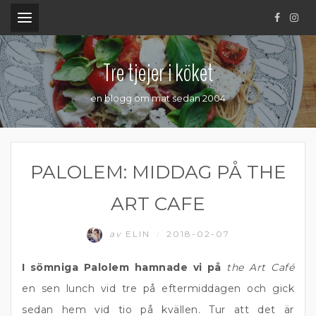
.
Tre tjejer i köket
en blogg om mat sedan 2004
PALOLEM: MIDDAG PÅ THE
ART CAFE
av
ELIN
2018-02-07
/
I sömniga Palolem hamnade vi på
the Art Café
en sen lunch vid tre på eftermiddagen och gick
sedan hem vid tio på kvällen. Tur att det är