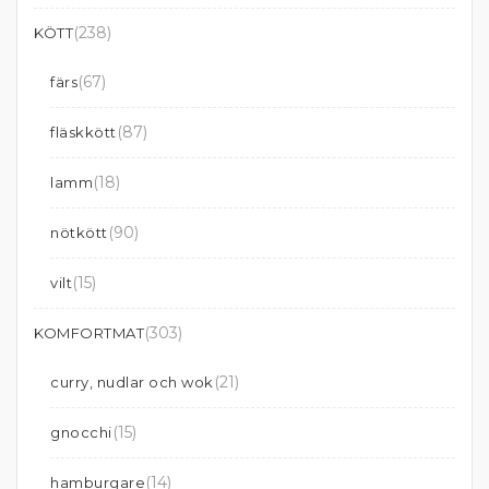
(238)
KÖTT
(67)
färs
(87)
fläskkött
(18)
lamm
(90)
nötkött
(15)
vilt
(303)
KOMFORTMAT
(21)
curry, nudlar och wok
(15)
gnocchi
(14)
hamburgare