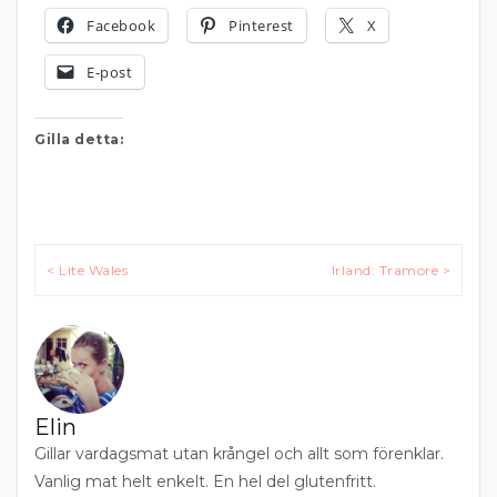
Facebook
Pinterest
X
E-post
Gilla detta:
Inläggsnavigering
< Lite Wales
Irland: Tramore >
Elin
Gillar vardagsmat utan krångel och allt som förenklar.
Vanlig mat helt enkelt. En hel del glutenfritt.