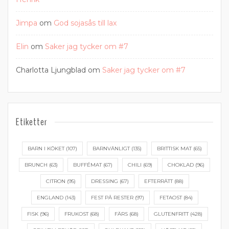
Jimpa
om
God sojasås till lax
Elin
om
Saker jag tycker om #7
Charlotta Ljungblad
om
Saker jag tycker om #7
Etiketter
BARN I KÖKET
(107)
BARNVÄNLIGT
(135)
BRITTISK MAT
(65)
BRUNCH
(63)
BUFFÉMAT
(67)
CHILI
(69)
CHOKLAD
(96)
CITRON
(95)
DRESSING
(67)
EFTERRÄTT
(88)
ENGLAND
(143)
FEST PÅ RESTER
(97)
FETAOST
(84)
FISK
(96)
FRUKOST
(68)
FÄRS
(68)
GLUTENFRITT
(428)