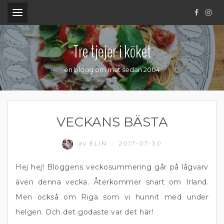
.
Tre tjejer i köket
en blogg om mat sedan 2004
VECKANS BÄSTA
av
ELIN
2017-07-30
/
Hej hej! Bloggens veckosummering går på lågvarv
även denna vecka. Återkommer snart om Irland.
Men också om Riga som vi hunnit med under
helgen. Och det godaste var det här!