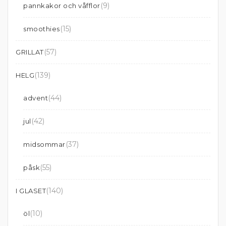
(9)
pannkakor och våfflor
(15)
smoothies
(57)
GRILLAT
(139)
HELG
(44)
advent
(42)
jul
(37)
midsommar
(55)
påsk
(140)
I GLASET
(10)
öl