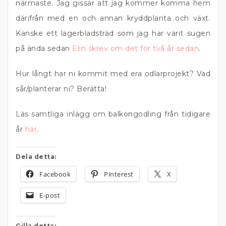
närmaste. Jag gissar att jag kommer komma hem
därifrån med en och annan kryddplanta och växt.
Kanske ett lagerbladsträd som jag har varit sugen
på ända sedan
Elin skrev om det för två år sedan
.
Hur långt har ni kommit med era odlarprojekt? Vad
sår/planterar ni? Berätta!
Läs samtliga inlägg om balkongodling från tidigare
år
här
.
Dela detta:
Facebook
Pinterest
X
E-post
Gilla detta: