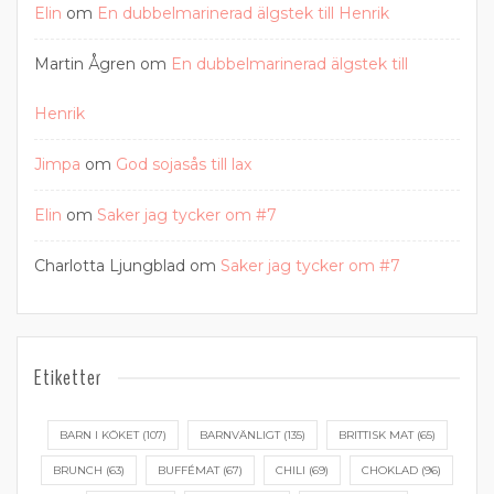
Elin
om
En dubbelmarinerad älgstek till Henrik
Martin Ågren
om
En dubbelmarinerad älgstek till
Henrik
Jimpa
om
God sojasås till lax
Elin
om
Saker jag tycker om #7
Charlotta Ljungblad
om
Saker jag tycker om #7
Etiketter
BARN I KÖKET
(107)
BARNVÄNLIGT
(135)
BRITTISK MAT
(65)
BRUNCH
(63)
BUFFÉMAT
(67)
CHILI
(69)
CHOKLAD
(96)