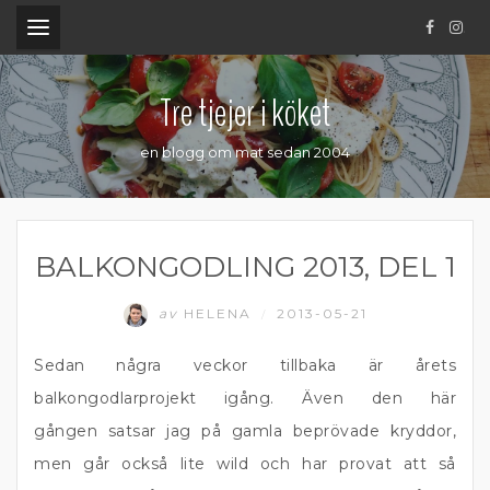
.
Tre tjejer i köket
en blogg om mat sedan 2004
BALKONGODLING 2013, DEL 1
av
HELENA
2013-05-21
/
Sedan några veckor tillbaka är årets
balkongodlarprojekt igång. Även den här
gången satsar jag på gamla beprövade kryddor,
men går också lite wild och har provat att så