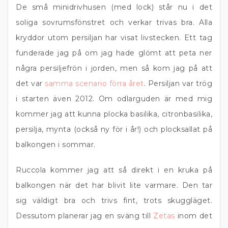
De små minidrivhusen (med lock) står nu i det
soliga sovrumsfönstret och verkar trivas bra. Alla
kryddor utom persiljan har visat livstecken. Ett tag
funderade jag på om jag hade glömt att peta ner
några persiljefrön i jorden, men så kom jag på att
det var
samma scenario förra året
. Persiljan var trög
i starten även 2012. Om odlarguden är med mig
kommer jag att kunna plocka basilika, citronbasilika,
persilja, mynta (också ny för i år!) och plocksallat på
balkongen i sommar.
Ruccola kommer jag att så direkt i en kruka på
balkongen när det har blivit lite varmare. Den tar
sig väldigt bra och trivs fint, trots skuggläget.
Dessutom planerar jag en sväng till
Zetas
inom det