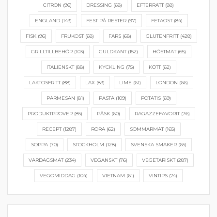
CITRON
(96)
DRESSING
(68)
EFTERRÄTT
(88)
ENGLAND
(143)
FEST PÅ RESTER
(97)
FETAOST
(84)
FISK
(96)
FRUKOST
(68)
FÄRS
(68)
GLUTENFRITT
(428)
GRILLTILLBEHÖR
(103)
GULDKANT
(152)
HÖSTMAT
(65)
ITALIENSKT
(88)
KYCKLING
(75)
KÖTT
(62)
LAKTOSFRITT
(88)
LAX
(83)
LIME
(61)
LONDON
(66)
PARMESAN
(81)
PASTA
(109)
POTATIS
(69)
PRODUKTPROVER
(85)
PÅSK
(60)
RAGAZZEFAVORIT
(76)
RECEPT
(1287)
RÖRA
(62)
SOMMARMAT
(165)
SOPPA
(70)
STOCKHOLM
(128)
SVENSKA SMAKER
(65)
VARDAGSMAT
(234)
VEGANSKT
(76)
VEGETARISKT
(287)
VEGOMIDDAG
(104)
VIETNAM
(61)
VINTIPS
(74)