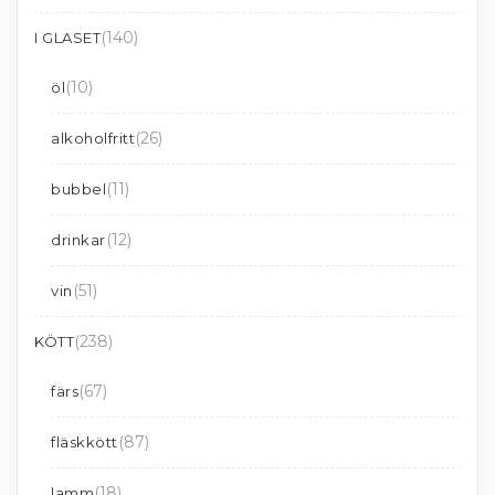
(140)
I GLASET
(10)
öl
(26)
alkoholfritt
(11)
bubbel
(12)
drinkar
(51)
vin
(238)
KÖTT
(67)
färs
(87)
fläskkött
(18)
lamm