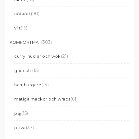
(90)
nötkött
(15)
vilt
(303)
KOMFORTMAT
(21)
curry, nudlar och wok
(15)
gnocchi
(14)
hamburgare
(61)
matiga mackor och wraps
(15)
paj
(37)
pizza