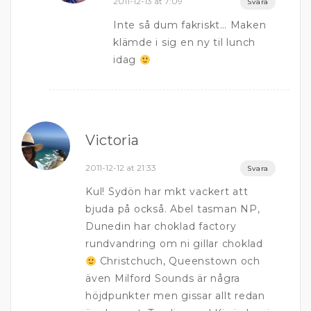
2011-12-13 at 7:09
Svara
Inte så dum fakriskt… Maken
klämde i sig en ny til lunch
idag
Victoria
2011-12-12 at 21:33
Svara
Kul! Sydön har mkt vackert att
bjuda på också. Abel tasman NP,
Dunedin har choklad factory
rundvandring om ni gillar choklad
Christchuch, Queenstown och
även Milford Sounds är några
höjdpunkter men gissar allt redan