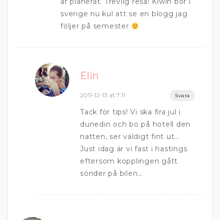
är planerat. Trevlig resa! Kiwin bor i
sverige nu kul att se en blogg jag
följer på semester
Elin
2011-12-13 at 7:11
Svara
Tack för tips! Vi ska fira jul i
dunedin och bo på hotell den
natten, ser väldigt fint ut…
Just idag är vi fast i hastings
eftersom kopplingen gått
sönder på bilen…