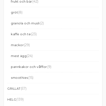
(42)
frukt och bär
(8)
gröt
(2)
granola och musli
(23)
kaffe och te
(29)
mackor
(24)
mest ägg
(9)
pannkakor och våfflor
(15)
smoothies
(57)
GRILLAT
(139)
HELG