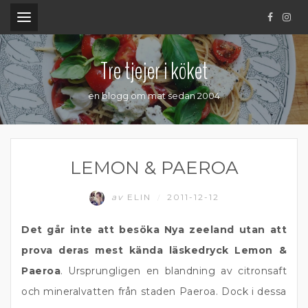
.
Tre tjejer i köket
en blogg om mat sedan 2004
LEMON & PAEROA
av
ELIN
2011-12-12
/
Det går inte att besöka Nya zeeland utan att
prova deras mest kända läskedryck Lemon &
Paeroa
. Ursprungligen en blandning av citronsaft
och mineralvatten från staden Paeroa. Dock i dessa