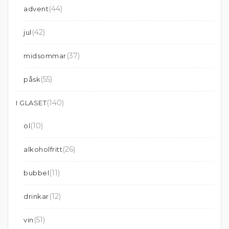
(44)
advent
(42)
jul
(37)
midsommar
(55)
påsk
(140)
I GLASET
(10)
öl
(26)
alkoholfritt
(11)
bubbel
(12)
drinkar
(51)
vin