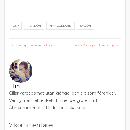
L&P
NORDÖN
NYA ZEELAND
SYDÖN
Inläggsnavigering
< Matupplevelser i Paris
Fish & chips i Hastings >
Elin
Gillar vardagsmat utan krångel och allt som förenklar.
Vanlig mat helt enkelt. En hel del glutenfritt.
Återkommer ofta till det brittiska köket.
7 kommentarer