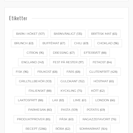
Etiketter
BARN I KÖKET
(107)
BARNVÄNLIGT
(135)
BRITTISK MAT
(65)
BRUNCH
(63)
BUFFÉMAT
(67)
CHILI
(69)
CHOKLAD
(96)
CITRON
(95)
DRESSING
(67)
EFTERRÄTT
(88)
ENGLAND
(143)
FEST PÅ RESTER
(97)
FETAOST
(84)
FISK
(96)
FRUKOST
(68)
FÄRS
(68)
GLUTENFRITT
(428)
GRILLTILLBEHÖR
(103)
GULDKANT
(152)
HÖSTMAT
(65)
ITALIENSKT
(88)
KYCKLING
(75)
KÖTT
(62)
LAKTOSFRITT
(88)
LAX
(83)
LIME
(61)
LONDON
(66)
PARMESAN
(80)
PASTA
(109)
POTATIS
(69)
PRODUKTPROVER
(85)
PÅSK
(60)
RAGAZZEFAVORIT
(76)
RECEPT
(1286)
RÖRA
(62)
SOMMARMAT
(164)