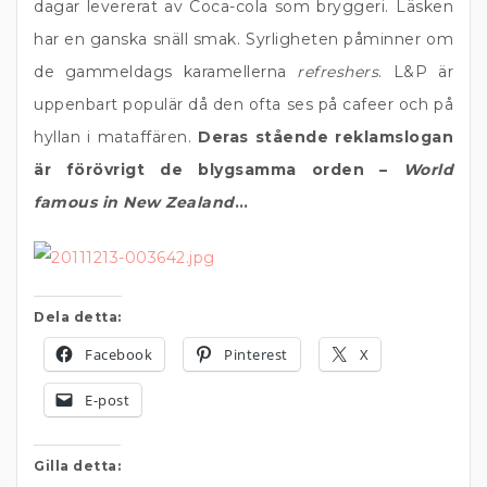
dagar levererat av Coca-cola som bryggeri. Läsken
har en ganska snäll smak. Syrligheten påminner om
de gammeldags karamellerna
refreshers
. L&P är
uppenbart populär då den ofta ses på cafeer och på
hyllan i mataffären.
Deras stående reklamslogan
är förövrigt de blygsamma orden –
World
famous in New Zealand
…
Dela detta:
Facebook
Pinterest
X
E-post
Gilla detta: