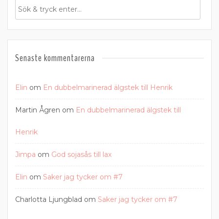
Senaste kommentarerna
Elin
om
En dubbelmarinerad älgstek till Henrik
Martin Ågren
om
En dubbelmarinerad älgstek till
Henrik
Jimpa
om
God sojasås till lax
Elin
om
Saker jag tycker om #7
Charlotta Ljungblad
om
Saker jag tycker om #7