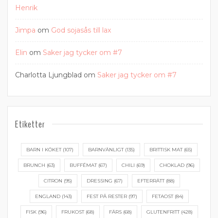
Henrik
Jimpa
om
God sojasås till lax
Elin
om
Saker jag tycker om #7
Charlotta Ljungblad
om
Saker jag tycker om #7
Etiketter
BARN I KÖKET
(107)
BARNVÄNLIGT
(135)
BRITTISK MAT
(65)
BRUNCH
(63)
BUFFÉMAT
(67)
CHILI
(69)
CHOKLAD
(96)
CITRON
(95)
DRESSING
(67)
EFTERRÄTT
(88)
ENGLAND
(143)
FEST PÅ RESTER
(97)
FETAOST
(84)
FISK
(96)
FRUKOST
(68)
FÄRS
(68)
GLUTENFRITT
(428)