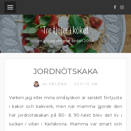
.
Tre tjejer i köket
en blogg om mat sedan 2004
JORDNÖTSKAKA
av
HELENA
2011-12-08
/
Varken jag eller mina småsyskon är särskilt förtjusta
i kakor och bakverk, men när mamma gjorde den
här jordnötskakan på 80- & 90-talet blev det liv i
luckan i villan i Karlskrona. Mamma var smart och