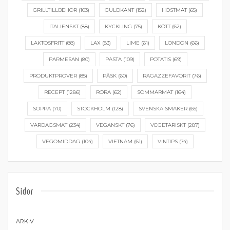
GRILLTILLBEHÖR
(103)
GULDKANT
(152)
HÖSTMAT
(65)
ITALIENSKT
(88)
KYCKLING
(75)
KÖTT
(62)
LAKTOSFRITT
(88)
LAX
(83)
LIME
(61)
LONDON
(66)
PARMESAN
(80)
PASTA
(109)
POTATIS
(69)
PRODUKTPROVER
(85)
PÅSK
(60)
RAGAZZEFAVORIT
(76)
RECEPT
(1286)
RÖRA
(62)
SOMMARMAT
(164)
SOPPA
(70)
STOCKHOLM
(128)
SVENSKA SMAKER
(65)
VARDAGSMAT
(234)
VEGANSKT
(76)
VEGETARISKT
(287)
VEGOMIDDAG
(104)
VIETNAM
(61)
VINTIPS
(74)
Sidor
ARKIV