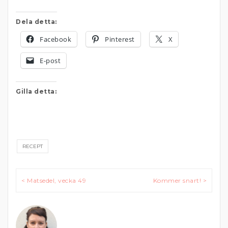
Dela detta:
Facebook
Pinterest
X
E-post
Gilla detta:
RECEPT
Inläggsnavigering
< Matsedel, vecka 49
Kommer snart! >