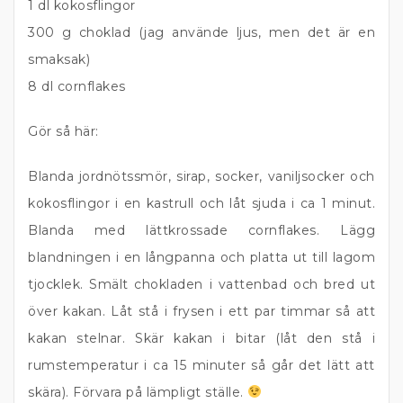
1 dl kokosflingor
300 g choklad (jag använde ljus, men det är en
smaksak)
8 dl cornflakes
Gör så här:
Blanda jordnötssmör, sirap, socker, vaniljsocker och
kokosflingor i en kastrull och låt sjuda i ca 1 minut.
Blanda med lättkrossade cornflakes. Lägg
blandningen i en långpanna och platta ut till lagom
tjocklek. Smält chokladen i vattenbad och bred ut
över kakan. Låt stå i frysen i ett par timmar så att
kakan stelnar. Skär kakan i bitar (låt den stå i
rumstemperatur i ca 15 minuter så går det lätt att
skära). Förvara på lämpligt ställe.