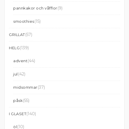
(9)
pannkakor och våfflor
(15)
smoothies
(57)
GRILLAT
(139)
HELG
(44)
advent
(42)
jul
(37)
midsommar
(55)
påsk
(140)
I GLASET
(10)
öl