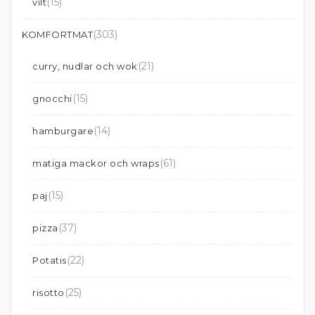
(15)
vilt
(303)
KOMFORTMAT
(21)
curry, nudlar och wok
(15)
gnocchi
(14)
hamburgare
(61)
matiga mackor och wraps
(15)
paj
(37)
pizza
(22)
Potatis
(25)
risotto