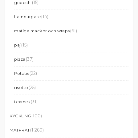
(15)
gnocchi
(14)
hamburgare
(61)
matiga mackor och wraps
(15)
paj
(37)
pizza
(22)
Potatis
(25)
risotto
(31)
texmex
(100)
KYCKLING
(1 260)
MATPRAT