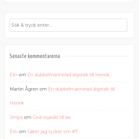
Senaste kommentarerna
Elin
om
En dubbelmarinerad älgstek till Henrik
Martin Ågren
om
En dubbelmarinerad älgstek till
Henrik
Jimpa
om
God sojasås till lax
Elin
om
Saker jag tycker om #7