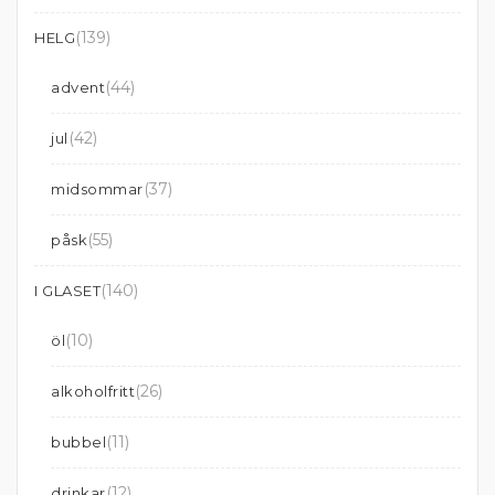
(139)
HELG
(44)
advent
(42)
jul
(37)
midsommar
(55)
påsk
(140)
I GLASET
(10)
öl
(26)
alkoholfritt
(11)
bubbel
(12)
drinkar