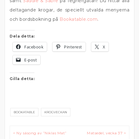
samt
Saddle & Sabre
på Tegnérgatan! Du hittar alla
deltagande krogar, de speciellt utvalda menyerna
och bordsbokning på
Bookatable.com
.
Dela detta:
Facebook
Pinterest
X
E-post
Gilla detta:
BOOKATABLE
KROGVECKAN
Inläggsnavigering
< Ny säsong av ”Niklas Mat”
Matsedel, vecka 37 >