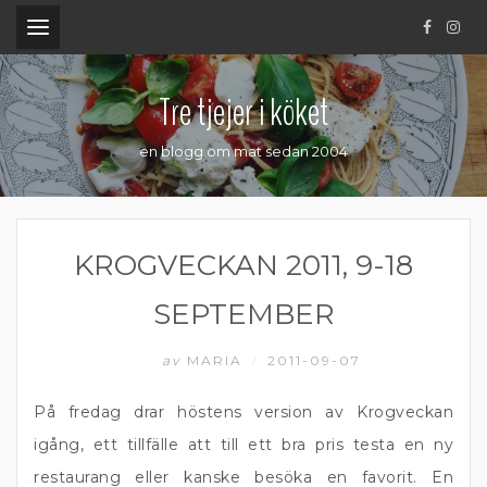
.
Tre tjejer i köket
en blogg om mat sedan 2004
KROGVECKAN 2011, 9-18
SEPTEMBER
av
MARIA
2011-09-07
/
På fredag drar höstens version av Krogveckan
igång, ett tillfälle att till ett bra pris testa en ny
restaurang eller kanske besöka en favorit. En