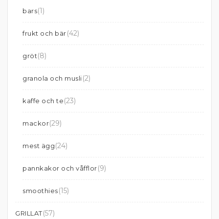
(1)
bars
(42)
frukt och bär
(8)
gröt
(2)
granola och musli
(23)
kaffe och te
(29)
mackor
(24)
mest ägg
(9)
pannkakor och våfflor
(15)
smoothies
(57)
GRILLAT