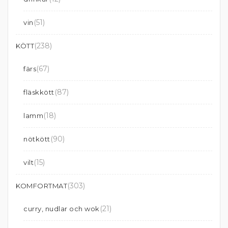
(51)
vin
(238)
KÖTT
(67)
färs
(87)
fläskkött
(18)
lamm
(90)
nötkött
(15)
vilt
(303)
KOMFORTMAT
(21)
curry, nudlar och wok