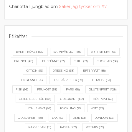
Charlotta Ljungblad
om
Saker jag tycker om #7
Etiketter
BARN I KÖKET
(107)
BARNVÄNLIGT
(135)
BRITTISK MAT
(65)
BRUNCH
(63)
BUFFÉMAT
(67)
CHILI
(69)
CHOKLAD
(96)
CITRON
(96)
DRESSING
(68)
EFTERRÄTT
(88)
ENGLAND
(143)
FEST PÅ RESTER
(97)
FETAOST
(84)
FISK
(96)
FRUKOST
(68)
FÄRS
(68)
GLUTENFRITT
(428)
GRILLTILLBEHÖR
(103)
GULDKANT
(152)
HÖSTMAT
(65)
ITALIENSKT
(88)
KYCKLING
(75)
KÖTT
(62)
LAKTOSFRITT
(88)
LAX
(83)
LIME
(61)
LONDON
(66)
PARMESAN
(81)
PASTA
(109)
POTATIS
(69)