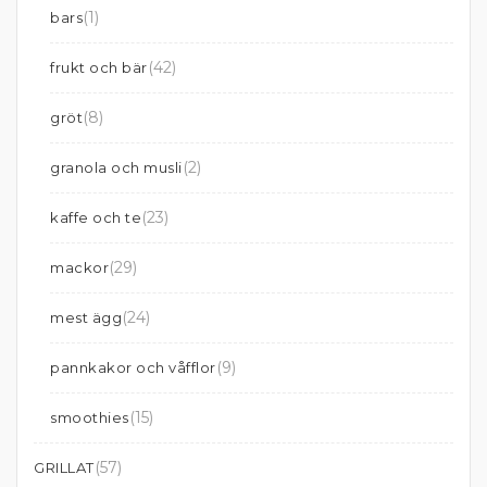
(1)
bars
(42)
frukt och bär
(8)
gröt
(2)
granola och musli
(23)
kaffe och te
(29)
mackor
(24)
mest ägg
(9)
pannkakor och våfflor
(15)
smoothies
(57)
GRILLAT