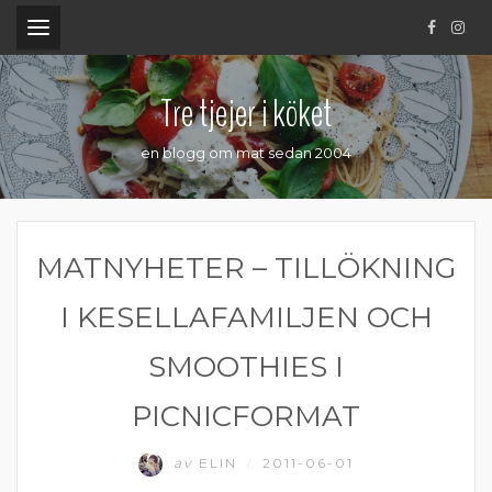
.
Tre tjejer i köket
en blogg om mat sedan 2004
MATNYHETER – TILLÖKNING
I KESELLAFAMILJEN OCH
SMOOTHIES I
PICNICFORMAT
av
ELIN
2011-06-01
/