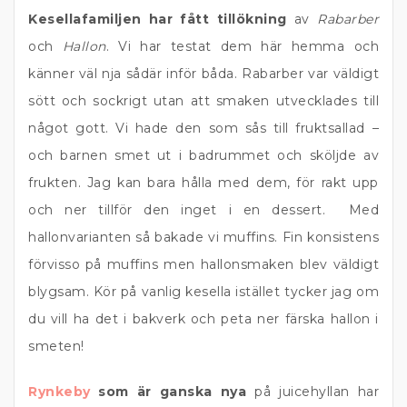
Kesellafamiljen har fått tillökning
av
Rabarber
och
Hallon
. Vi har testat dem här hemma och
känner väl nja sådär inför båda. Rabarber var väldigt
sött och sockrigt utan att smaken utvecklades till
något gott. Vi hade den som sås till fruktsallad –
och barnen smet ut i badrummet och sköljde av
frukten. Jag kan bara hålla med dem, för rakt upp
och ner tillför den inget i en dessert. Med
hallonvarianten så bakade vi muffins. Fin konsistens
förvisso på muffins men hallonsmaken blev väldigt
blygsam. Kör på vanlig kesella istället tycker jag om
du vill ha det i bakverk och peta ner färska hallon i
smeten!
Rynkeby
som är ganska nya
på juicehyllan har