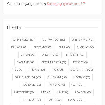
Charlotta Ljungblad
om
Saker jag tycker om #7
Etiketter
BARN I KÖKET
(107)
BARNVÄNLIGT
(135)
BRITTISK MAT
(65)
BRUNCH
(63)
BUFFÉMAT
(67)
CHILI
(69)
CHOKLAD
(96)
CITRON
(96)
DRESSING
(68)
EFTERRÄTT
(88)
ENGLAND
(143)
FEST PÅ RESTER
(97)
FETAOST
(84)
FISK
(96)
FRUKOST
(68)
FÄRS
(68)
GLUTENFRITT
(428)
GRILLTILLBEHÖR
(103)
GULDKANT
(152)
HÖSTMAT
(65)
ITALIENSKT
(88)
KYCKLING
(75)
KÖTT
(62)
LAKTOSFRITT
(88)
LAX
(83)
LIME
(61)
LONDON
(66)
PARMESAN
(81)
PASTA
(109)
POTATIS
(69)