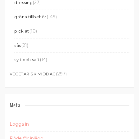
(27)
dressing
(149)
gröna tillbehör
(10)
picklat
(21)
sås
(14)
sylt och saft
(297)
VEGETARISK MIDDAG
Meta
Logga in
Flöde för inlägg