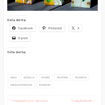
Dela detta:
Facebook
Pinterest
X
E-post
Gilla detta:
ARLA
KESELLA
KVARG
MUFFINS
PICKNICK
PRODUKTPROVER
RYNKEBY
Inläggsnavigering
< Fredagsfavorit: salmalax
Trädgårdstider >