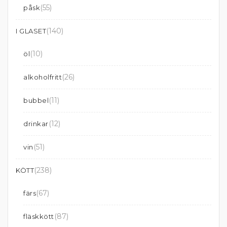
(55)
påsk
(140)
I GLASET
(10)
öl
(26)
alkoholfritt
(11)
bubbel
(12)
drinkar
(51)
vin
(238)
KÖTT
(67)
färs
(87)
fläskkött