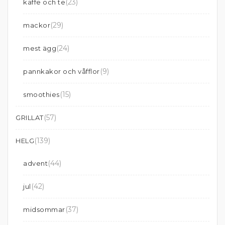
(23)
kaffe och te
(29)
mackor
(24)
mest ägg
(9)
pannkakor och våfflor
(15)
smoothies
(57)
GRILLAT
(139)
HELG
(44)
advent
(42)
jul
(37)
midsommar