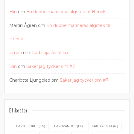
Elin
om
En dubbelmarinerad älgstek till Henrik
Martin Ågren
om
En dubbelmarinerad älgstek till
Henrik
Jimpa
om
God sojasås till lax
Elin
om
Saker jag tycker om #7
Charlotta Ljungblad
om
Saker jag tycker om #7
Etiketter
BARN I KÖKET
(107)
BARNVÄNLIGT
(135)
BRITTISK MAT
(65)