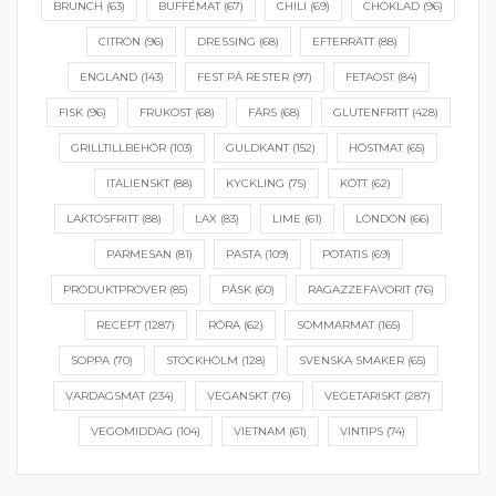
BRUNCH
(63)
BUFFÉMAT
(67)
CHILI
(69)
CHOKLAD
(96)
CITRON
(96)
DRESSING
(68)
EFTERRÄTT
(88)
ENGLAND
(143)
FEST PÅ RESTER
(97)
FETAOST
(84)
FISK
(96)
FRUKOST
(68)
FÄRS
(68)
GLUTENFRITT
(428)
GRILLTILLBEHÖR
(103)
GULDKANT
(152)
HÖSTMAT
(65)
ITALIENSKT
(88)
KYCKLING
(75)
KÖTT
(62)
LAKTOSFRITT
(88)
LAX
(83)
LIME
(61)
LONDON
(66)
PARMESAN
(81)
PASTA
(109)
POTATIS
(69)
PRODUKTPROVER
(85)
PÅSK
(60)
RAGAZZEFAVORIT
(76)
RECEPT
(1287)
RÖRA
(62)
SOMMARMAT
(165)
SOPPA
(70)
STOCKHOLM
(128)
SVENSKA SMAKER
(65)
VARDAGSMAT
(234)
VEGANSKT
(76)
VEGETARISKT
(287)
VEGOMIDDAG
(104)
VIETNAM
(61)
VINTIPS
(74)