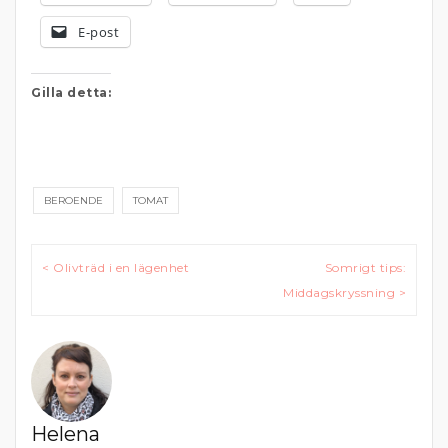
E-post
Gilla detta:
BEROENDE
TOMAT
Inläggsnavigering
< Olivträd i en lägenhet
Somrigt tips:
Middagskryssning >
Helena