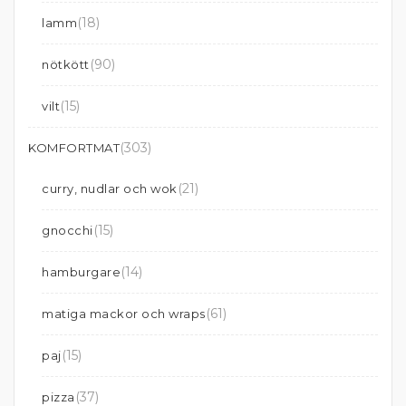
(18)
lamm
(90)
nötkött
(15)
vilt
(303)
KOMFORTMAT
(21)
curry, nudlar och wok
(15)
gnocchi
(14)
hamburgare
(61)
matiga mackor och wraps
(15)
paj
(37)
pizza