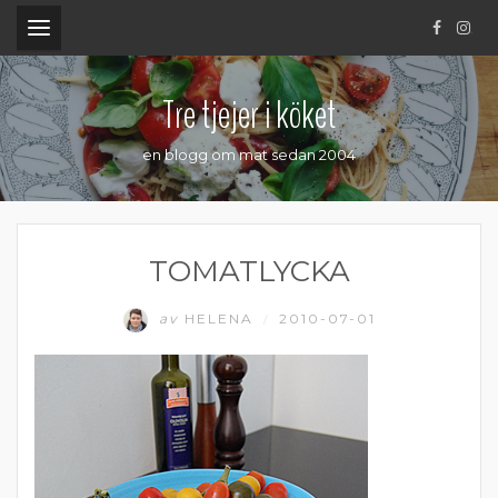
.
Tre tjejer i köket
en blogg om mat sedan 2004
TOMATLYCKA
av
HELENA
2010-07-01
/