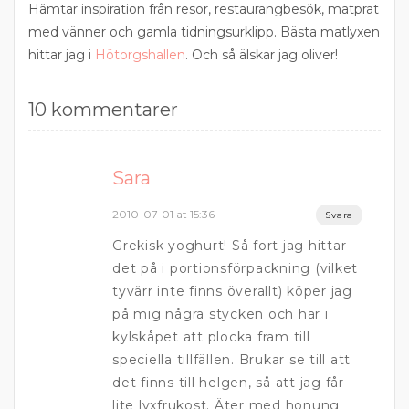
Hämtar inspiration från resor, restaurangbesök, matprat
med vänner och gamla tidningsurklipp. Bästa matlyxen
hittar jag i
Hötorgshallen
. Och så älskar jag oliver!
10 kommentarer
Sara
2010-07-01 at 15:36
Svara
Grekisk yoghurt! Så fort jag hittar
det på i portionsförpackning (vilket
tyvärr inte finns överallt) köper jag
på mig några stycken och har i
kylskåpet att plocka fram till
speciella tillfällen. Brukar se till att
det finns till helgen, så att jag får
lite lyxfrukost. Äter med honung