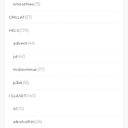
(15)
smoothies
(57)
GRILLAT
(139)
HELG
(44)
advent
(42)
jul
(37)
midsommar
(55)
påsk
(140)
I GLASET
(10)
öl
(26)
alkoholfritt