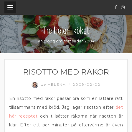
.
Tre tjejer i köket
en blogg om mat sedan 2004
RISOTTO MED RÄKOR
av
HELENA
2009-02-02
/
En risotto med räkor passar bra som en lättare rätt
tillsammans med bröd. Jag lagar risotton efter
det
här receptet
och tillsätter räkorna när risotton är
klar. Efter ett par minuter på eftervärme är även