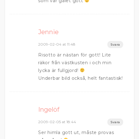
som var galet gott
Jennie
2009-02-04 at 11:48
Svara
Risotto är nästan för gott! Lite
räkor från västkusten i och min
lycka är fullgjord!
Underbar bild också, helt fantastisk!
Ingelöf
2009-02-05 at 18:44
Svara
Ser himla gott ut, måste provas