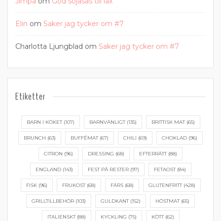
Jimpa
om
God sojasås till lax
Elin
om
Saker jag tycker om #7
Charlotta Ljungblad
om
Saker jag tycker om #7
Etiketter
BARN I KÖKET
(107)
BARNVÄNLIGT
(135)
BRITTISK MAT
(65)
BRUNCH
(63)
BUFFÉMAT
(67)
CHILI
(69)
CHOKLAD
(96)
CITRON
(96)
DRESSING
(68)
EFTERRÄTT
(88)
ENGLAND
(143)
FEST PÅ RESTER
(97)
FETAOST
(84)
FISK
(96)
FRUKOST
(68)
FÄRS
(68)
GLUTENFRITT
(428)
GRILLTILLBEHÖR
(103)
GULDKANT
(152)
HÖSTMAT
(65)
ITALIENSKT
(88)
KYCKLING
(75)
KÖTT
(62)