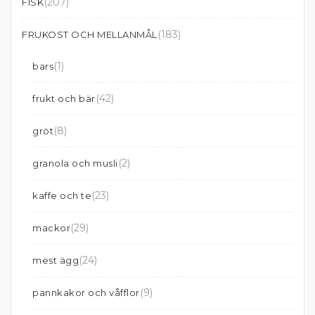
(207)
FISK
(183)
FRUKOST OCH MELLANMÅL
(1)
bars
(42)
frukt och bär
(8)
gröt
(2)
granola och musli
(23)
kaffe och te
(29)
mackor
(24)
mest ägg
(9)
pannkakor och våfflor