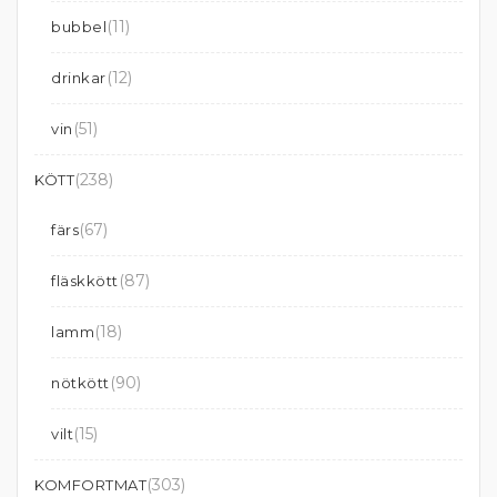
(11)
bubbel
(12)
drinkar
(51)
vin
(238)
KÖTT
(67)
färs
(87)
fläskkött
(18)
lamm
(90)
nötkött
(15)
vilt
(303)
KOMFORTMAT