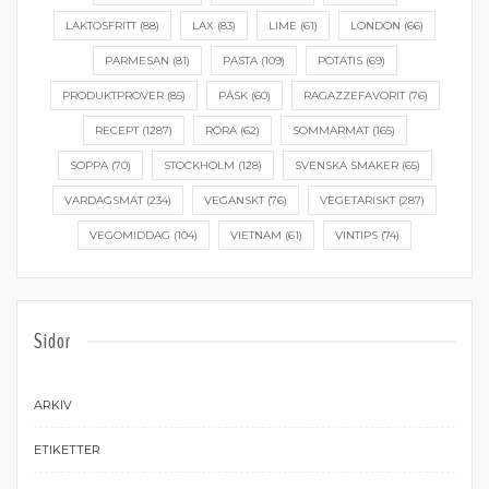
LAKTOSFRITT
(88)
LAX
(83)
LIME
(61)
LONDON
(66)
PARMESAN
(81)
PASTA
(109)
POTATIS
(69)
PRODUKTPROVER
(85)
PÅSK
(60)
RAGAZZEFAVORIT
(76)
RECEPT
(1287)
RÖRA
(62)
SOMMARMAT
(165)
SOPPA
(70)
STOCKHOLM
(128)
SVENSKA SMAKER
(65)
VARDAGSMAT
(234)
VEGANSKT
(76)
VEGETARISKT
(287)
VEGOMIDDAG
(104)
VIETNAM
(61)
VINTIPS
(74)
Sidor
ARKIV
ETIKETTER