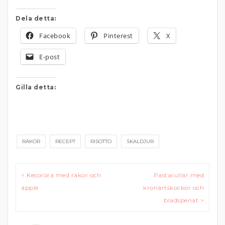
Dela detta:
Facebook
Pinterest
X
E-post
Gilla detta:
RÄKOR
RECEPT
RISOTTO
SKALDJUR
Inläggsnavigering
< Kesoröra med räkor och
Pastarullar med
äpple
kronärtskockor och
bladspenat >